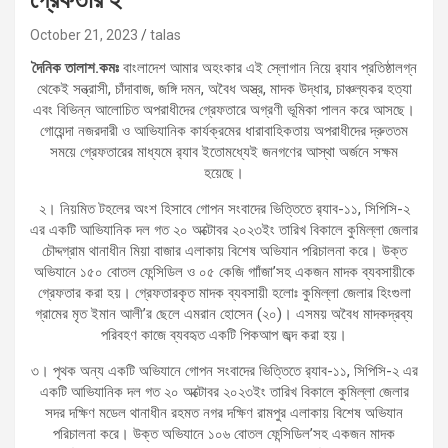
October 21, 2023
talas
দৈনিক তালাশ.কমঃ
বাংলাদেশ আমার অহংকার এই স্লোগান নিয়ে র‌্যাব প্রতিষ্ঠালগ্ন
থেকেই সন্ত্রাসী, চাঁদাবাজ, জঙ্গি দমন, অবৈধ অস্ত্র, মাদক উদ্ধার, চাঞ্চল্যকর হত্যা
এবং বিভিন্ন আলোচিত অপরাধীদের গ্রেফতারে অগ্রণী ভূমিকা পালন করে আসছে।
গোয়েন্দা নজরদারী ও আভিযানিক কার্যক্রমের ধারাবাহিকতায় অপরাধীদের দ্রুততম
সময়ে গ্রেফতারের মাধ্যমে র‌্যাব ইতোমধ্যেই জনগণের আস্থা অর্জনে সক্ষম
হয়েছে।
২। নিয়মিত টহলের অংশ হিসাবে গোপন সংবাদের ভিত্তিতে র‌্যাব-১১, সিপিসি-২
এর একটি আভিযানিক দল গত ২০ অক্টোবর ২০২৩ইং তারিখ বিকালে কুমিল্লা জেলার
চৌদ্দগ্রাম থানাধীন মিয়া বাজার এলাকায় বিশেষ অভিযান পরিচালনা করে। উক্ত
অভিযানে ১৫০ বোতল ফেন্সিডিল ও ০৫ কেজি গাাঁজা’সহ একজন মাদক ব্যবসায়ীকে
গ্রেফতার করা হয়। গ্রেফতারকৃত মাদক ব্যবসায়ী হলোঃ কুমিল্লা জেলার হিংগুলা
গ্রামের মৃত ইমান আলী’র ছেলে এমরান হোসেন (২০)। এসময় অবৈধ মাদকদ্রব্য
পরিবহণ কাজে ব্যবহৃত একটি পিকআপ জব্দ করা হয়।
৩। পৃথক অন্য একটি অভিযানে গোপন সংবাদের ভিত্তিতে র‌্যাব-১১, সিপিসি-২ এর
একটি আভিযানিক দল গত ২০ অক্টোবর ২০২৩ইং তারিখ বিকালে কুমিল্লা জেলার
সদর দক্ষিণ মডেল থানাধীন রহমত নগর দক্ষিণ রামপুর এলাকায় বিশেষ অভিযান
পরিচালনা করে। উক্ত অভিযানে ১০৬ বোতল ফেন্সিডিল’সহ একজন মাদক