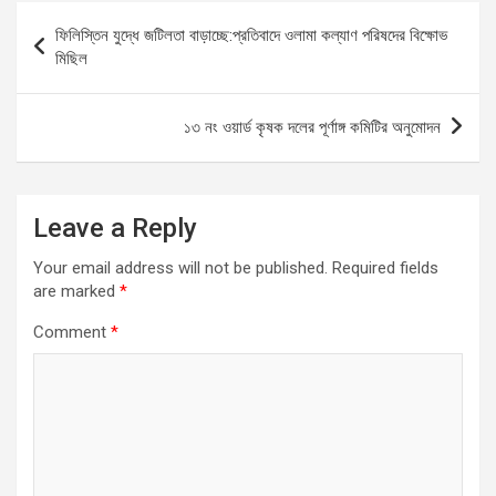
b
s
n
e
Post
ফিলিস্তিন যুদ্ধে জটিলতা বাড়াচ্ছে:প্রতিবাদে ওলামা কল্যাণ পরিষদের বিক্ষোভ
o
A
g
navigation
মিছিল
o
p
er
k
p
১৩ নং ওয়ার্ড কৃষক দলের পূর্ণাঙ্গ কমিটির অনুমোদন
Leave a Reply
Your email address will not be published.
Required fields
are marked
*
Comment
*