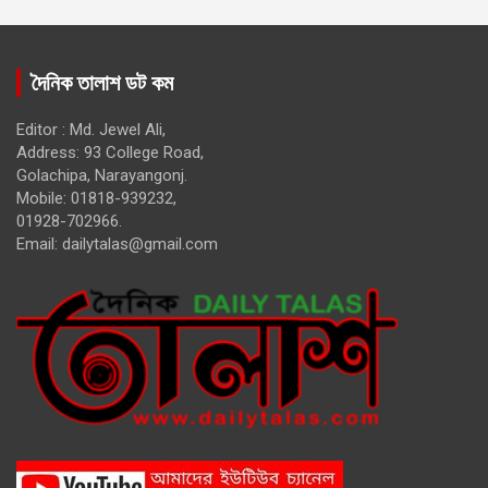
দৈনিক তালাশ ডট কম
Editor : Md. Jewel Ali,
Address: 93 College Road,
Golachipa, Narayangonj.
Mobile: 01818-939232,
01928-702966.
Email:
dailytalas@gmail.com