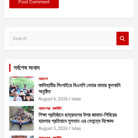
S
e
a
r
c
সর্বশেষ সংবাদ
h
সারাদেশ
কালিহাতীর সিংগাইরে বিএনপি নেতার মাতার কুলখানি
অনুষ্ঠিত
August 6, 2026
talas
নারায়ণগঞ্জ
রাজনীতি
শিক্ষা প্রতিষ্ঠানে ছাত্রদলের উপর জামাত-শিবিরের
হামলার প্রতিবাদে সুলতান এর নেতৃত্বে বিক্ষোভ
August 5, 2026
talas
নারায়ণগঞ্জ
রাজনীতি