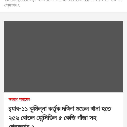
গ্রেফতার ২
অপরাধ
সারাদেশ
র‌্যাব-১১ কুমিল্লা কর্তৃক দক্ষিণ মডেল থানা হতে
২৫৬ বোতল ফেন্সিডিল ৫ কেজি গাঁজা সহ
গ্রেফতার ২