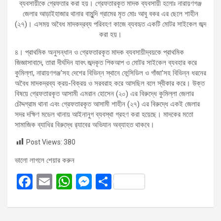
ব্যবসায়ীকে গ্রেফতার করা হয়। গ্রেফতারকৃত মাদক ব্যবসায়ী হলোঃ নারায়ণগঞ্জ
জেলার আড়াইহাজার থানার বামুন্দি গ্রামের মৃত মোঃ আবু বকর এর ছেলে শাহীন
(২৭)। এসময় অবৈধ মাদকদ্রব্য পরিবহণ কাজে ব্যবহৃত একটি মোটর সাইকেল জব্দ
করা হয়।
৪। প্রাথমিক অনুসন্ধান ও গ্রেফতারকৃত মাদক ব্যবসায়ীদ্বয়কে প্রাথমিক
জিজ্ঞাসাবাদে, তারা দীর্ঘদিন যাবৎ জব্দকৃত পিকআপ ও মোটর সাইকেল ব্যবহার করে
কুমিল্লা, নারায়ণগঞ্জ’সহ দেশের বিভিন্ন স্থানে ফেন্সিডিল ও গাঁজা’সহ বিভিন্ন ধরনের
অবৈধ মাদকদ্রব্য ক্রয়-বিক্রয় ও সরবরাহ করে আসছিল বলে স্বীকার করে। উক্ত
বিষয়ে গ্রেফতারকৃত আসামী এমরান হোসেন (২০) এর বিরুদ্ধে কুমিল্লা জেলার
চৌদ্দগ্রাম থানা এবং গ্রেফতারকৃত আসামী শাহীন (২৭) এর বিরুদ্ধে একই জেলার
সদর দক্ষিণ মডেল থানায় আইনানুগ ব্যবস্থা গ্রহণ করা হয়েছে। মাদকের মতো
সামাজিক ব্যাধির বিরুদ্ধে র‌্যাবের অভিযান অব্যাহত থাকবে।
Post Views:
380
ভালো লাগলে শেয়ার করুন
F
E
W
M
S
a
m
h
es
h
ce
ail
at
se
ar