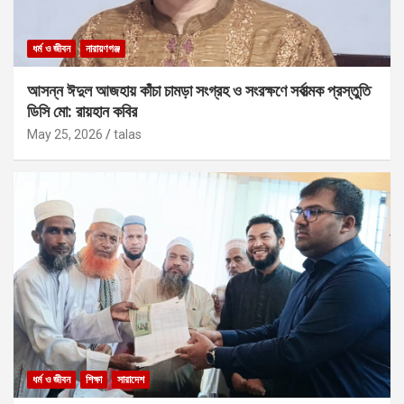
ধর্ম ও জীবন
নারায়ণগঞ্জ
আসন্ন ঈদুল আজহায় কাঁচা চামড়া সংগ্রহ ও সংরক্ষণে সর্বাত্মক প্রস্তুতি
ডিসি মো: রায়হান কবির
May 25, 2026
talas
ধর্ম ও জীবন
শিক্ষা
সারাদেশ