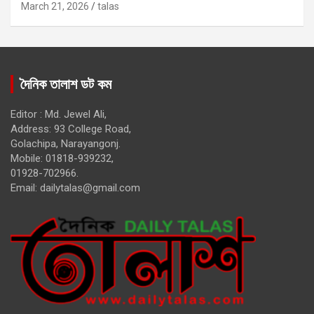
March 21, 2026
talas
দৈনিক তালাশ ডট কম
Editor : Md. Jewel Ali,
Address: 93 College Road,
Golachipa, Narayangonj.
Mobile: 01818-939232,
01928-702966.
Email:
dailytalas@gmail.com