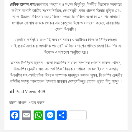
দৈনিক তালাশ.কমঃ
সরকারের পদত্যাগ ও সংসদ বিলুপ্তি, নির্দলীয় নিরপেক্ষ সরকারের
অধীনে আগামী জাতীয় সংসদ নির্বাচন, দেশনেত্রী বেগম খালেদা জিয়ার মুক্তি এবং
তাকে উন্নত চিকিৎসার জন্য বিদেশে প্রেরণের দাবিতে জেলা বি এন পির সাধারণ
সম্পাদক গোলাম ফারুক খোকন এর নেতৃত্বে বিক্ষোভ সমাবেশ করেছে নারায়ণগঞ্জ
জেলা বিএনপি।
কেন্দ্রীয় কর্মসূচীর অংশ হিসেবে সোমবার (৯ অক্টোবর) বিকেলে সিদ্ধিরগঞ্জের
সাইনবোর্ড এলাকায় আঞ্চলিক পাসপোর্ট অফিসের পাশের গলিতে জেলা বিএনপির এ
বিক্ষোভ ও সমাবেশ অনুষ্ঠিত হয়।
এসময় উপস্থিত ছিলেন- জেলা বিএনপির সাধারণ সম্পাদক গোলাম ফারুক খোকন,
বিএনপির কেন্দ্রীয় সহ-আন্তর্জাতিক বিষয়ক সম্পাদক নজরুল ইসলাম আজাদ,
বিএনপির সহ-অর্থনৈতিক বিষয়ক সম্পাদক মাহমুদুর রহমান সুমন, বিএনপির কেন্দ্রীয়
কমিটির সদস্য আজহারুল ইসলাম মান্নান মোস্তাফিজুর রহমান ভুইয়া দিপু প্রমুখ।
Post Views:
409
ভালো লাগলে শেয়ার করুন
F
E
W
M
S
a
m
h
es
h