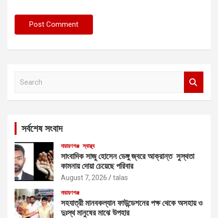
S
e
a
r
c
সর্বশেষ সংবাদ
h
নারায়ণগঞ্জ
স্বাস্থ্য
সাংবাদিক সাজু হোসেন ডেঙ্গু জ্বরে আক্রান্ত সুস্থতা
কামনায় দোয়া চেয়েছে পরিবার
August 7, 2026
talas
নারায়ণগঞ্জ
সহযাত্রী মানবকল্যান ফাউন্ডেশনের পক্ষ থেকে অসহায় ও
দুঃস্থ মানুষের মাঝে উপহার