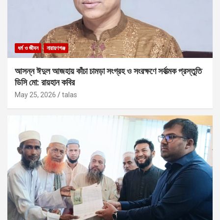
ধর্ম ও জীবন
নারায়ণগঞ্জ
আসন্ন ঈদুল আজহায় কাঁচা চামড়া সংগ্রহ ও সংরক্ষণে সর্বাত্মক প্রস্তুতি
ডিসি মো: রায়হান কবির
May 25, 2026
talas