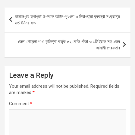
ce
ail
at
se
ar
b
s
n
e
Post
জামালপুরে দুর্গাপূজা উপলক্ষে আইন-শৃংখলা ও নিরাপত্তা ব্যবস্থা সংক্রান্ত
o
A
g
navigation
মতবিনিময় সভা
o
p
er
k
p
জেলা গোয়েন্দা শাখা কুমিল্লা কর্তৃক ৫২ কেজি গাঁজা ও ১টি ট্রাক সহ ২জন
আসামী গ্রেফতার
Leave a Reply
Your email address will not be published.
Required fields
are marked
*
Comment
*