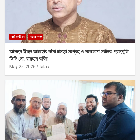
ধর্ম ও জীবন
নারায়ণগঞ্জ
আসন্ন ঈদুল আজহায় কাঁচা চামড়া সংগ্রহ ও সংরক্ষণে সর্বাত্মক প্রস্তুতি
ডিসি মো: রায়হান কবির
May 25, 2026
talas