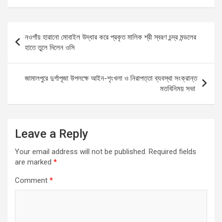
ce
ail
at
se
ar
b
s
n
e
Post
নওগাঁয় হারানো মোবাইল উদ্ধার করে প্রকৃত মালিক শ্রী স্বরণ চন্দ্র মন্ডলের
o
A
g
navigation
হাতে তুলে দিলেন ওসি
o
p
er
k
p
জামালপুরে দুর্গাপূজা উপলক্ষে আইন-শৃংখলা ও নিরাপত্তা ব্যবস্থা সংক্রান্ত
মতবিনিময় সভা
Leave a Reply
Your email address will not be published.
Required fields
are marked
*
Comment
*