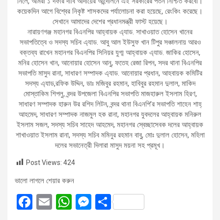
নিলে, আমরা ১ দফার দাবি আদায়ের আন্দোলনে এই সরকারের পতন নিশ্চিত করবো।
কয়েকদিন আগে বিশ্বের নিকৃষ্ট শাসকদের পর্যালোচনা করা হয়েছে, রেংকিং করেছে।
সেখানে আমাদের দেশের প্রধানমন্ত্রী ফাস্ট হয়েছে।
নারায়ণগঞ্জ মহানগর বিএনপির আহ্বায়ক এ্যাড. সাখাওয়াত হোসেন খানের
সভাপতিত্বে ও সদস্য সচিব এ্যাড. আবু আল ইউসুফ খান টিপুর সঞ্চালনায় আরও
বক্তব্য রাখেন মহানগর বিএনপির সিনিয়র যুগ্ম আহ্বায়ক এ্যাড. জাকির হোসেন,
মনির হোসেন খান, আনোয়ার হোসেন আনু, ফতেহ রেজা রিপন, সদর থানা বিএনপির
সভাপতি মাসুদ রানা, সাধারণ সম্পাদক এ্যাড. আনোয়ার প্রধান, আহবায়ক কমিটির
সদস্য এ্যাড,রফিক উদ্দিন, ডাঃ মজিবুর রহমান, হাবিবুর রহমান দুলাল, মাকিদ
মোস্তাকিম শিপলু, বন্দর উপজেলা বিএনপির সভাপতি মাজহারুল ইসলাম হিরণ,
সাধারণ সম্পাদক হারুন উর রশিদ লিটন, বন্দর থানা বিএনপি’র সভাপতি শাহেন শাহ্
আহমেদ, সাধারণ সম্পাদক নাজমুল হক রানা, মহানগর যুবদলের আহ্বায়ক মনিরুল
ইসলাম সজল, সদস্য সচিব সাহেদ আহমেদ, মহানগর স্বেচ্ছাসেবক দলের আহ্বায়ক
শাখাওয়াত ইসলাম রানা, সদস্য সচিব মমিনুর রহমান বাবু, মোঃ দুলাল হোসেন, মহিলা
দলের সভানেত্রী দিলারা মাসুদ ময়না সহ প্রমূখ।
Post Views:
424
ভালো লাগলে শেয়ার করুন
F
E
W
M
S
a
m
h
es
h