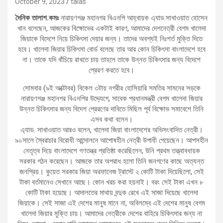
October 9, 2023
talas
দৈনিক তালাশ.কমঃ
নারায়ণগঞ্জ মহানগর বিএনপি আহ্বায়ক এ্যাড.সাখাওয়াত হোসেন
খান বলেছেন, আজকের বিক্ষোভের একটাই কারণ, আমাদের দেশনেত্রী বেগম খালেদা
জিয়াকে বিদেশে নিয়ে চিকিৎসা দেয়ার জন্য। তাদের অবশ্যই নিঃশর্ত মুক্তি দিতে
হবে। খালেদা জিয়ার চিকিৎসা বোর্ড বলেছে তার আর কোন চিকিৎসা বাংলাদেশে হবে
না। তাকে যদি বাঁচিয়ে রাখতে চায় তাহলে তাকে উন্নত চিকিৎসার জন্য বিদেশে
প্রেরণ করতে হবে।
সোমবার (৯ই অক্টোবর) বিকেল ৩টায় নগরীর হোসিয়ারি সমতির সামনের সড়কে
নারায়ণগঞ্জ মহানগর বিএনপির উদ্দ্যেগে, সাবেক প্রধানমন্ত্রী বেগম খালেদা জিয়ার
উন্নত চিকিৎসার জন্য বিদেশ প্রেরণের দাবিতে মিছিল পূর্ব বিক্ষোভ সমাবেশে তিনি
এসব কথা বলেন।
এ্যাড. সাখাওয়াত আরও বলেন, খালেদা জিয়া বাংলাদেশের অভিসংবাদিত নেত্রী।
৯০সালে স্বৈরাচার বিরোধী আন্দোলনে আপোষহীন নেত্রী উপাধী পেয়েছেন। আপসহীন
নেতৃত্ব দিয়ে বাংলাদেশে গণতন্ত্র প্রতিষ্ঠা করেছিলেন, উনি প্রথম তত্ত্বাবধায়ক
সরকার গঠন করেছেন। আজকে তার অপরাধ হলো তিনি জনগণের কাছে অত্যন্ত
জনপ্রিয়। কুয়েত সরকার জিয়া অরফানেজ ট্রাস্টে ২ কোটি টাকা দিয়েছিলো, সেই
টাকা বর্তমানেও সেখানে আছে। কোন খরচ করা হয়নাই। বরং সেই টাকা এখন ৮
কোটি টাকা হয়েছে। আদালতের মাথায় বন্দুক রেখে এই সাজা দিয়েছে খালেদা
জিয়াকে। সেই সাজা এই দেশের মানুষ মানে না, অবিলম্বে এই দেশের মানুষ বেগম
খালেদা জিয়ার মুক্তি চায়। আমাদের নেত্রীকে দেশের বাহিরে চিকিৎসার জন্য না