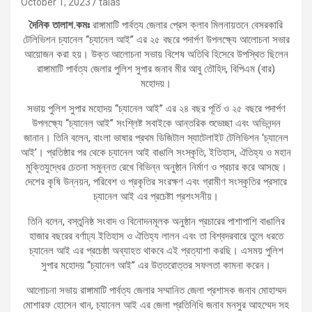
October 1, 2023
talas
দৈনিক তালাশ.কমঃ
রাঙ্গামাটি পার্বত্য জেলার প্রেস ক্লাব মিলনায়তনে বেসরকারি
টেলিভিশন চ্যানেল ‘‘চ্যানেল আই” এর ২৫ বছরে পদার্পণ উপলক্ষ্যে আলোচনা সভার
আয়োজন করা হয়। উক্ত আলোচনা সভায় বিশেষ অতিথি হিসেবে উপস্থিত ছিলেন
রাঙ্গামাটি পার্বত্য জেলার পুলিশ সুপার জনাব মীর আবু তৌহিদ, বিপিএম (বার)
মহোদয়।
সভায় পুলিশ সুপার মহোদয় ‘‘চ্যানেল আই’’ এর ২৪ বছর পূর্তি ও ২৫ বছরে পদার্পণ
উপলক্ষ্যে ‘‘চ্যানেল আই’’ সংশ্লিষ্ট সবাইকে আন্তরিক শুভেচ্ছা এবং অভিনন্দন
জানান। তিনি বলেন, বাংলা ভাষার প্রথম ডিজিটাল স্যাটেলাইট টেলিভিশন ‘চ্যানেল
আই’। প্রতিষ্ঠার পর থেকে চ্যানেল আই বাঙালি সংস্কৃতি, ইতিহাস, ঐতিহ্য ও মহান
মুক্তিযুদ্ধের চেতনা সমুন্নত রেখে বিভিন্ন অনুষ্ঠান নির্মাণ ও প্রচার করে আসছে।
দেশের কৃষি উন্নয়ন, পরিবেশ ও প্রকৃতির সংরক্ষণ এবং গ্রামীণ সংস্কৃতির প্রসারে
চ্যানেল আই এর প্রচেষ্টা প্রশংসনীয়।
তিনি বলেন, বস্তুনিষ্ঠ সংবাদ ও বিনোদনমূলক অনুষ্ঠান প্রচারের পাশাপাশি বাঙালির
হাজার বছরের বর্ণাঢ্য ইতিহাস ও ঐতিহ্য লালন এবং তা বিশ্বদরবারে তুলে ধরতে
চ্যানেল আই এর প্রচেষ্ঠা অব্যাহত থাকবে এই প্রত্যাশা করছি। এসময় পুলিশ
সুপার মহোদয় ‘‘চ্যানেল আই’’ এর উত্তরোত্তর সফলতা কামনা করেন।
আলোচনা সভায় রাঙ্গামাটি পার্বত্য জেলার সম্মানিত জেলা প্রশাসক জনাব মোহাম্মদ
মোশারফ হোসেন খান, চ্যানেল আই এর জেলা প্রতিনিধি জনাব মনসুর আহম্মেদ সহ