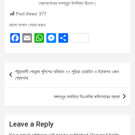
প্রেসক্লাবের সদস্যবৃন্দ উপস্থিত ছিলেন।
Post Views:
377
ভালো লাগলে শেয়ার করুন
F
E
W
M
S
a
m
h
es
h
ce
ail
at
se
ar
b
s
n
e
Post
পটুয়াখালী গোয়েন্দা পুলিশের অভিযান ৭৭ পুড়িয়া হেরোইন ও ইয়াবাসহ ৩জন
o
A
g
navigation
গ্রেফতার
o
p
er
k
p
বঙ্গবন্ধুর সমাধিতে ডিএমপির কমিশনারের শ্রদ্ধা
Leave a Reply
Your email address will not be published.
Required fields