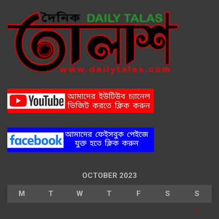
OCTOBER 2023
M
T
W
T
F
S
S
1