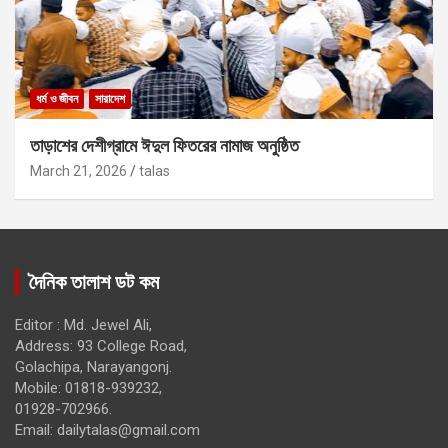
ধর্ম ও জীবন
সারাদেশ
তাড়াশের দেশীগ্রামে ঈদুল ফিতরের নামাজ অনুষ্ঠিত
March 21, 2026
talas
দৈনিক তালাশ ডট কম
Editor : Md. Jewel Ali,
Address: 93 College Road,
Golachipa, Narayangonj.
Mobile: 01818-939232,
01928-702966.
Email:
dailytalas@gmail.com