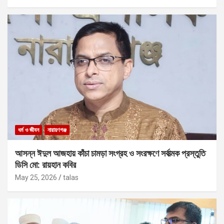
ধর্ম ও জীবন
নারায়ণগঞ্জ
আসন্ন ঈদুল আজহায় কাঁচা চামড়া সংগ্রহ ও সংরক্ষণে সর্বাত্মক প্রস্তুতি
ডিসি মো: রায়হান কবির
May 25, 2026
talas