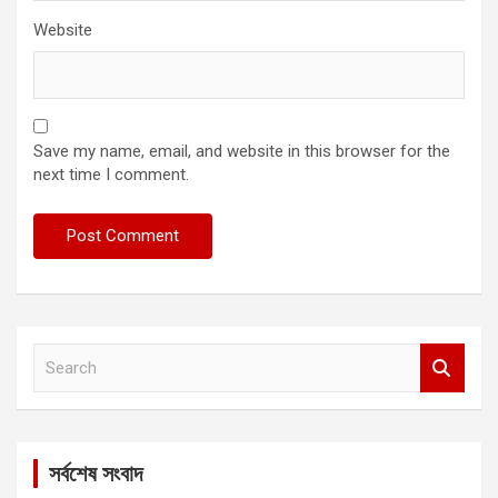
Website
Save my name, email, and website in this browser for the
next time I comment.
S
e
a
r
c
সর্বশেষ সংবাদ
h