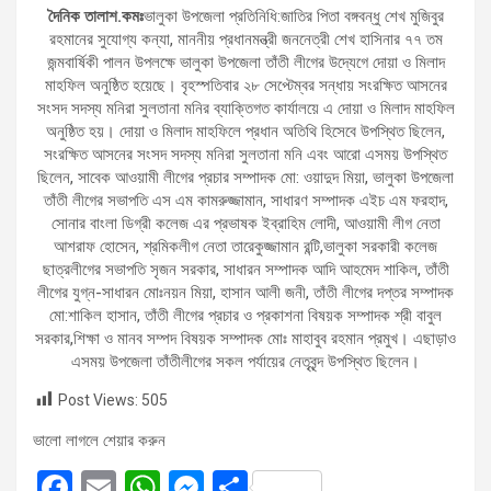
দৈনিক তালাশ.কমঃ
ভালুকা উপজেলা প্রতিনিধি:জাতির পিতা বঙ্গবন্ধু শেখ মুজিবুর
রহমানের সুযোগ্য কন্যা, মাননীয় প্রধানমন্ত্রী জননেত্রী শেখ হাসিনার ৭৭ তম
জন্মবার্ষিকী পালন উপলক্ষে ভালুকা উপজেলা তাঁতী লীগের উদ্যেগে দোয়া ও মিলাদ
মাহফিল অনুষ্ঠিত হয়েছে। বৃহস্পতিবার ২৮ সেপ্টেম্বর সন্ধায় সংরক্ষিত আসনের
সংসদ সদস্য মনিরা সুলতানা মনির ব্যাক্তিগত কার্যালয়ে এ দোয়া ও মিলাদ মাহফিল
অনুষ্ঠিত হয়। দোয়া ও মিলাদ মাহফিলে প্রধান অতিথি হিসেবে উপস্থিত ছিলেন,
সংরক্ষিত আসনের সংসদ সদস্য মনিরা সুলতানা মনি এবং আরো এসময় উপস্থিত
ছিলেন, সাবেক আওয়ামী লীগের প্রচার সম্পাদক মো: ওয়াদুদ মিয়া, ভালুকা উপজেলা
তাঁতী লীগের সভাপতি এস এম কামরুজ্জামান, সাধারণ সম্পাদক এইচ এম ফরহাদ,
সোনার বাংলা ডিগ্রী কলেজ এর প্রভাষক ইব্রাহিম লোদী, আওয়ামী লীগ নেতা
আশরাফ হোসেন, শ্রমিকলীগ নেতা তারেকুজ্জামান রন্টি,ভালুকা সরকারী কলেজ
ছাত্রলীগের সভাপতি সৃজন সরকার, সাধারন সম্পাদক আদি আহমেদ শাকিল, তাঁতী
লীগের যুগ্ন-সাধারন মোঃনয়ন মিয়া, হাসান আলী জনী, তাঁতী লীগের দপ্তর সম্পাদক
মো:শাকিল হাসান, তাঁতী লীগের প্রচার ও প্রকাশনা বিষয়ক সম্পাদক শ্রী বাবুল
সরকার,শিক্ষা ও মানব সম্পদ বিষয়ক সম্পাদক মোঃ মাহাবুব রহমান প্রমুখ। এছাড়াও
এসময় উপজেলা তাঁতীলীগের সকল পর্যায়ের নেতৃবৃন্দ উপস্থিত ছিলেন।
Post Views:
505
ভালো লাগলে শেয়ার করুন
F
E
W
M
S