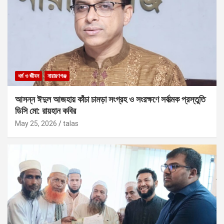
ধর্ম ও জীবন
নারায়ণগঞ্জ
আসন্ন ঈদুল আজহায় কাঁচা চামড়া সংগ্রহ ও সংরক্ষণে সর্বাত্মক প্রস্তুতি
ডিসি মো: রায়হান কবির
May 25, 2026
talas