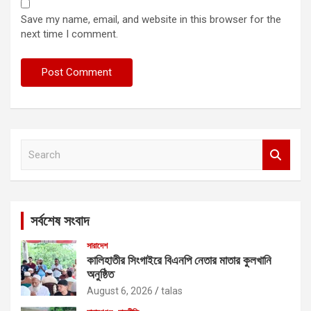
Save my name, email, and website in this browser for the
next time I comment.
S
e
a
r
c
সর্বশেষ সংবাদ
h
সারাদেশ
কালিহাতীর সিংগাইরে বিএনপি নেতার মাতার কুলখানি
অনুষ্ঠিত
August 6, 2026
talas