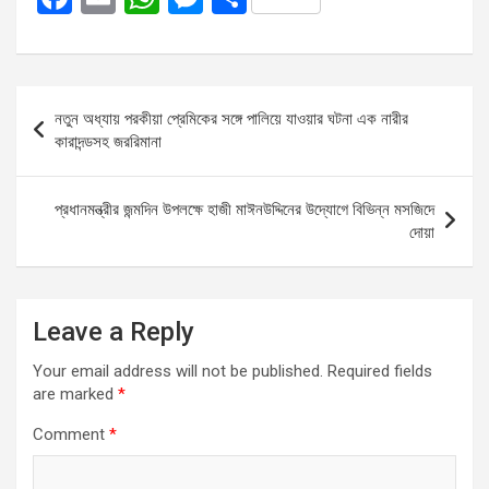
a
m
h
es
h
ce
ail
at
se
ar
b
s
n
e
Post
নতুন অধ্যায় পরকীয়া প্রেমিকের সঙ্গে পালিয়ে যাওয়ার ঘটনা এক নারীর
o
A
g
navigation
কারাদন্ডসহ জররিমানা
o
p
er
k
p
প্রধানমন্ত্রীর জন্মদিন উপলক্ষে হাজী মাঈনউদ্দিনের উদ্যোগে বিভিন্ন মসজিদে
দোয়া
Leave a Reply
Your email address will not be published.
Required fields
are marked
*
Comment
*