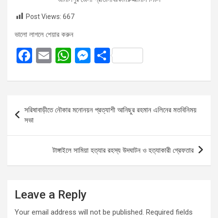
Post Views:
667
ভালো লাগলে শেয়ার করুন
F
E
W
M
S
a
m
h
es
h
ce
ail
at
se
ar
b
s
n
e
Post
সরিষাবাড়ীতে নৌকার মনোনয়ন প্রত্যাশী আনিছুর রহমান এলিনের মতবিনিময়
o
A
g
navigation
সভা
o
p
er
k
p
টাঙ্গাইলে সামিয়া হত্যার রহস্য উদঘাটন ও হত্যাকারী গ্রেফতার
Leave a Reply
Your email address will not be published.
Required fields