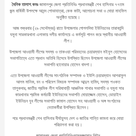
দৈনিক তালাশ.কমঃ
জামালপুর জেলা প্রতিনিধিঃ প্রধানমন্ত্রী শেখ হাসিনার ৭৭তম
জন্ম বার্ষিকী উপলক্ষে আনন্দ শোভাযাত্রা, কেক কাটা, আলোচনা সভা ও দোয়া মাহফিল
অনুষ্ঠিত হয়েছে।
আজ শুক্রবার (২৯ সেপ্টেম্বর) রাতে উপজেলার পোগলদিঘা ইউনিয়নের তারাকান্দি
যমুনা সারকারখানা এলাকায় দলীয় কার্যালয়ে এ কর্মসূচি পালন করে স্থানীয় আওয়ামী
লীগ।
উপজেলা আওয়ামী লীগের সদস্য ও তাকওয়া পরিবহনের চেয়ারম্যান মইনুল হোসেনের
সভাপতিত্বে এতে প্রধান অতিথি হিসেবে উপস্থিত ছিলেন উপজেলা আওয়ামী লীগের
সভাপতি ছানোয়ার হোসেন বাদশা।
এতে উপজেলা আওয়ামী লীগের সাংগঠনিক সম্পাদক ও ইউপি চেয়ারম্যান আশরাফুল
আলম মানিক, বন ও পরিবেশ বিষয়ক সম্পাদক আব্দুল হামিদ, সদস্য শওকত
তালুকদার, জাতীয় শ্রমিক লীগ সরিষাবাড়ী আঞ্চলিক শাখার সভাপতি ও যমুনা সার
কারখানার শ্রমিক কর্মচারী ইউনিয়নের সভাপতি মোয়াজ্জেম হোসেন, ডোয়াইল
ইউনিয়ন যুব লীগের সভাপতি কামাল হোসেন সহ আওয়ামী ও অঙ্গ সংগঠনের
নেতাকর্মীরা উপস্থিত ছিলেন।
পরে প্রধানমন্ত্রী শেখ হাসিনার দীর্ঘায়ুসহ দেশ ও জাতির শান্তি কামনা করে দোয়া
পরিচালনা করা হয়।
জামালপুর জেলা প্রতিনিধিঃকামরুজ্জামান লিটন