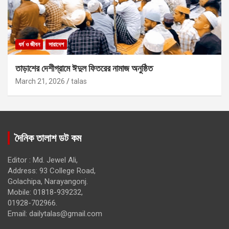
ধর্ম ও জীবন
সারাদেশ
তাড়াশের দেশীগ্রামে ঈদুল ফিতরের নামাজ অনুষ্ঠিত
March 21, 2026
talas
দৈনিক তালাশ ডট কম
Editor : Md. Jewel Ali,
Address: 93 College Road,
Golachipa, Narayangonj.
Mobile: 01818-939232,
01928-702966.
Email:
dailytalas@gmail.com