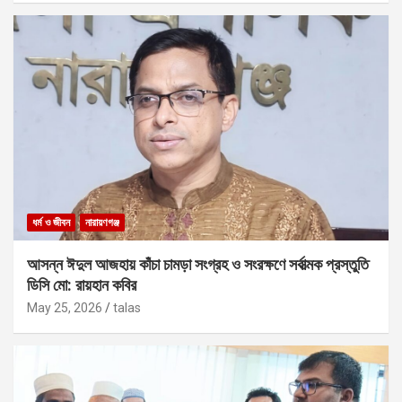
ধর্ম ও জীবন
নারায়ণগঞ্জ
আসন্ন ঈদুল আজহায় কাঁচা চামড়া সংগ্রহ ও সংরক্ষণে সর্বাত্মক প্রস্তুতি
ডিসি মো: রায়হান কবির
May 25, 2026
talas