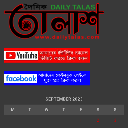
SEPTEMBER 2023
M
T
W
T
F
S
S
1
2
3