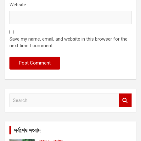
Website
Save my name, email, and website in this browser for the
next time I comment.
S
e
a
r
c
সর্বশেষ সংবাদ
h