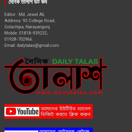
দৈনিক তালাশ ডট কম
Editor : Md. Jewel Ali,
Address: 93 College Road,
Golachipa, Narayangonj.
Mobile: 01818-939232,
01928-702966.
Email:
dailytalas@gmail.com