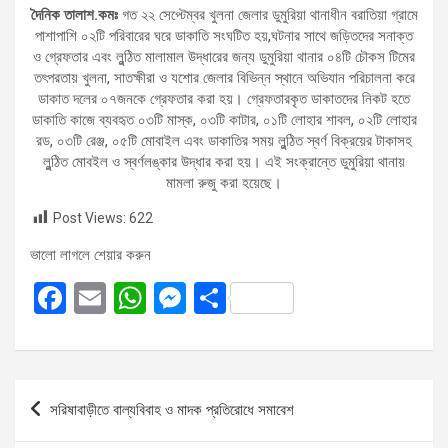
দৈনিক তালাশ.কমঃ
গত ২২ সেপ্টেম্বর খুলনা জেলার ডুমুরিয়া থানাধীন বরাতিয়া গ্রামে
পাশাপাশি ০২টি পরিবারের ঘরে ডাকাতি সংঘটিত হয়,ঘটনার সাথে জড়িতদের সনাক্ত
ও গ্রেফতার এবং লুন্ঠিত মালামাল উদ্ধারের জন্য ডুমুরিয়া থানার ০৪টি চৌকস টিমের
তৎপরতায় খুলনা, সাতক্ষীরা ও যশোর জেলার বিভিন্ন স্থানে অভিযান পরিচালনা করে
ডাকাত দলের ০৭জনকে গ্রেফতার করা হয়। গ্রেফতারকৃত ডাকাতদের নিকট হতে
ডাকাতি কাজে ব্যবহৃত ০৩টি মাস্ক, ০৩টি কাটার, ০১টি লোহার শাবল, ০২টি লোহার
রড, ০৩টি রেঞ্জ, ০৫টি মোবাইল এবং ডাকাতির সময় লুন্ঠিত স্বর্ণ বিক্রয়ের টাকাসহ
লুন্ঠিত মোবইল ও স্বর্ণলঙ্কার উদ্ধার করা হয়। এই সংক্রান্তে ডুমুরিয়া থানায়
মামলা রুজু করা হয়েছে।
Post Views:
622
ভালো লাগলে শেয়ার করুন
F
E
W
M
S
a
m
h
es
h
ce
ail
at
se
ar
b
s
n
e
Post
সরিষাবাড়ীতে বাল্যবিবাহ ও মাদক প্রতিরোধে সমাবেশ
o
A
g
navigation