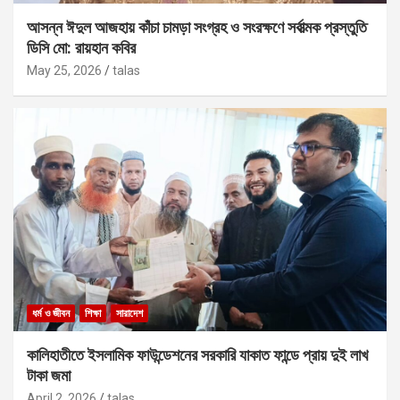
আসন্ন ঈদুল আজহায় কাঁচা চামড়া সংগ্রহ ও সংরক্ষণে সর্বাত্মক প্রস্তুতি
ডিসি মো: রায়হান কবির
May 25, 2026
talas
ধর্ম ও জীবন
শিক্ষা
সারাদেশ
কালিহাতীতে ইসলামিক ফাউন্ডেশনের সরকারি যাকাত ফান্ডে প্রায় দুই লাখ
টাকা জমা
April 2, 2026
talas