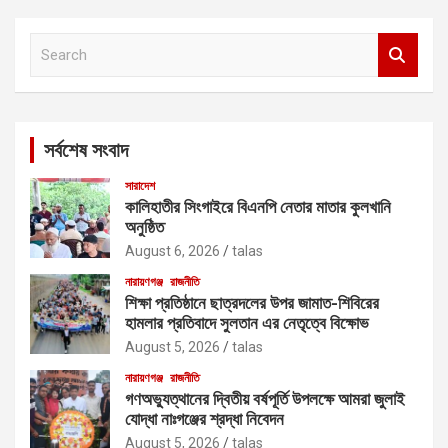
S
e
a
r
c
সর্বশেষ সংবাদ
h
সারাদেশ
কালিহাতীর সিংগাইরে বিএনপি নেতার মাতার কুলখানি
অনুষ্ঠিত
August 6, 2026
talas
নারায়ণগঞ্জ
রাজনীতি
শিক্ষা প্রতিষ্ঠানে ছাত্রদলের উপর জামাত-শিবিরের
হামলার প্রতিবাদে সুলতান এর নেতৃত্বে বিক্ষোভ
August 5, 2026
talas
নারায়ণগঞ্জ
রাজনীতি
গণঅভ্যুত্থানের দ্বিতীয় বর্ষপূর্তি উপলক্ষে আমরা জুলাই
যোদ্ধা নাঃগঞ্জের শ্রদ্ধা নিবেদন
August 5, 2026
talas