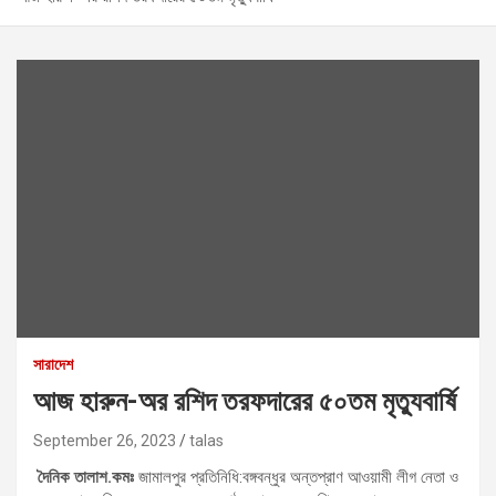
সারাদেশ
আজ হারুন-অর রশিদ তরফদারের ৫০তম মৃত্যুবার্ষি
September 26, 2023
talas
দৈনিক তালাশ.কমঃ
জামালপুর প্রতিনিধি:বঙ্গবন্ধুর অন্তপ্রাণ আওয়ামী লীগ নেতা ও