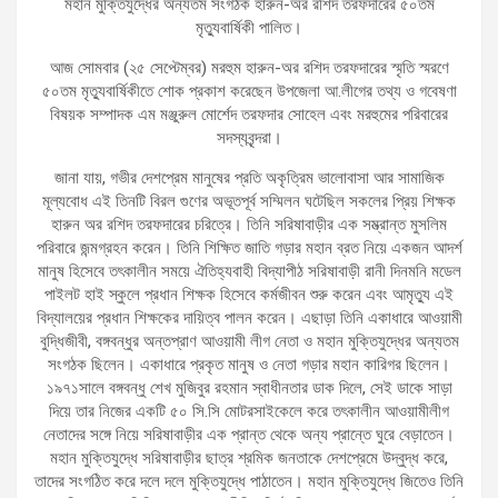
মহান মুক্তিযুদ্ধের অন্যতম সংগঠক হারুন-অর রশিদ তরফদারের ৫০তম
মৃত্যুবার্ষিকী পালিত।
আজ সোমবার (২৫ সেপ্টেম্বর) মরহুম হারুন-অর রশিদ তরফদারের স্মৃতি স্মরণে
৫০তম মৃত্যুবার্ষিকীতে শোক প্রকাশ করেছেন উপজেলা আ.লীগের তথ্য ও গবেষণা
বিষয়ক সম্পাদক এম মঞ্জুরুল মোর্শেদ তরফদার সোহেল এবং মরহুমের পরিবারের
সদস্যবৃন্দরা।
জানা যায়, গভীর দেশপ্রেম মানুষের প্রতি অকৃত্রিম ভালোবাসা আর সামাজিক
মূল্যবোধ এই তিনটি বিরল গুণের অভূতপূর্ব সম্মিলন ঘটেছিল সকলের প্রিয় শিক্ষক
হারুন অর রশিদ তরফদারের চরিত্রে। তিনি সরিষাবাড়ীর এক সম্ভ্রান্ত মুসলিম
পরিবারে জন্মগ্রহন করেন। তিনি শিক্ষিত জাতি গড়ার মহান ব্রত নিয়ে একজন আদর্শ
মানুষ হিসেবে তৎকালীন সময়ে ঐতিহ্যবাহী বিদ্যাপীঠ সরিষাবাড়ী রানী দিনমনি মডেল
পাইলট হাই স্কুলে প্রধান শিক্ষক হিসেবে কর্মজীবন শুরু করেন এবং আমৃত্যু এই
বিদ্যালয়ের প্রধান শিক্ষকের দায়িত্ব পালন করেন। এছাড়া তিনি একাধারে আওয়ামী
বুদ্ধিজীবী, বঙ্গবন্ধুর অন্তপ্রাণ আওয়ামী লীগ নেতা ও মহান মুক্তিযুদ্ধের অন্যতম
সংগঠক ছিলেন। একাধারে প্রকৃত মানুষ ও নেতা গড়ার মহান কারিগর ছিলেন।
১৯৭১সালে বঙ্গবন্ধু শেখ মুজিবুর রহমান স্বাধীনতার ডাক দিলে, সেই ডাকে সাড়া
দিয়ে তার নিজের একটি ৫০ সি.সি মোটরসাইকেলে করে তৎকালীন আওয়ামীলীগ
নেতাদের সঙ্গে নিয়ে সরিষাবাড়ীর এক প্রান্ত থেকে অন্য প্রান্তে ঘুরে বেড়াতেন।
মহান মুক্তিযুদ্ধে সরিষাবাড়ীর ছাত্র শ্রমিক জনতাকে দেশপ্রেমে উদ্বুদ্ধ করে,
তাদের সংগঠিত করে দলে দলে মুক্তিযুদ্ধে পাঠাতেন। মহান মুক্তিযুদ্ধে জিতেও তিনি