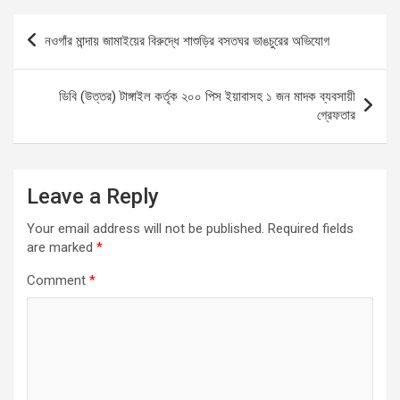
b
s
n
e
Post
নওগাঁর মান্দায় জামাইয়ের বিরুদ্ধে শাশুড়ির বসতঘর ভাঙচুরের অভিযোগ
o
A
g
navigation
o
p
er
ডিবি (উত্তর) টাঙ্গাইল কর্তৃক ২০০ পিস ইয়াবাসহ ১ জন মাদক ব্যবসায়ী
k
p
গ্রেফতার
Leave a Reply
Your email address will not be published.
Required fields
are marked
*
Comment
*