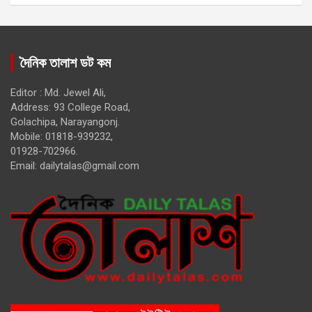
দৈনিক তালাশ ডট কম
Editor : Md. Jewel Ali,
Address: 93 College Road,
Golachipa, Narayangonj.
Mobile: 01818-939232,
01928-702966.
Email:
dailytalas@gmail.com