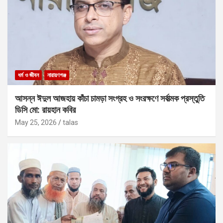
ধর্ম ও জীবন
নারায়ণগঞ্জ
আসন্ন ঈদুল আজহায় কাঁচা চামড়া সংগ্রহ ও সংরক্ষণে সর্বাত্মক প্রস্তুতি
ডিসি মো: রায়হান কবির
May 25, 2026
talas