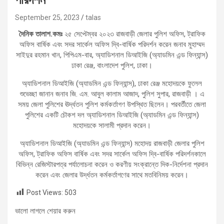
September 25, 2023
talas
দৈনিক তালাশ.কমঃ
২৫ সেপ্টেম্বর ২০২৩ রাজবাড়ী জেলার পুলিশ অফিস, ট্রাফিক
অফিস বার্ষিক এবং সদর সার্কেল অফিস দ্বি-বার্ষিক পরিদর্শন করেন জনাব মুহাম্মদ
সাইদুর রহমান খান, পিপিএম-বার, অ্যাডিশনাল ডিআইজি (অ্যাডমিন এন্ড ফিন্যান্স)
ঢাকা রেঞ্জ, বাংলাদেশ পুলিশ, ঢাকা।
অ্যাডিশনাল ডিআইজি (অ্যাডমিন এন্ড ফিন্যান্স), ঢাকা রেঞ্জ মহোদয়কে ফুলেল
শুভেচ্ছা জানান জনাব জি. এম. আবুল কালাম আজাদ, পুলিশ সুপার, রাজবাড়ী । এ
সময় জেলা পুলিশের ঊর্দ্ধতন পুলিশ কর্মকর্তাগণ উপস্থিত ছিলেন। পরবর্তীতে জেলা
পুলিশের একটি চৌকশ দল অ্যাডিশনাল ডিআইজি (অ্যাডমিন এন্ড ফিন্যান্স)
মহোদয়কে সালামী প্রদান করেন।
অ্যাডিশনাল ডিআইজি (অ্যাডমিন এন্ড ফিন্যান্স) মহোদয় রাজবাড়ী জেলার পুলিশ
অফিস, ট্রাফিক অফিস বার্ষিক এবং সদর সার্কেল অফিস দ্বি-বার্ষিক পরিদর্শনকালে
বিভিন্ন রেজিস্টারপত্র পর্যালোচনা করেন ও করণীয় সংক্রান্তে দিক-নির্দেশনা প্রদান
করেন এবং জেলার উর্দ্ধতন কর্মকর্তাগণের সাথে মতবিনিময় করেন।
Post Views:
503
ভালো লাগলে শেয়ার করুন