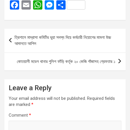
F
E
W
M
S
a
m
h
es
h
ce
ail
at
se
ar
b
s
n
e
Post
ত্রিশালে মাদ্রাসা কমিটির ভুয়া সদস্য দিয়ে কর্মচারী নিয়োগের মামলা উচ্চ
o
A
g
navigation
আদালতে আপিল
o
p
er
k
p
কোতয়ালী মডেল থানার পুলিশ ফাঁড়ি কর্তৃক ২০ কেজি গাঁজাসহ গ্রেফতার ১
Leave a Reply
Your email address will not be published.
Required fields
are marked
*
Comment
*