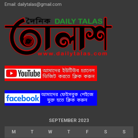
Email:
dailytalas@gmail.com
SEPTEMBER 2023
M
T
W
T
F
S
S