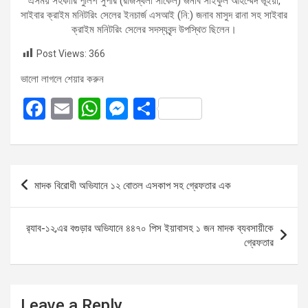
এসময় সহকারি পুলিশ সুপার (রাজস্থলী সার্কেল) জনাব সাইকুল আহম্মেদ ভূঁইয়া,
সাইবার ক্রাইম মনিটরিং সেলের ইনচার্জ এসআই (নি:) জনাব মাসুদ রানা সহ সাইবার
ক্রাইম মনিটরিং সেলের সদস্যবৃন্দ উপস্থিত ছিলেন।
Post Views:
366
ভালো লাগলে শেয়ার করুন
F
E
W
M
S
a
m
h
es
h
ce
ail
at
se
ar
b
s
n
e
Post
মাদক বিরোধী অভিযানে ১২ বোতল এসকাপ সহ গ্রেফতার এক
o
A
g
navigation
o
p
er
র‌্যাব-১২,এর বগুড়ার অভিযানে ৪৪৭০ পিস ইয়াবাসহ ১ জন মাদক ব্যবসায়ীকে
k
p
গ্রেফতার
Leave a Reply