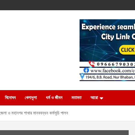
বিনোদন
খেলাধুলা
ধর্ম ও জীবন
মতামত
আরো
 জেলা ও মহানগর শাখার মানববন্ধন কর্মসূচি পালন