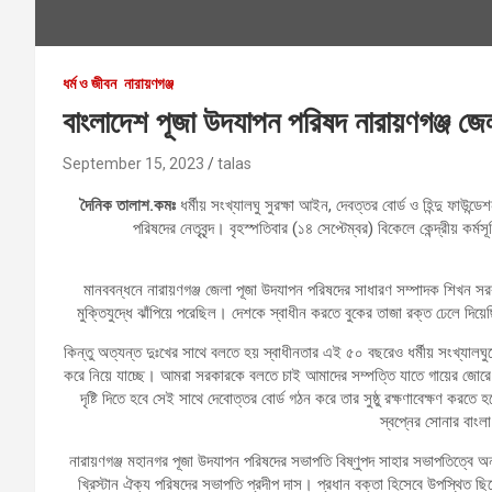
ধর্ম ও জীবন
নারায়ণগঞ্জ
বাংলাদেশ পূজা উদযাপন পরিষদ নারায়ণগঞ্জ জে
September 15, 2023
talas
দৈনিক তালাশ.কমঃ
ধর্মীয় সংখ্যালঘু সুরক্ষা আইন, দেবত্তর বোর্ড ও হিন্দু ফাউ
পরিষদের নেতৃবৃন্দ। বৃহস্পতিবার (১৪ সেপ্টেম্বর) বিকেলে কেন্দ্রীয় ক
মানববন্ধনে নারায়ণগঞ্জ জেলা পূজা উদযাপন পরিষদের সাধারণ সম্পাদক শিখন সরক
মুক্তিযুদ্ধে ঝাঁপিয়ে পরেছিল। দেশকে স্বাধীন করতে বুকের তাজা রক্ত ঢেলে দ
কিন্তু অত্যন্ত দুঃখের সাথে বলতে হয় স্বাধীনতার এই ৫০ বছরেও ধর্মীয় সংখ্যালঘুদে
করে নিয়ে যাচ্ছে। আমরা সরকারকে বলতে চাই আমাদের সম্পত্তি যাতে গায়ের জোরে ক
দৃষ্টি দিতে হবে‌ সেই সাথে দেবোত্তর বোর্ড গঠন করে তার সুষ্ঠু রক্ষণাবেক্ষণ করত
স্বপ্নের সোনার বাংলা
নারায়ণগঞ্জ মহানগর পূজা উদযাপন পরিষদের সভাপতি বিষ্ণুপদ সাহার সভাপতিত্বে অনুষ
খ্রিস্টান ঐক্য পরিষদের সভাপতি প্রদীপ দাস। প্রধান বক্তা হিসেবে উপস্থিত 