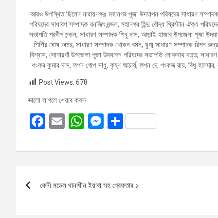
আরও উপস্থিত ছিলেন নারায়ণগঞ্জ মহানগর পূজা উদযাপন পরিষদের সাধারণ সম্পাদক সুশ
পরিষদের সাধারণ সম্পাদক রনজিৎ মন্ডল, মহানগর হিন্দু বৌদ্ধ খ্রিস্টান ঐক্য পরিষ
সভাপতি প্রদীপ মন্ডল, সাধারণ সম্পাদক শিবু দাস, আড়াই হাজার উপজেলা পূজা উদযাপ
শিশির ঘোষ অমর, সাধারণ সম্পাদক খোকন বর্মন, যুগ্ম সাধারণ সম্পাদক রিপন রুদ
বিশ্বাস, সোনারগাঁ উপজেলা পূজা উদযাপন পরিষদের সভাপতি লোকনাথ দত্ত, সাধারণ 
শংকর কুমার দাস, তপন গোপ সাধু, কৃষ্ণ আচার্য, তপন দে, পংকজ রায়, বিধু হালদার,
Post Views:
678
ভালো লাগলে শেয়ার করুন
F
E
W
M
S
a
m
h
es
h
ce
ail
at
se
ar
b
s
n
e
Post
o
A
g
ফেনী মডেল থানাধীন ইয়াবা সহ গ্রেফতার ১
navigation
o
p
er
k
p