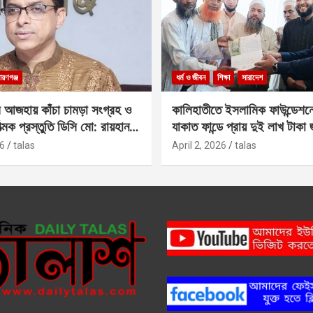
ায়ণগঞ্জ
ধর্ম ও জীবন
শিক্ষা
সারাদেশ
 আজহায় কাঁচা চামড়া সংগ্রহ ও
কালিহাতীতে ইসলামিক ফাউন্ডেশন
াত্মক প্রস্তুতি ডিসি মো: রায়হান
যাকাত ফান্ডে প্রায় দুই লাখ টাকা
6
talas
April 2, 2026
talas