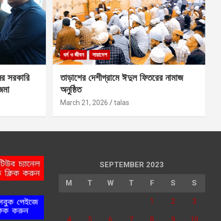
ধর্ম ও জীবন
সারাদেশ
ের সরকারি
তাড়াশের দেশীগ্রামে ঈদুল ফিতরের নামাজ
 জমা
অনুষ্ঠিত
March 21, 2026
talas
SEPTEMBER 2023
M
T
W
T
F
S
S
1
2
3
4
5
6
7
8
9
10