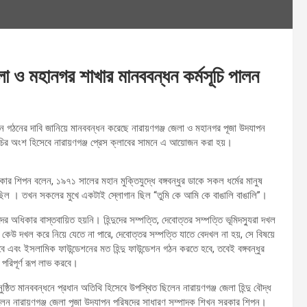
লা ও মহানগর শাখার মানববন্ধন কর্মসূচি পালন
ন্ডেশন গঠনের দাবি জানিয়ে মানববন্ধন করেছে নারায়ণগঞ্জ জেলা ও মহানগর পূজা উদযাপন
র্মসূচির অংশ হিসেবে নারায়ণগঞ্জ প্রেস ক্লাবের সামনে এ আয়োজন করা হয়।
ার শিপন বলেন, ১৯৭১ সালের মহান মুক্তিযুদ্ধে বঙ্গবন্ধুর ডাকে সকল ধর্মের মানুষ
িয়েছিল । তখন সকলের মুখে একটাই স্লোগান ছিল “তুমি কে আমি কে বাঙালি বাঙালি”।
র অধিকার বাস্তবায়িত হয়নি। হিন্দুদের সম্পত্তি, দেবোত্তর সম্পত্তি ভূমিদস্যুরা দখল
েউ দখল করে নিয়ে যেতে না পারে, দেবোত্তর সম্পত্তি যাতে বেদখল না হয়, সে বিষয়ে
ে হবে এবং ইসলামিক ফাউন্ডেশনের মত হিন্দু ফাউন্ডেশন গঠন করতে হবে, তবেই বঙ্গবন্ধুর
 পরিপূর্ণ রূপ লাভ করবে।
্ঠিত মানববন্ধনে প্রধান অতিথি হিসেবে উপস্থিত ছিলেন নারায়ণগঞ্জ জেলা হিন্দু বৌদ্ধ
ছিলেন নারায়ণগঞ্জ জেলা পূজা উদযাপন পরিষদের সাধারণ সম্পাদক শিখন সরকার শিপন।