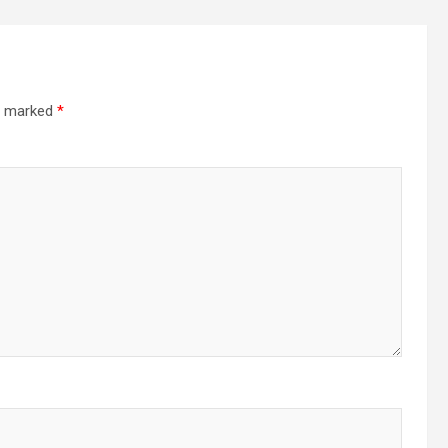
re marked
*