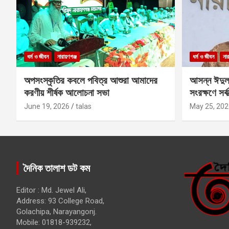
ধর্ম ও জীবন
নারায়ণগঞ্জ
ধর্ম ও জীবন
নার
অপসংস্কৃতির কবলে পবিত্র আশুরা আমাদের
আসন্ন ঈদুল
করণীয় শীর্ষক আলোচনা সভা
সংরক্ষণে সর্ব
কবির
June 19, 2026
talas
May 25, 202
দৈনিক তালাশ ডট কম
Editor : Md. Jewel Ali,
Address: 93 College Road,
Golachipa, Narayangonj.
Mobile: 01818-939232,