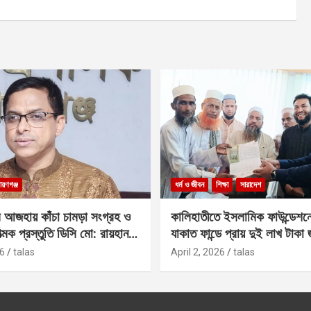
ায়ণগঞ্জ
ধর্ম ও জীবন
শিক্ষা
সারাদেশ
 আজহায় কাঁচা চামড়া সংগ্রহ ও
কালিহাতীতে ইসলামিক ফাউন্ডেশন
াত্মক প্রস্তুতি ডিসি মো: রায়হান
যাকাত ফান্ডে প্রায় দুই লাখ টাকা
6
talas
April 2, 2026
talas