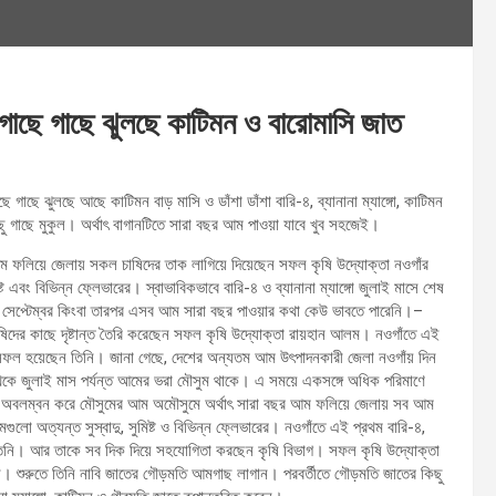
গাছে গাছে ঝুলছে কাটিমন ও বারোমাসি জাত
 গাছে ঝুলছে আছে কাটিমন বাড় মাসি ও ডাঁশা ডাঁশা বারি-৪, ব্যানানা ম্যাঙ্গো, কাটিমন
গাছে মুকুল। অর্থাৎ বাগানটিতে সারা বছর আম পাওয়া যাবে খুব সহজেই।
ম ফলিয়ে জেলায় সকল চাষিদের তাক লাগিয়ে দিয়েছেন সফল কৃষি উদ্যোক্তা নওগাঁর
ং বিভিন্ন ফ্লেভারের। স্বাভাবিকভাবে বারি-৪ ও ব্যানানা ম্যাঙ্গো জুলাই মাসে শেষ
 সেপ্টেম্বর কিংবা তারপর এসব আম সারা বছর পাওয়ার কথা কেউ ভাবতে পারেনি।–
ষিদের কাছে দৃষ্টান্ত তৈরি করেছেন সফল কৃষি উদ্যোক্তা রায়হান আলম। নওগাঁতে এই
করে সফল হয়েছেন তিনি। জানা গেছে, দেশের অন্যতম আম উৎপাদনকারী জেলা নওগাঁয় দিন
েকে জুলাই মাস পর্যন্ত আমের ভরা মৌসুম থাকে। এ সময়ে একসঙ্গে অধিক পরিমাণে
ি অবলম্বন করে মৌসুমের আম অমৌসুমে অর্থাৎ সারা বছর আম ফলিয়ে জেলায় সব আম
ো অত্যন্ত সুস্বাদু, সুমিষ্ট ও বিভিন্ন ফ্লেভারের। নওগাঁতে এই প্রথম বারি-৪,
ন তিনি। আর তাকে সব দিক দিয়ে সহযোগিতা করছেন কৃষি বিভাগ। সফল কৃষি উদ্যোক্তা
। শুরুতে তিনি নাবি জাতের গৌড়মতি আমগাছ লাগান। পরবর্তীতে গৌড়মতি জাতের কিছু