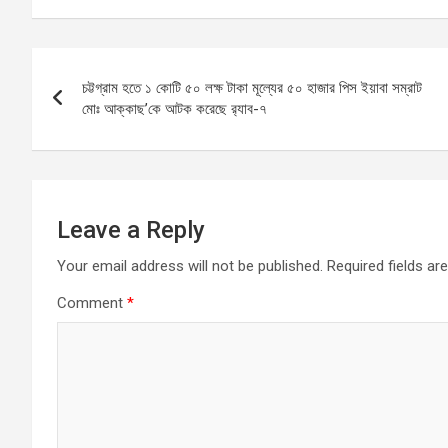
ce
ail
at
se
ar
b
s
n
e
Post
o
A
g
চট্টগ্রাম হতে ১ কোটি ৫০ লক্ষ টাকা মূল্যের ৫০ হাজার পিস ইয়াবা সম্রাট
navigation
o
p
er
মোঃ আক্কাছ’কে আটক করেছে র‌্যাব-৭
k
p
Leave a Reply
Your email address will not be published.
Required fields a
Comment
*