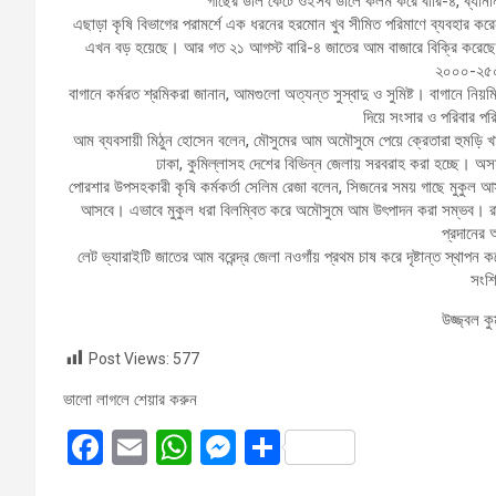
গাছের ডাল কেটে ওইসব ডালে কলম করে বারি-৪, ব্যানান
এছাড়া কৃষি বিভাগের পরামর্শে এক ধরনের হরমোন খুব সীমিত পরিমাণে ব্যবহার কর
এখন বড় হয়েছে। আর গত ২১ আগস্ট বারি-৪ জাতের আম বাজারে বিক্রি করেছে
২০০০-২৫
বাগানে কর্মরত শ্রমিকরা জানান, আমগুলো অত্যন্ত সুস্বাদু ও সুমিষ্ট। বাগানে নি
দিয়ে সংসার ও পরিবার প
আম ব্যবসায়ী মিঠুন হোসেন বলেন, মৌসুমের আম অমৌসুমে পেয়ে ক্রেতারা হুমড়ি
ঢাকা, কুমিল্লাসহ দেশের বিভিন্ন জেলায় সরবরাহ করা হচ্ছে।
পোরশার উপসহকারী কৃষি কর্মকর্তা সেলিম রেজা বলেন, সিজনের সময় গাছে মুকুল 
আসবে। এভাবে মুকুল ধরা বিলম্বিত করে অমৌসুমে আম উৎপাদন করা সম্ভব। রায়হ
প্রদানের
লেট ভ্যারাইটি জাতের আম বরেন্দ্র জেলা নওগাঁয় প্রথম চাষ করে দৃষ্টান্ত স্থ
সংশ্
উজ্জ্বল 
Post Views:
577
ভালো লাগলে শেয়ার করুন
F
E
W
M
S
a
m
h
es
h