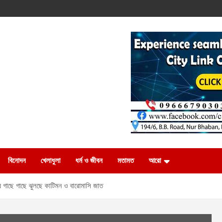
বিনোদন
খেলাধুলা
ধর্ম ও জীবন
মতামত
আরো
 গাছে গাছে ঝুলছে কাটিমন ও বারোমাসি জাত