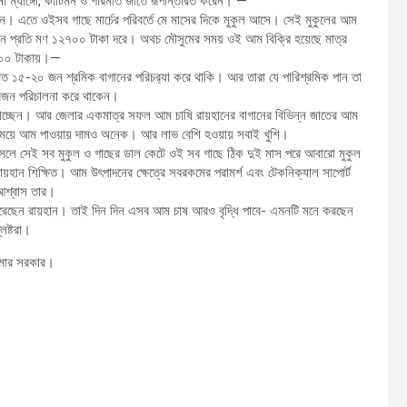
া ম্যাঙ্গো, কাটিমন ও গৗরমতি জাতে রূপান্তরিত করেন। —
েন। এতে ওইসব গাছে মার্চের পরিবর্তে মে মাসের দিকে মুকুল আসে। সেই মুকুলের আম
ন প্রতি মণ ১২৭০০ টাকা দরে। অথচ মৌসুমের সময় ওই আম বিক্রি হয়েছে মাত্র
০০ টাকায়।—
য়মিত ১৫-২০ জন শ্রমিক বাগানের পরিচর‌্যা করে থাকি। আর তারা যে পারিশ্রমিক পান তা
রিজন পরিচালনা করে থাকেন।
 খাচ্ছেন। আর জেলার একমাত্র সফল আম চাষি রায়হানের বাগানের বিভিন্ন জাতের আম
 অসময়ে আম পাওয়ায় দামও অনেক। আর লাভ বেশি হওয়ায় সবাই খুশি।
আসলে সেই সব মুকুল ও গাছের ডাল কেটে ওই সব গাছে ঠিক দুই মাস পরে আবারো মুকুল
ান শিক্ষিত। আম উৎপাদনের ক্ষেত্রে সবরকমের পরামর্শ এবং টেকনিক্যাল সাপোর্ট
 আশ্বাস তার।
াপন করেছেন রায়হান। তাই দিন দিন এসব আম চাষ আরও বৃদ্ধি পাবে- এমনটি মনে করছেন
লিষ্টরা।
কুমার সরকার।