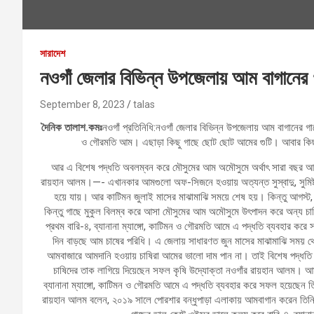
সারাদেশ
নওগাঁ জেলার বিভিন্ন উপজেলায় আম বাগানের 
September 8, 2023
talas
দৈনিক তালাশ.কমঃ
নওগাঁ প্রতিনিধি:নওগাঁ জেলার বিভিন্ন উপজেলায় আম বাগানের গাছে
ও গৌরমতি আম। এছাড়া কিছু গাছে ছোট ছোট আমের গুটি। আবার কিছু 
আর এ বিশেষ পদ্ধতি অবলম্বন করে মৌসুমের আম অমৌসুমে অর্থাৎ সারা বছর আ
রায়হান আলম।—- এখানকার আমগুলো অফ-সিজনে হওয়ায় অত্যন্ত সুস্বাদু, সুমিষ্ট এব
হয়ে যায়। আর কাটিমন জুলাই মাসের মাঝামাঝি সময়ে শেষ হয়। কিন্তু আগস্ট,
কিন্তু গাছে মুকুল বিলম্ব করে আসা মৌসুমের আম অমৌসুমে উৎপাদন করে অন্য চা
প্রথম বারি-৪, ব্যানানা ম্যাঙ্গো, কাটিমন ও গৌরমতি আমে এ পদ্ধতি ব্যবহার 
দিন বাড়ছে আম চাষের পরিধি। এ জেলায় সাধারণত জুন মাসের মাঝামাঝি সময় থ
আমবাজারে আমদানি হওয়ায় চাষিরা আমের ভালো দাম পান না। তাই বিশেষ পদ্ধত
চাষিদের তাক লাগিয়ে দিয়েছেন সফল কৃষি উদ্যোক্তা নওগাঁর রায়হান আলম। আমগুল
ব্যানানা ম্যাঙ্গো, কাটিমন ও গৌরমতি আমে এ পদ্ধতি ব্যবহার করে সফল হয়েছে
রায়হান আলম বলেন, ২০১৯ সালে পোরশার বন্ধুপাড়া এলাকায় আমবাগান করেন তিনি