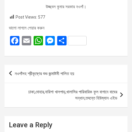
উজ্জ্বল কুমার সরকার নওগাঁ।
Post Views:
577
ভালো লাগলে শেয়ার করুন
F
E
W
M
S
a
m
h
es
h
ce
ail
at
se
ar
b
s
n
e
Post
নওগাঁসহ শ্রীকৃষ্ণের শুভ জন্মাষ্টমী পালিত হয়
o
A
g
navigation
o
p
er
ঢাকা,দোহার,নারিশা খালপাড়,খালাসির পারিবারিক ফুল বাগানে বাঘের
k
p
সন্ধান,তদন্তে হিউম্যান এইড
Leave a Reply