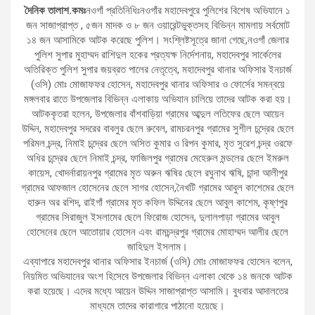
দৈনিক তালাশ.কমঃ
নওগাঁ প্রতিনিধিঃনওগাঁর মহাদেবপুরে পুলিশের বিশেষ অভিযানে ১
জন সাজাপ্রাপ্ত , ৫জন মাদক ও ৮ জন ওয়ারেন্টভুক্তসহ বিভিন্ন মামলায় সর্বমোট
১৪ জন আসামিকে আটক করেছে পুলিশ। সংশ্লিষ্টসূত্রে জানা গেছে,নওগাঁ জেলার
পুলিশ সুপার মুহাম্মদ রাশিদুল হকের প্রত্যক্ষ নির্দেশনায়, মহাদেবপুর সার্কেলের
অতিরিক্ত পুলিশ সুপার জয়ব্রত পালের নেতৃত্বে, মহাদেবপুর থানার অফিসার ইনচার্জ
(ওসি) মোঃ মোজাফফর হোসেন, মহাদেবপুর থানার অফিসার ও ফোর্সের সমন্বয়ে
মঙ্গলবার রাতে উপজেলার বিভিন্ন এলাকায় অভিযান চালিয়ে তাদের আটক করা হয়।
আটককৃতরা হলেন, উপজেলার বাঁশবাড়িয়া গ্রামের আব্দুল লতিফের ছেলে আয়েন
উদ্দিন, মহাদেবপুর সদরের বাবলুর ছেলে রুবেল, রামচরনপুর গ্রামের সুশীল চন্দ্রের ছেলে
পরিমল চন্দ্র, নিমাই চন্দ্রের ছেলে অসিত কুমার ও রিপন কুমার, মৃত সুরেশ চন্দ্র ওরফে
অধির চন্দ্রের ছেলে নিমাই চন্দ্র, ফাজিলপুর গ্রামের মেহেরুল মন্ডলের ছেলে ইমরুল
কায়েস, খোদর্নারায়নপুর গ্রামের মৃত অরুন ঋষির ছেলে রঘুনাথ ঋষি, চান্দা আলীপুর
গ্রামের আফজাল হোসেনের ছেলে সাগর হোসেন,নৈখটি গ্রামের আবুল কাশেমের ছেলে
হারুন অর রশিদ, রাইগাঁ গ্রামের মৃত কফিল উদ্দিনের ছেলে আবুল কাশেম, কৃষ্ণপুর
গ্রামের সিরাজুল ইসলামের ছেলে ফিরোজ হোসেন, দুলালপাড়া গ্রামের আবুল
হোসেনের ছেলে আতোয়ার হোসেন এবং রামচন্দ্রপুর গ্রামের মোহাম্মদ আলীর ছেলে
জাহিদুল ইসলাম।
এব্যাপারে মহাদেবপুর থানার অফিসার ইনচার্জ (ওসি) মোঃ মোজাফফর হোসেন বলেন,
নিয়মিত অভিযানের অংশ হিসেবে উপজেলার বিভিন্ন এলাকা থেকে ১৪ জনকে আটক
করা হয়েছে। এদের মধ্যে আয়েন উদ্দিন সাজাপ্রাপ্ত আসামি। বুধবার আদালতের
মাধ্যমে তাদের কারাগারে পাঠানো হয়েছে।