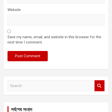
Website
Save my name, email, and website in this browser for the
next time I comment.
S
e
a
r
c
সর্বশেষ সংবাদ
h