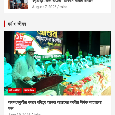
ষড়যন্ত্রে মেতে উঠেছে: আবদুস সালাম আজাদ
August 7, 2026
talas
ধর্ম ও জীবন
ধর্ম ও জীবন
নারায়ণগঞ্জ
অপসংস্কৃতির কবলে পবিত্র আশুরা আমাদের করণীয় শীর্ষক আলোচনা
সভা
June 19, 2026
talas