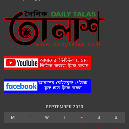
SEPTEMBER 2023
M
T
W
T
F
S
S
1
2
3