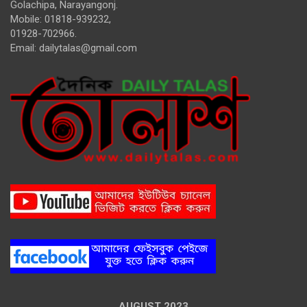
Golachipa, Narayangonj.
Mobile: 01818-939232,
01928-702966.
Email:
dailytalas@gmail.com
AUGUST 2023