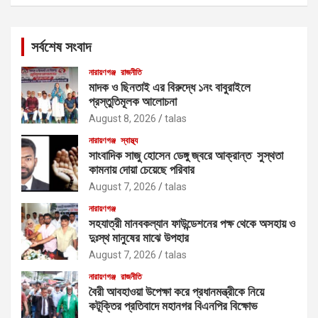
a
r
c
সর্বশেষ সংবাদ
h
নারায়ণগঞ্জ
রাজনীতি
মাদক ও ছিনতাই এর বিরুদ্ধে ১নং বাবুরাইলে
প্রস্তুতিমূলক আলোচনা
August 8, 2026
talas
নারায়ণগঞ্জ
স্বাস্থ্য
সাংবাদিক সাজু হোসেন ডেঙ্গু জ্বরে আক্রান্ত সুস্থতা
কামনায় দোয়া চেয়েছে পরিবার
August 7, 2026
talas
নারায়ণগঞ্জ
সহযাত্রী মানবকল্যান ফাউন্ডেশনের পক্ষ থেকে অসহায় ও
দুঃস্থ মানুষের মাঝে উপহার
August 7, 2026
talas
নারায়ণগঞ্জ
রাজনীতি
বৈরী আবহাওয়া উপেক্ষা করে প্রধানমন্ত্রীকে নিয়ে
কটূক্তির প্রতিবাদে মহানগর বিএনপির বিক্ষোভ