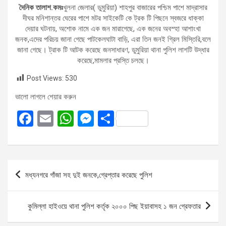
দৈনিক তালাশ.কমঃ
খুলনা জেলার( ডুমুরিয়া) শাহপুর বাজারের পশ্চিম পাশে মাদ্রাসার
দীঘর মনিশান্তর ঘেরের পাশে মটর সাইকেটি কে ট্রক টি পিছনে স্বজরে ধাক্কা
দেয়ার ঘটনায়, অশোক নামে এক জন মারাগেছে, এক জনের অবস্হা আশাংখা
জনক,এদের পরিচয় জানা গেছে পাটকেলঘাটা বাড়ি, এরা তিন জনই গ্রিল মিস্তিরি,বলে
জানা গেছে। ট্রাক টি আটক করেছে জনসাধারণ, ডুমুরিয়া থানা পুলিশ লাশটি উদ্ধার
করেছে,মামলার প্রস্তি চলছে।
Post Views:
530
ভালো লাগলে শেয়ার করুন
F
E
W
M
S
a
m
h
es
h
ce
ail
at
se
ar
b
s
n
e
Post
মধ্যনগরে গাঁজা সহ দুই জনকে,গ্রেপ্তার করেছে পুলিশ
o
A
g
navigation
o
p
er
কুমিল্লা হাইওয়ে থানা পুলিশ কর্তৃক ২০০০ পিছ ইয়াবাসহ ১ জন গ্রেফতার
k
p