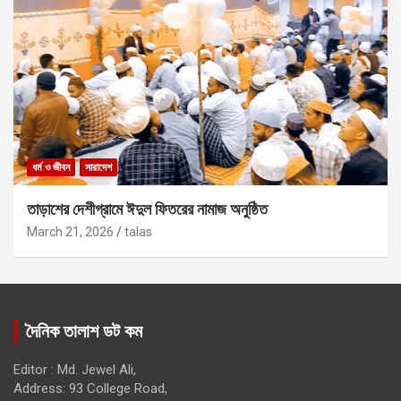
ধর্ম ও জীবন
সারাদেশ
তাড়াশের দেশীগ্রামে ঈদুল ফিতরের নামাজ অনুষ্ঠিত
March 21, 2026
talas
দৈনিক তালাশ ডট কম
Editor : Md. Jewel Ali,
Address: 93 College Road,