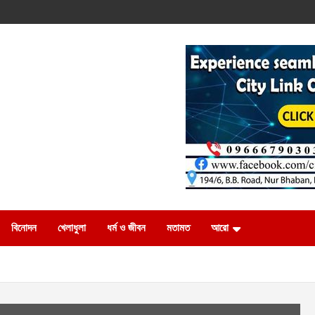
বিনোদন
খেলাধুলা
ধর্ম ও জীবন
মতামত
আরো
১