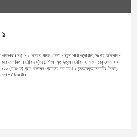
 ১
িশ পরিদর্শক (নিঃ) শেখ মেসবাহ উদ্দিন, জেলা গোয়েন্দা শাখা,পটুয়াখালী, সংগীয় অফিসার ও
করে মোঃ মিজান চৌকিদার(৩৫), পিতা- মৃত ছত্তার চৌকিদার, মাতা- রেনু বেগম, সাং-
ে ৭০০ (সাতশত) গ্রাম গাজাসহ গ্রেফতার করা হয়। গ্রেফতারকৃত আসামীর বিরুদ্ধে
মামলা প্রক্রিয়াধীন।