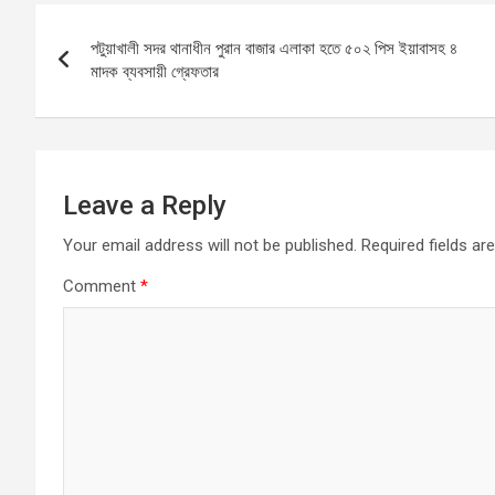
b
s
n
e
Post
o
A
g
পটুয়াখালী সদর থানাধীন পুরান বাজার এলাকা হতে ৫০২ পিস ইয়াবাসহ ৪
navigation
o
p
er
মাদক ব্যবসায়ী গ্রেফতার
k
p
Leave a Reply
Your email address will not be published.
Required fields a
Comment
*