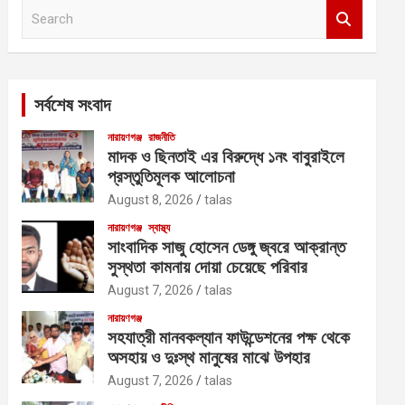
S
e
a
r
c
সর্বশেষ সংবাদ
h
নারায়ণগঞ্জ
রাজনীতি
মাদক ও ছিনতাই এর বিরুদ্ধে ১নং বাবুরাইলে
প্রস্তুতিমূলক আলোচনা
August 8, 2026
talas
নারায়ণগঞ্জ
স্বাস্থ্য
সাংবাদিক সাজু হোসেন ডেঙ্গু জ্বরে আক্রান্ত
সুস্থতা কামনায় দোয়া চেয়েছে পরিবার
August 7, 2026
talas
নারায়ণগঞ্জ
সহযাত্রী মানবকল্যান ফাউন্ডেশনের পক্ষ থেকে
অসহায় ও দুঃস্থ মানুষের মাঝে উপহার
August 7, 2026
talas