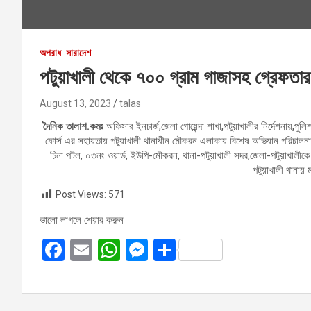
অপরাধ
সারাদেশ
পটুয়াখালী থেকে ৭০০ গ্রাম গাজাসহ গ্রেফতার
August 13, 2023
talas
দৈনিক তালাশ.কমঃ
অফিসার ইনচার্জ,জেলা গোয়েন্দা শাখা,পটুয়াখালীর নির্দেশনায়,পুল
ফোর্স এর সহায়তায় পটুয়াখালী থানাধীন মৌকরন এলাকায় বিশেষ অভিযান পরিচালনা 
চিনা পটল, ০৩নং ওয়ার্ড, ইউপি-মৌকরন, থানা-পটুয়াখালী সদর,জেলা-পটুয়াখালীক
পটুয়াখালী থানায় 
Post Views:
571
ভালো লাগলে শেয়ার করুন
F
E
W
M
S
a
m
h
es
h
ce
ail
at
se
ar