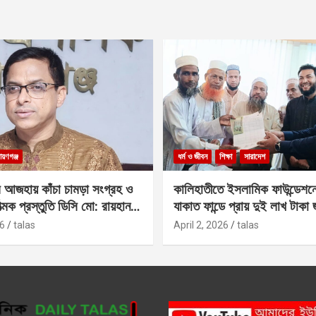
ায়ণগঞ্জ
ধর্ম ও জীবন
শিক্ষা
সারাদেশ
 আজহায় কাঁচা চামড়া সংগ্রহ ও
কালিহাতীতে ইসলামিক ফাউন্ডেশন
াত্মক প্রস্তুতি ডিসি মো: রায়হান
যাকাত ফান্ডে প্রায় দুই লাখ টাকা
6
talas
April 2, 2026
talas