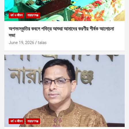
ধর্ম ও জীবন
নারায়ণগঞ্জ
অপসংস্কৃতির কবলে পবিত্র আশুরা আমাদের করণীয় শীর্ষক আলোচনা
সভা
June 19, 2026
talas
ধর্ম ও জীবন
নারায়ণগঞ্জ