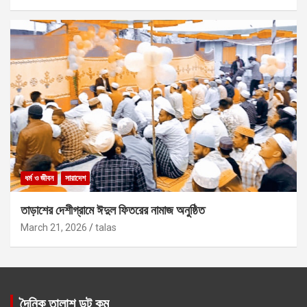
ধর্ম ও জীবন
সারাদেশ
তাড়াশের দেশীগ্রামে ঈদুল ফিতরের নামাজ অনুষ্ঠিত
March 21, 2026
talas
দৈনিক তালাশ ডট কম