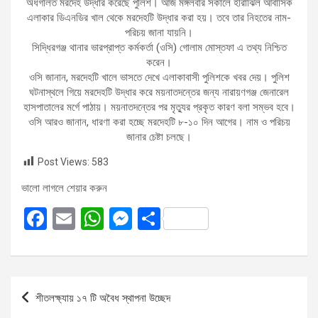
অর্ধগলিত মরদেহ উদ্ধার করেছে পুলিশ। আজ মঙ্গলবার সকালে হীরাঝিল আবাসিক
এলাকার ডিএনডির খাল থেকে মরদেহটি উদ্ধার করা হয়। তবে তার নিহতের নাম-
পরিচয় জানা যায়নি।
সিদ্ধিরগঞ্জ থানার ভারপ্রাপ্ত কর্মকর্তা (ওসি) গোলাম মোস্তফা এ তথ্য নিশ্চিত
করেন।
ওসি জানান, মরদেহটি খালে ভাসতে দেখে এলাকাবাসী পুলিশকে খবর দেয়। পুলিশ
ঘটনাস্থলে গিয়ে মরদেহটি উদ্ধার করে ময়নাতদন্তের জন্য নারায়ণগঞ্জ জেনারেল
হাসপাতালের মর্গে পাঠায়। ময়নাতদন্তের পর মৃত্যুর প্রকৃত কারণ বলা সম্ভব হবে।
ওসি আরও জানান, ধারণা করা হচ্ছে মরদেহটি ৮-১০ দিন আগের। নাম ও পরিচয়
জানার চেষ্টা চলছে।
Post Views:
583
ভালো লাগলে শেয়ার করুন
F
E
W
M
S
a
m
h
es
h
ce
ail
at
se
ar
b
s
n
e
Post
শীতলক্ষ্যায় ১৭ টি অবৈধ স্থাপনা উচ্ছেদ
o
A
g
navigation