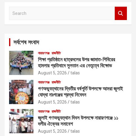
S
e
a
r
c
সর্বশেষ সংবাদ
h
নারায়ণগঞ্জ
রাজনীতি
শিক্ষা প্রতিষ্ঠানে ছাত্রদলের উপর জামাত-শিবিরের
হামলার প্রতিবাদে সুলতান এর নেতৃত্বে বিক্ষোভ
August 5, 2026
talas
নারায়ণগঞ্জ
রাজনীতি
গণঅভ্যুত্থানের দ্বিতীয় বর্ষপূর্তি উপলক্ষে আমরা জুলাই
যোদ্ধা নাঃগঞ্জের শ্রদ্ধা নিবেদন
August 5, 2026
talas
নারায়ণগঞ্জ
রাজনীতি
জুলাই গণঅভ্যুত্থান দিবস উপলক্ষে নারায়ণগঞ্জে ১১
দলীয় ঐক্যের সমাবেশ
August 5, 2026
talas