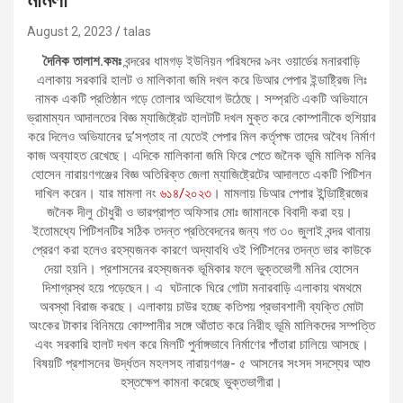
August 2, 2023
talas
দৈনিক তালাশ.কমঃ
বন্দরের ধামগড় ইউনিয়ন পরিষদের ৯নং ওয়ার্ডের মনারবাড়ি
এলাকায় সরকারি হালট ও মালিকানা জমি দখল করে ডিআর পেপার ইন্ডাষ্ট্রিজ লিঃ
নামক একটি প্রতিষ্ঠান গড়ে তোলার অভিযোগ উঠেছে। সম্প্রতি একটি অভিযানে
ভ্রামাম্যন আদালতের বিজ্ঞ ম্যাজিষ্ট্রেট হালটটি দখল মুক্ত করে কোম্পানীকে হুশিয়ার
করে দিলেও অভিযানের দু’সপ্তাহ না যেতেই পেপার মিল কর্তৃপক্ষ তাদের অবৈধ নির্মাণ
কাজ অব্যাহত রেখেছে। এদিকে মালিকানা জমি ফিরে পেতে জনৈক ভূমি মালিক মনির
হোসেন নারায়ণগঞ্জের বিজ্ঞ অতিরিক্ত জেলা ম্যাজিষ্ট্রেটের আদালতে একটি পিটিশন
দাখিল করেন। যার মামলা নং
৬১৪/২০২৩
। মামলায় ডিআর পেপার ইন্ডিাষ্ট্রিজের
জনৈক দীলু চৌধুরী ও ভারপ্রাপ্ত অফিসার মোঃ জামানকে বিবাদী করা হয়।
ইতোমধ্যে পিটিশনটির সঠিক তদন্ত প্রতিবেদনের জন্য গত ৩০ জুলাই বন্দর থানায়
প্রেরণ করা হলেও রহস্যজনক কারণে অদ্যাবধি ওই পিটিশনের তদন্ত ভার কাউকে
দেয়া হয়নি। প্রশাসনের রহস্যজনক ভূমিকার ফলে ভুক্তভোগী মনির হোসেন
দিশাগ্রস্থ হয়ে পড়েছেন। এ ঘটনাকে ঘিরে গোটা মনারবাড়ি এলাকায় থমথমে
অবস্থা বিরাজ করছে। এলাকায় চাউর হচ্ছে কতিপয় প্রভাবশালী ব্যক্তি মোটা
অংকের টাকার বিনিময়ে কোম্পানীর সঙ্গে আঁতাত করে নিরীহ ভূমি মালিকদের সম্পত্তি
এবং সরকারি হালট দখল করে মিলটি পুর্নাঙ্গভাবে নির্মাণের পাঁতারা চালিয়ে আসছে।
বিষয়টি প্রশাসনের উর্দ্ধতন মহলসহ নারায়ণগঞ্জ- ৫ আসনের সংসদ সদস্যের আশু
হস্তক্ষেপ কামনা করেছে ভুক্তভাগীরা।