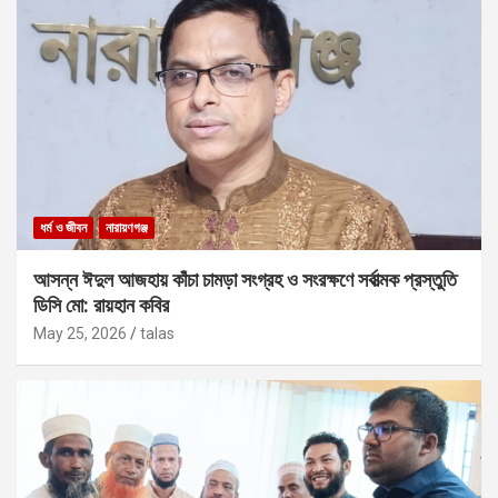
ধর্ম ও জীবন
নারায়ণগঞ্জ
আসন্ন ঈদুল আজহায় কাঁচা চামড়া সংগ্রহ ও সংরক্ষণে সর্বাত্মক প্রস্তুতি
ডিসি মো: রায়হান কবির
May 25, 2026
talas