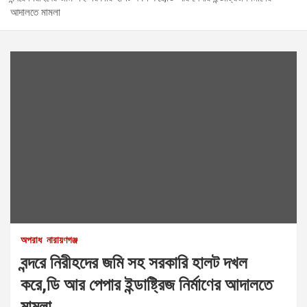
আদালতে মামলা
অপরাধ
নারায়ণগঞ্জ
বন্দরে নিরীহদের জমি সহ সরকারি হালট দখল
করে,ডি আর পেপার ইন্ডাষ্ট্রিজ নির্মাণের আদালতে
মামলা