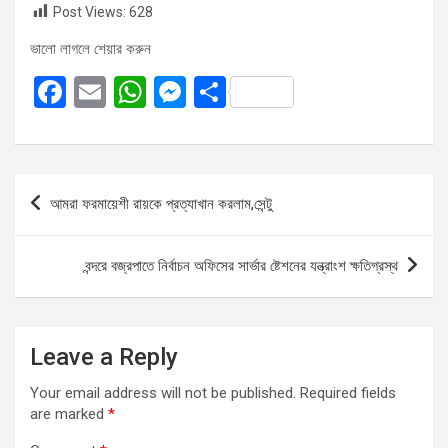
Post Views:
628
ভালো লাগলে শেয়ার করুন
F
E
W
M
S
a
m
h
es
h
ce
ail
at
se
ar
b
s
n
e
Post
আমরা ফরমায়েশী রায়কে প্রত্যাখান করলাম,সেন্টু
o
A
g
navigation
o
p
er
বন্দরে বজ্রপাতে নির্বাচন অফিসের সার্ভার ষ্টেশনের যন্ত্রাংশ ক্ষতিগ্রস্থ
k
p
Leave a Reply
Your email address will not be published.
Required fields
are marked
*