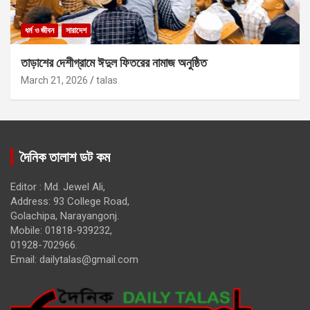
ধর্ম ও জীবন
সারাদেশ
তাড়াশের দেশীগ্রামে ঈদুল ফিতরের নামাজ অনুষ্ঠিত
March 21, 2026
talas
দৈনিক তালাশ ডট কম
Editor : Md. Jewel Ali,
Address: 93 College Road,
Golachipa, Narayangonj.
Mobile: 01818-939232,
01928-702966.
Email:
dailytalas@gmail.com