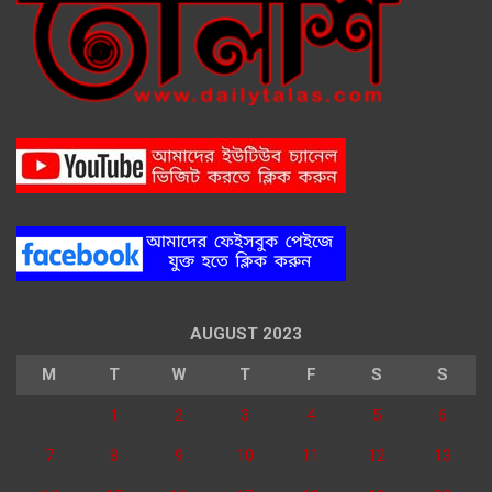
AUGUST 2023
M
T
W
T
F
S
S
1
2
3
4
5
6
7
8
9
10
11
12
13