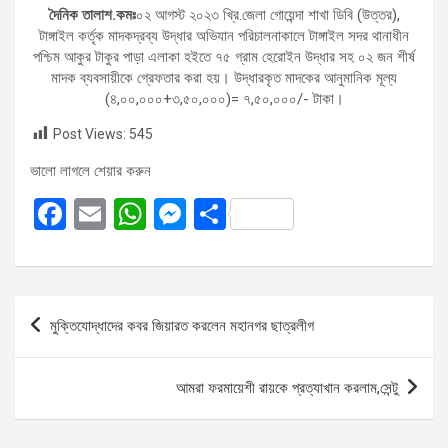
দৈনিক তালাশ.কমঃ
০২ আগস্ট ২০২৩ খ্রি.জেলা গোয়েন্দা শাখা ডিবি (উত্তর),
টাঙ্গাইল কর্তৃক মাদকদ্রব্য উদ্ধার অভিযান পরিচালনাকালে টাঙ্গাইল সদর থানাধীন
পশ্চিম আকুর টাকুর পাড়া এলাকা হইতে ৭৫ গ্রাম হেরোইন উদ্ধার সহ ০২ জন শীর্ষ
মাদক ব্যবসায়ীকে গ্রেফতার করা হয়। উদ্ধারকৃত মাদকের আনুমানিক মূল্য
(৪,০০,০০০+৩,৫০,০০০)= ৭,৫০,০০০/- টাকা।
Post Views:
545
ভালো লাগলে শেয়ার করুন
F
E
W
M
S
a
m
h
es
h
ce
ail
at
se
ar
b
s
n
e
Post
মুক্তিযোদ্ধাদের কবর জিয়ারত করলেন মহানগর ছাত্রলীগ
o
A
g
navigation
o
p
er
আমরা ফরমায়েশী রায়কে প্রত্যাখান করলাম,সেন্টু
k
p