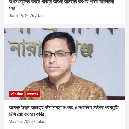
অপসংস্কৃতির কবলে পবিত্র আশুরা আমাদের করণীয় শীর্ষক আলোচনা
সভা
June 19, 2026
talas
ধর্ম ও জীবন
নারায়ণগঞ্জ
আসন্ন ঈদুল আজহায় কাঁচা চামড়া সংগ্রহ ও সংরক্ষণে সর্বাত্মক প্রস্তুতি
ডিসি মো: রায়হান কবির
May 25, 2026
talas