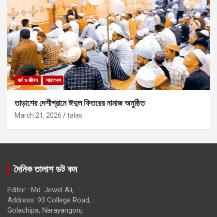
ধর্ম ও জীবন
সারাদেশ
তাড়াশের দেশীগ্রামে ঈদুল ফিতরের নামাজ অনুষ্ঠিত
March 21, 2026
talas
দৈনিক তালাশ ডট কম
Editor : Md. Jewel Ali,
Address: 93 College Road,
Golachipa, Narayangonj.