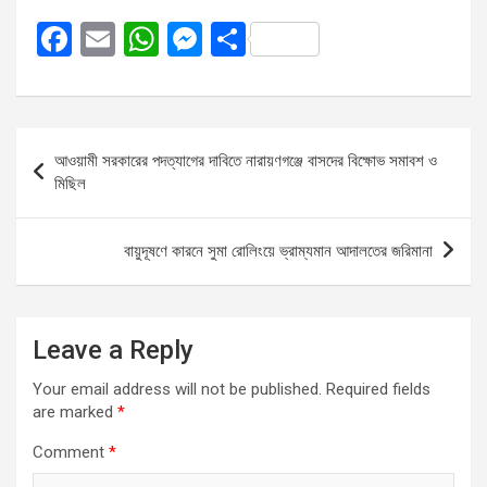
F
E
W
M
S
a
m
h
es
h
ce
ail
at
se
ar
b
s
n
e
Post
আওয়ামী সরকারের পদত্যাগের দাবিতে নারায়ণগঞ্জে বাসদের বিক্ষোভ সমাবশ ও
o
A
g
navigation
মিছিল
o
p
er
k
p
বায়ুদূষণে কারনে সুমা রোলিংয়ে ভ্রাম্যমান আদালতের জরিমানা
Leave a Reply
Your email address will not be published.
Required fields
are marked
*
Comment
*