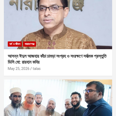
ধর্ম ও জীবন
নারায়ণগঞ্জ
আসন্ন ঈদুল আজহায় কাঁচা চামড়া সংগ্রহ ও সংরক্ষণে সর্বাত্মক প্রস্তুতি
ডিসি মো: রায়হান কবির
May 25, 2026
talas