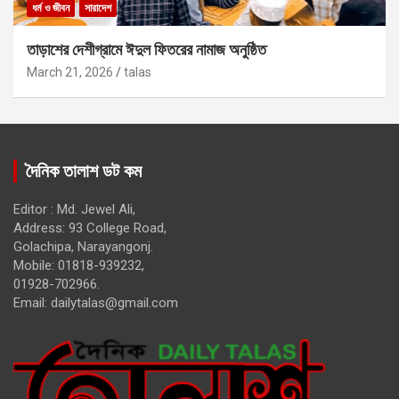
ধর্ম ও জীবন
সারাদেশ
তাড়াশের দেশীগ্রামে ঈদুল ফিতরের নামাজ অনুষ্ঠিত
March 21, 2026
talas
দৈনিক তালাশ ডট কম
Editor : Md. Jewel Ali,
Address: 93 College Road,
Golachipa, Narayangonj.
Mobile: 01818-939232,
01928-702966.
Email:
dailytalas@gmail.com