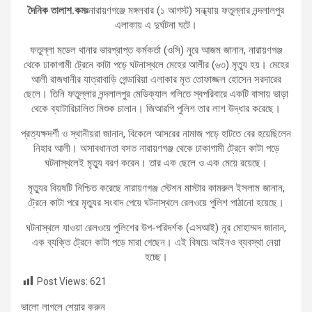
দৈনিক তালাশ.কমঃ
নারায়ণগঞ্জে মঙ্গলবার (১ আগস্ট) সন্ধ্যায় ফতুল্লার নন্দলালপুর
এলাকায় এ দুর্ঘটনা ঘটে।
ফতুল্লা মডেল থানার ভারপ্রাপ্ত কর্মকর্তা (ওসি) নুরে আজম জানান, নারায়ণগঞ্জ
থেকে ঢাকাগামী ট্রেনে কাটা পড়ে ঘটনাস্থলে মেহের আলীর (৬৩) মৃত্যু হয়। মেহের
আলী রাজধানীর যাত্রাবাড়ি গেন্ডারিয়া এলাকার মৃত তোফাজ্জল হোসেন সরদারের
ছেলে। তিনি ফতুল্লার নন্দলালপুর মেডিক্যাল গলিতে স্বপরিবারে একটি বাসায় ভাড়া
থেকে ব্যাটারিচালিত মিশুক চালান। জিআরপি পুলিশ তার লাশ উদ্ধার করেছে।
প্রত্যক্ষদর্শী ও স্থানীয়রা জানান, বিকেলে আসরের নামাজ পড়ে হাটতে বের হয়েছিলেন
নিহার আলী। অসাবধানতা বসত নারায়ণগঞ্জ থেকে ঢাকাগামী ট্রেনে কাটা পড়ে
ঘটনাস্থলেই মৃত্যু বরণ করেন। তার এক ছেলে ও এক মেয়ে রয়েছে।
মৃত্যুর বিয়ষটি নিশ্চিত করেছে নারায়ণগঞ্জ স্টেশন মাস্টার কামরুল ইসলাম জানান,
ট্রেনে কাটা পরে মৃত্যুর সংবাদ পেয়ে ঘটনাস্থলে রেলওয়ে পুলিশ পাঠানো হয়েছে।
ঘটনাস্থলে যাওয়া রেলওয়ে পুলিশের উপ-পরিদর্শক (এসআই) নূর মোহাম্মদ জানান,
এক ব্যক্তি ট্রেনে কাটা পড়ে মারা গেছেন। এই বিষয়ে আইনও ব্যবস্থা নেয়া
হচ্ছে।
Post Views:
621
ভালো লাগলে শেয়ার করুন