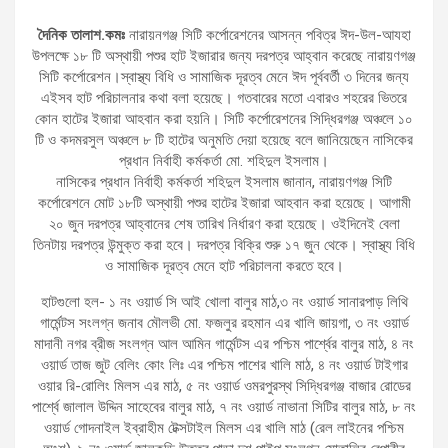
দৈনিক তালাশ.কমঃ
নারায়নগঞ্জ সিটি কর্পোরেশনের আসন্ন পবিত্র ঈদ-উল-আযহা
উপলক্ষে ১৮ টি অস্থায়ী পশুর হাট ইজারার জন্য দরপত্র আহ্বান করেছে নারায়ণগঞ্জ
সিটি কর্পোরেশন।স্বাস্থ্য বিধি ও সামাজিক দূরত্ব মেনে ঈদ পূর্ববর্তী ৩ দিনের জন্য
এইসব হাট পরিচালনার কথা বলা হয়েছে। গতবারের মতো এবারও শহরের ভিতরে
কোন হাটের ইজারা আহবান করা হয়নি। সিটি কর্পোরেশনের সিদ্ধিরগঞ্জ অঞ্চলে ১০
টি ও কদমরসুল অঞ্চলে ৮ টি হাটের অনুমতি দেয়া হয়েছে বলে জানিয়েছেন নাসিকের
প্রধান নির্বাহী কর্মকর্তা মো. শহিদুল ইসলাম।
নাসিকের প্রধান নির্বাহী কর্মকর্তা শহিদুল ইসলাম জানান, নারায়ণগঞ্জ সিটি
কর্পোরেশনে মোট ১৮টি অস্থায়ী পশুর হাটের ইজারা আহবান করা হয়েছে। আগামী
২০ জুন দরপত্র আহ্বানের শেষ তারিখ নির্ধারণ করা হয়েছে। ওইদিনেই বেলা
তিনটায় দরপত্র উন্মুক্ত করা হবে। দরপত্র বিক্রি শুরু ১৭ জুন থেকে। স্বাস্থ্য বিধি
ও সামাজিক দূরত্ব মেনে হাট পরিচালনা করতে হবে।
হাটগুলো হল- ১ নং ওয়ার্ড সি আই খোলা বালুর মাঠ,৩ নং ওয়ার্ড সানারপাড় লিথি
গার্মেন্টস সংলগ্ন জনাব মৌলভী মো. ফজলুর রহমান এর খালি জায়গা, ৩ নং ওয়ার্ড
মাদানী নগর ব্রীজ সংলগ্ন আল আমিন গার্মেন্টস এর পশ্চিম পার্শ্বের বালুর মাঠ, ৪ নং
ওয়ার্ড তাজ জুট বেলিং কোং লিঃ এর পশ্চিম পাশের খালি মাঠ, ৪ নং ওয়ার্ড টাইগার
ওয়ার রি-রোলিং মিলস এর মাঠ, ৫ নং ওয়ার্ড ওমরপুরস্থ সিদ্ধিরগঞ্জ বাজার রোডের
পার্শ্বে জালাল উদ্দিন সাহেবের বালুর মাঠ, ৭ নং ওয়ার্ড নাভানা সিটির বালুর মাঠ, ৮ নং
ওয়ার্ড গোদনাইল ইব্রাহীম টেক্সটাইল মিলস এর খালি মাঠ (রেল লাইনের পশ্চিম