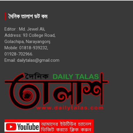
দৈনিক তালাশ ডট কম
Editor : Md. Jewel Ali,
Address: 93 College Road,
Golachipa, Narayangonj.
Mobile: 01818-939232,
01928-702966.
Email:
dailytalas@gmail.com