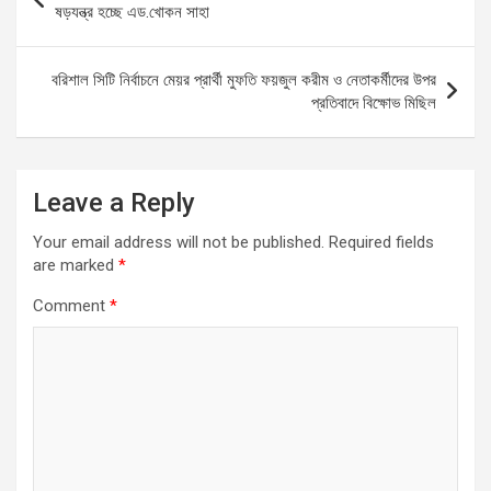
o
A
g
navigation
ষড়যন্ত্র হচ্ছে এড.খোকন সাহা
o
p
er
k
p
বরিশাল সিটি নির্বাচনে মেয়র প্রার্থী মুফতি ফয়জুল করীম ও নেতাকর্মীদের উপর
প্রতিবাদে বিক্ষোভ মিছিল
Leave a Reply
Your email address will not be published.
Required fields
are marked
*
Comment
*