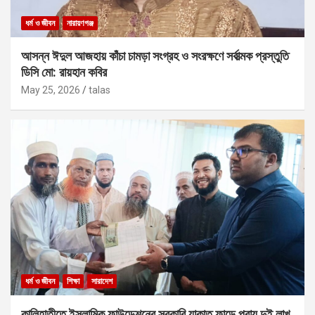
ধর্ম ও জীবন
নারায়ণগঞ্জ
আসন্ন ঈদুল আজহায় কাঁচা চামড়া সংগ্রহ ও সংরক্ষণে সর্বাত্মক প্রস্তুতি
ডিসি মো: রায়হান কবির
May 25, 2026
talas
ধর্ম ও জীবন
শিক্ষা
সারাদেশ
কালিহাতীতে ইসলামিক ফাউন্ডেশনের সরকারি যাকাত ফান্ডে প্রায় দুই লাখ