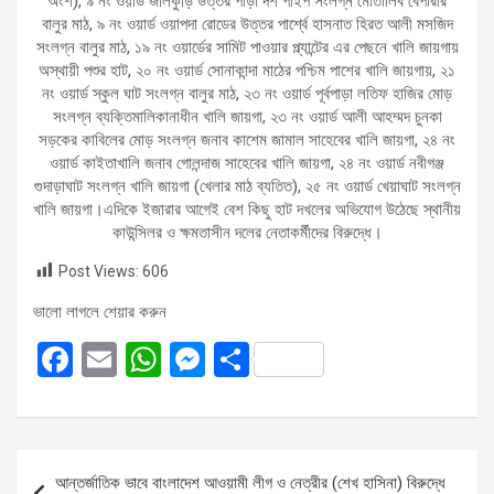
অংশ), ৯ নং ওয়ার্ড জালকুড়ি উত্তর পাড়া দশ পাইপ সংলগ্ন মোতালিব বেপারীর
বালুর মাঠ, ৯ নং ওয়ার্ড ওয়াপদা রোডের উত্তর পার্শ্বে হাসনাত হিরত আলী মসজিদ
সংলগ্ন বালুর মাঠ, ১৯ নং ওয়ার্ডের সামিট পাওয়ার প্ল্যান্টের এর পেছনে খালি জায়গায়
অস্থায়ী পশুর হাট, ২০ নং ওয়ার্ড সোনাকান্দা মাঠের পশ্চিম পাশের খালি জায়গায়, ২১
নং ওয়ার্ড স্কুল ঘাট সংলগ্ন বালুর মাঠ, ২৩ নং ওয়ার্ড পূর্বপাড়া লতিফ হাজির মোড়
সংলগ্ন ব্যক্তিমালিকানাধীন খালি জায়গা, ২৩ নং ওয়ার্ড আলী আহম্মদ চুনকা
সড়কের কাবিলের মোড় সংলগ্ন জনাব কাশেম জামাল সাহেবের খালি জায়গা, ২৪ নং
ওয়ার্ড কাইতাখালি জনাব গোলন্দাজ সাহেবের খালি জায়গা, ২৪ নং ওয়ার্ড নবীগঞ্জ
গুদাড়াঘাট সংলগ্ন খালি জায়গা (খেলার মাঠ ব্যতিত), ২৫ নং ওয়ার্ড খেয়াঘাট সংলগ্ন
খালি জায়গা।এদিকে ইজারার আগেই বেশ কিছু হাট দখলের অভিযোগ উঠেছে স্থানীয়
কাউন্সিলর ও ক্ষমতাসীন দলের নেতাকর্মীদের বিরুদ্ধে।
Post Views:
606
ভালো লাগলে শেয়ার করুন
F
E
W
M
S
a
m
h
es
h
ce
ail
at
se
ar
b
s
n
e
Post
আন্তর্জাতিক ভাবে বাংলাদেশ আওয়ামী লীগ ও নেত্রীর (শেখ হাসিনা) বিরুদ্ধে