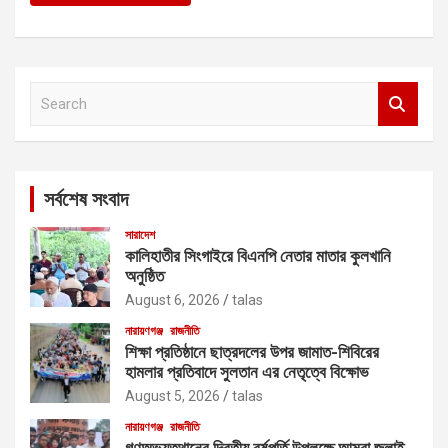
S
e
a
r
c
সর্বশেষ সংবাদ
h
সারাদেশ
কালিহাতীর সিংগাইরে বিএনপি নেতার মাতার কুলখানি
অনুষ্ঠিত
August 6, 2026
talas
নারায়ণগঞ্জ
রাজনীতি
শিক্ষা প্রতিষ্ঠানে ছাত্রদলের উপর জামাত-শিবিরের
হামলার প্রতিবাদে সুলতান এর নেতৃত্বে বিক্ষোভ
August 5, 2026
talas
নারায়ণগঞ্জ
রাজনীতি
গণঅভ্যুত্থানের দ্বিতীয় বর্ষপূর্তি উপলক্ষে আমরা জুলাই