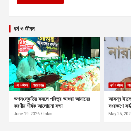
ধর্ম ও জীবন
ধর্ম ও জীবন
নারায়ণগঞ্জ
ধর্ম ও জীবন
নার
অপসংস্কৃতির কবলে পবিত্র আশুরা আমাদের
আসন্ন ঈদুল
করণীয় শীর্ষক আলোচনা সভা
সংরক্ষণে সর্ব
কবির
June 19, 2026
talas
May 25, 202