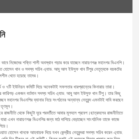
নি
ভাবে নিজেদের শক্তি শালী অবস্থান গড়ার করে যাচ্ছেন নারায়ণগঞ্জ মহানগর বিএনপি।
ত হোসেন খান ও সদস্য সচিব এ্যাড. আবু আল ইউসুফ খান টিপুর নেতৃত্বকে বয়কটের
িমশীম খেতে হয়েছে তাদের।
ড ও ৭টি ইউনিয়ন কমিটি দিয়ে অনেকটাই সফলতার ধারপ্রান্তের কিনারায় তারা।
ের কারিগড় একজন বর্তমান সদস্য সচিব এ্যাড. আবু আল ইউসুফ খান টিপু। তার কিছু
ন মহানগর বিএনপির ব্যানার নিয়ে সংগঠনের অন্যান্য নেতৃবৃন্দ এমনটাই দাবি করছেন
 তৃণমূল।
 রাজনীতি থেকে কিছুটা দূরে পরবর্তীতে আবার মূলদলে প্রবেশ।ছাত্রদলের রাজনীতিতে
ারা এখন নারায়ণগঞ্জ বিএনপির জন্য মাঠ দাপিয়ে বেড়াচ্ছেন সাংগঠনিক তাকে কাজে
গিয়ে।
য়াত হোসেন খানকে আহবায়ক দিয়ে যখন কেন্দ্রীয় নেতৃবৃন্দরা সদস্য সচিব করেন এ্যাড.
েশি দিন টিকবে না এই কমিটি। কিন্তু সবাই এই তথ্যকে মিথ্যে প্রমান করে দিয়ে