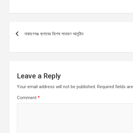
a
m
h
es
h
ce
ail
at
se
ar
b
s
n
e
Post
o
A
g
নারায়ণগঞ্জ ক্লাবের বিশেষ সাধারণ আনুঠিত
navigation
o
p
er
k
p
Leave a Reply
Your email address will not be published.
Required fields a
Comment
*