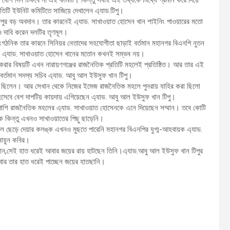
তিটি ইউনিট কমিটিতে সাজিয়ে দেখালেন এ্যাড.টিপু।
িপুর বড় অবদান। তার কারনেই এ্যাড. সাখাওয়াত হোসেন খান শাইনিং পাওয়ারের মতো
ও দাবি করেন দলটির তৃণমূল।
গঠনিক তার কারনে সিনিয়র নেতাদের সহযোগীতা ছাড়াই বর্তমান মহানগর বিএনপি নুতন
টা এ্যাড. সাখাওয়াত হোসেন খানের মতোন কখনই সম্ভব নয়।
রার বিষয়টি এখন নারায়ণগঞ্জের রাজনৈতিক প্রতিটি মহলেই প্রতিষ্ঠিত। আর তার এই
 বর্তমান সদস্য সচিব এ্যাড. আবু আল ইউসুফ খান টিপু।
ে ছিলেন। আর সেখান থেকে নিজের ইমেজ রাজনৈতিক মহলে পুনরায় যাহির করা ছিলো
সেবে বেশ দাপটিয় কায়দায় এগিয়েছেন এ্যাড. আবু আল ইউসুফ খান টিপু।
াপাশি রাজনৈতিক মহলের এ্যাড. সাখাওয়াত হোসেনকে এনে দিয়েছেন সম্মান। তবে কোটি
্ক কিন্তু এখনও সাখাওয়াতের পিছু ছাড়েনি।
নেল ছেড়ে দেয়ার কলঙ্ক এখনও মুছতে পারেনি মহানগর বিএনপির যুগ্ম-আহবায়ক এ্যাড.
মায়ুন কবির।
খান,সেই হাত ধরেই আবার জয়ের রায় হাটছেন তিনি।এ্যাড.আবু আল ইউসুফ খান টিপুর
ার তার হাত ধরেই পাচ্ছেন জয়ের হাতছানি।