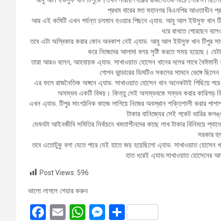
প্রথম বারের মত মহানগর বিএনপির আওতাধীন প্র
আর এই কমিটি এখন পর্যন্ত চলমান হওয়ার পিছনে এ্যাড. আবু আল ইউসুফ খান ট
ধরে রাখতে পেরেছেন বলে
তবে এটা অস্বিকার করার কোন অবকাশ নেই এ্যাড. আবু আল ইউসুফ খান টিপুর সাং
করে নিজেদের আলাদা বলয় সৃষ্টি করতে সময় হয়েছে। যে
তারা আরও বলেন, আহবায়ক এ্যাড. সাখাওয়াত হোসেন খানের দলের সাথে বৈঈমানী ক
গোপন ভান্ডারের ডিমটিও সকলের সামনে ভেঙ্গে ছিলেন
এর ফলে রাজনৈতিক অঙ্গনে এ্যাড. সাখাওয়াত হোসেন খান অনেকটাই পিছিয়ে পর
অসম্ভব একটি বিষয়। কিন্তু সেই অসম্ভবকে সম্ভব করার কারিগড় হি
এখন এ্যাড. টিপুর সাংগঠনিক কাজে লাগিয়ে নিজের অবস্থান শক্তিশালী করার পাশ
টাকার বানিজ্যের সেই পকেট ভারির কলঙ
যেমনটা আইনজীবি সমিতির নির্বাচনে খমতাশীনদের কাছে লাখ টাকার বিনিময়ে প্যা
সরকার হু
তবে এতোটুকু বলা যেতে পারে যেই হাতে জয় হয়েছিলো এ্যাড. সাখাওয়াত হোসেন 
হাত ধরেই এ্যাড.সাখাওয়াত হোসেনের আব
Post Views:
596
ভালো লাগলে শেয়ার করুন
F
E
W
M
S