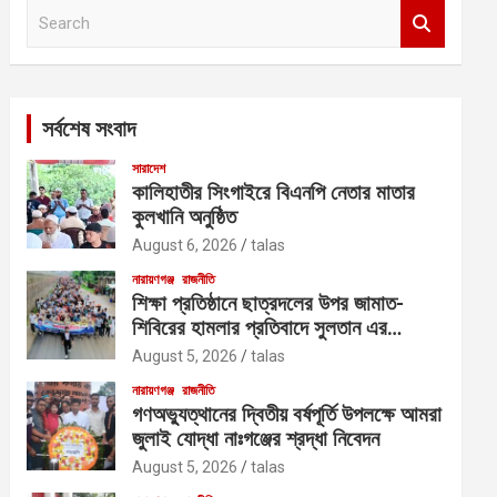
S
e
a
r
c
সর্বশেষ সংবাদ
h
সারাদেশ
কালিহাতীর সিংগাইরে বিএনপি নেতার মাতার
কুলখানি অনুষ্ঠিত
August 6, 2026
talas
নারায়ণগঞ্জ
রাজনীতি
শিক্ষা প্রতিষ্ঠানে ছাত্রদলের উপর জামাত-
শিবিরের হামলার প্রতিবাদে সুলতান এর
নেতৃত্বে বিক্ষোভ
August 5, 2026
talas
নারায়ণগঞ্জ
রাজনীতি
গণঅভ্যুত্থানের দ্বিতীয় বর্ষপূর্তি উপলক্ষে আমরা
জুলাই যোদ্ধা নাঃগঞ্জের শ্রদ্ধা নিবেদন
August 5, 2026
talas