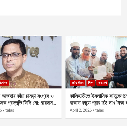
ায়ণগঞ্জ
ধর্ম ও জীবন
শিক্ষা
সারাদেশ
 আজহায় কাঁচা চামড়া সংগ্রহ ও
কালিহাতীতে ইসলামিক ফাউন্ডেশন
াত্মক প্রস্তুতি ডিসি মো: রায়হান
যাকাত ফান্ডে প্রায় দুই লাখ টাকা
6
talas
April 2, 2026
talas