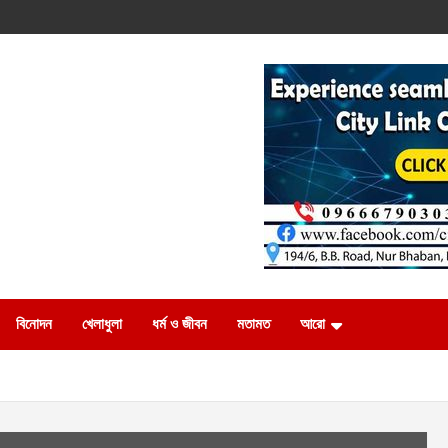
বিনোদন
খেলাধুলা
ধর্ম ও জীবন
মতামত
আরো