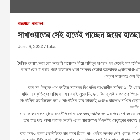
রাজনীতি
সারাদেশ
সাখাওয়াতের সেই হাতেই পাচ্ছেন জয়ের হাতছা
June 9, 2023
talas
দৈনিক তালাশ.কমে:বেশ আয়েশি মনোভাব নিয়ে দায়িত্ব পাওয়ার পর থেকেই সাংগঠনিক 
কমিটি ঘোষণা করার পরই কমিটিতে থাকা সিনিয়র নেতারা আহবায়ক এ্যাড.সাখাওয়া
ধাক্কা সামলাতে বেশ হ
তবে সব কিছুকে পাশ কাটিয়ে মহানগর বিএনপির আওতাধীন নাসিক ১৭টি ওয়ার্
যদিও এর কৃতিত্বর দাবিদার এখন সবাই লুফে নিচ্ছেন, কিন্তু এই সফলতার পিছন
সাংগঠনিক ম্যাজিকেল মত ও সাংগঠনিক তার কারনেই এখনও রাজপথে দাপিয়ে বেড়াচ্ছে
দলটির
তারা আরও বলেন,ছাত্র রাজনীতি থেকে শুরু করে,শ্রমিক দল এর পরে বেশ কয়েক বছর
তার হাত ধরে আসা অনেক নেতাই এখন নারায়ণগঞ্জ বিএনপির নেতৃত্বের কাতারে।য
লা
তারা আরও বলেন,রাজনীতিতে যার সাথে ছিলো সাপ বেজির সর্ম্পক সেই এ্যাড. সাখাও
আবু আল ইউসুফ খান টিপুকে।তখন নারায়ণগঞ্জের রাজনৈতিক মাঠে শোরগল ছিলো ব