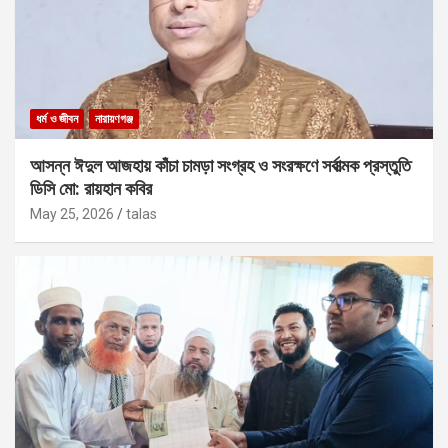
ধর্ম ও জীবন
নারায়ণগঞ্জ
আসন্ন ঈদুল আজহায় কাঁচা চামড়া সংগ্রহ ও সংরক্ষণে সর্বাত্মক প্রস্তুতি
ডিসি মো: রায়হান কবির
May 25, 2026
talas