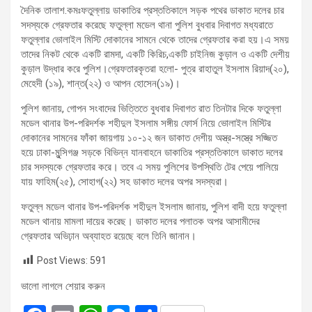
দৈনিক তালাশ.কমঃফতুল্লায় ডাকাতির প্রস্ততিকালে সড়ক পথের ডাকাত দলের চার
সদস্যকে গ্রেফতার করেছে ফতুল্লা মডেল থানা পুলিশ বুধবার দিবাগত মধ্যরাতে
ফতুল্লার ভোলাইল মিস্টি দোকানের সামনে থেকে তাদের গ্রেফতার করা হয়।এ সময়
তাদের নিকট থেকে একটি রামদা, একটি কিরিচ,একটি চাইনিজ কুড়াল ও একটি দেশীয়
কুড়াল উদ্ধার করে পুলিশ।গ্রেফতারকৃতরা হলো- পুত্র রাহাতুল ইসলাম রিয়াদ(২০),
মেহেদী (১৯), শান্ত(২২) ও আপন হোসেন(১৯)।
পুলিশ জানায়, গোপন সংবাদের ভিত্তিতে বুধবার দিবাগত রাত তিনটার দিকে ফতুল্লা
মডেল থানার উপ-পরিদর্শক শহীদুল ইসলাম সঙ্গীয় ফোর্স নিয়ে ভোলাইল মিস্টির
দোকানের সামনের ফাঁকা জায়গায় ১০-১২ জন ডাকাত দেশীয় অস্ত্র-সস্ত্রে সজ্জিত
হয়ে ঢাকা-মুন্সিগঞ্জ সড়কে বিভিন্ন যানবাহনে ডাকাতির প্রস্ততিকালে ডাকাত দলের
চার সদস্যকে গ্রেফতার করে। তবে এ সময় পুলিশের উপস্থিতি টের পেয়ে পালিয়ে
যায় ফাহিম(২৫), সোহাগ(২২) সহ ডাকাত দলের অপর সদস্যরা।
ফতুল্ল মডেল থানার উপ-পরিদর্শক শহীদুল ইসলাম জানায়, পুলিশ বাদী হয়ে ফতুল্লা
মডেল থানায় মামলা দায়ের করেছ। ডাকাত দলের পলাতক অপর আসামীদের
গ্রেফতার অভিঢ়ান অব্যাহত রয়েছে বলে তিনি জানান।
Post Views:
591
ভালো লাগলে শেয়ার করুন