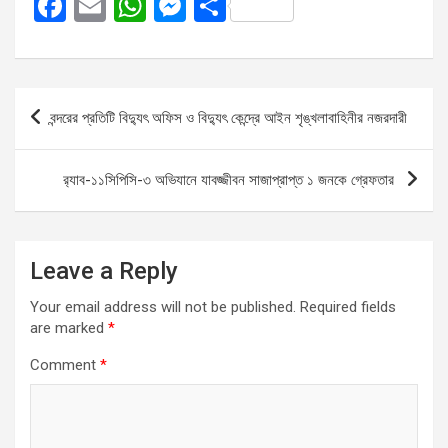
F
E
W
M
S
a
m
h
es
h
ce
ail
at
se
ar
b
s
n
e
Post
বন্দরের প্রতিটি বিদ্যুৎ অফিস ও বিদ্যুৎ কেন্দ্রে আইন শৃঙ্খলাবাহিনীর নজরদারী
o
A
g
navigation
o
p
er
র‌্যাব-১১সিপিসি-৩ অভিযানে যাবজ্জীবন সাজাপ্রাপ্ত ১ জনকে গ্রেফতার
k
p
Leave a Reply
Your email address will not be published.
Required fields
are marked
*
Comment
*