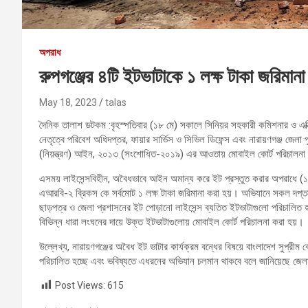
অপরাধ
রুপগঞ্জের ৪টি ইটভাটাকে ১ লক্ষ টাকা জরিমা
May 18, 2023
talas
দৈনিক তালাশ ডটকম :বৃহস্পতিবার (১৮ মে) সকালে সিনিয়র সহকারী কমিশনার ও এক্
নেতৃত্বে পরিবেশ অধিদপ্তর, ফায়ার সার্ভিস ও সিভিল ডিফেন্স এবং নারায়ণগঞ্জ জেলা 
(নিয়ন্ত্রণ) আইন, ২০১৩ (সংশোধিত-২০১৯) এর আওতায় মোবাইল কোর্ট পরিচালনা
এসময় লাইসেন্সবিহীন, অবৈধভাবে আইন অমান্য করে ইট প্রস্তুত করার অপরাধে (১)
এআরবি-২ ব্রিকস কে সর্বমোট ১ লক্ষ টাকা জরিমানা করা হয়। অভিযানে সকল দপ্
ছাড়পত্র ও জেলা প্রশাসনের ইট পোড়ানো লাইসেন্স ব্যতিত ইটভাটাগুলো পরিচালিত 
বিভিন্ন ধারা লংঘনের দায়ে উক্ত ইটভাটাগুলোয় মোবাইল কোর্ট পরিচালনা করা হয়।
উল্লেখ্য, নারায়ণগঞ্জের অবৈধ ইট ভাটার কার্যক্রম বন্ধের বিষয়ে বাংলাদেশ সুপ্রী
পরিচালিত হচ্ছে এবং ভবিষ্যতে এধরনের অভিযান চলমান থাকবে বলে জানিয়েছে জেল
Post Views:
615