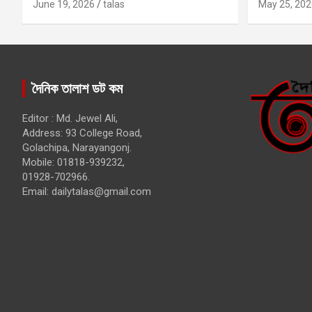
কবির
June 19, 2026
talas
May 25, 202
দৈনিক তালাশ ডট কম
Editor : Md. Jewel Ali,
Address: 93 College Road,
Golachipa, Narayangonj.
Mobile: 01818-939232,
01928-702966.
Email:
dailytalas@gmail.com