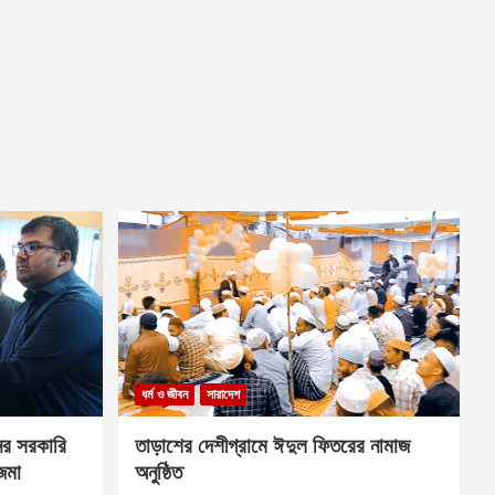
ধর্ম ও জীবন
সারাদেশ
ের সরকারি
তাড়াশের দেশীগ্রামে ঈদুল ফিতরের নামাজ
 জমা
অনুষ্ঠিত