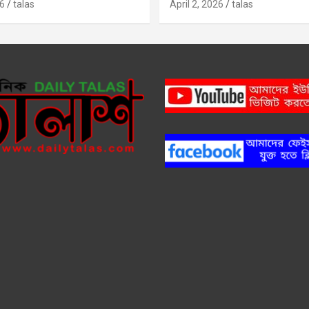
6
talas
April 2, 2026
talas