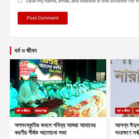
Save my name, email, and website in this browser for t
ধর্ম ও জীবন
ধর্ম ও জীবন
নারায়ণগঞ্জ
ধর্ম ও জীবন
নার
অপসংস্কৃতির কবলে পবিত্র আশুরা আমাদের
আসন্ন ঈদুল
করণীয় শীর্ষক আলোচনা সভা
সংরক্ষণে সর্ব