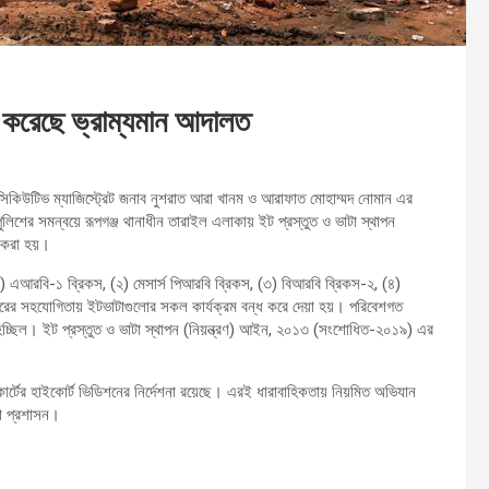
না করেছে ভ্রাম্যমান আদালত
সিকিউটিভ ম্যাজিস্ট্রেট জনাব নুশরাত আরা খানম ও আরাফাত মোহাম্মদ নোমান এর
পুলিশের সমন্বয়ে রূপগঞ্জ থানাধীন তারাইল এলাকায় ইট প্রস্তুত ও ভাটা স্থাপন
 করা হয়।
 এআরবি-১ ব্রিকস, (২) মেসার্স পিআরবি ব্রিকস, (৩) বিআরবি ব্রিকস-২, (৪)
তরের সহযোগিতায় ইটভাটাগুলোর সকল কার্যক্রম বন্ধ করে দেয়া হয়। পরিবেশগত
হচ্ছিল। ইট প্রস্তুত ও ভাটা স্থাপন (নিয়ন্ত্রণ) আইন, ২০১৩ (সংশোধিত-২০১৯) এর
ম কোর্টের হাইকোর্ট ভিডিশনের নির্দেশনা রয়েছে। এরই ধারাবাহিকতায় নিয়মিত অভিযান
া প্রশাসন।