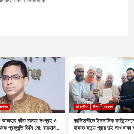
he next time I comment.
ায়ণগঞ্জ
ধর্ম ও জীবন
শিক্ষা
সারাদেশ
 আজহায় কাঁচা চামড়া সংগ্রহ ও
কালিহাতীতে ইসলামিক ফাউন্ডেশন
াত্মক প্রস্তুতি ডিসি মো: রায়হান
যাকাত ফান্ডে প্রায় দুই লাখ টাকা