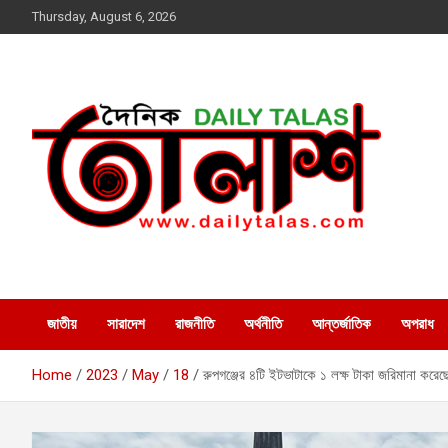
Skip
Thursday, August 6, 2026
to
content
dailytalas.com
সত্যের সন্ধানে দৈনিক তালাশ ডট
কম
জাতীয়
সারাদেশ
রাজনীতি
অর্থনীতি
আন্তর্জাতিক
অপরাধ
Home
2023
May
18
রুপগঞ্জের ৪টি ইটভাটাকে ১ লক্ষ টাকা জরিমানা করে