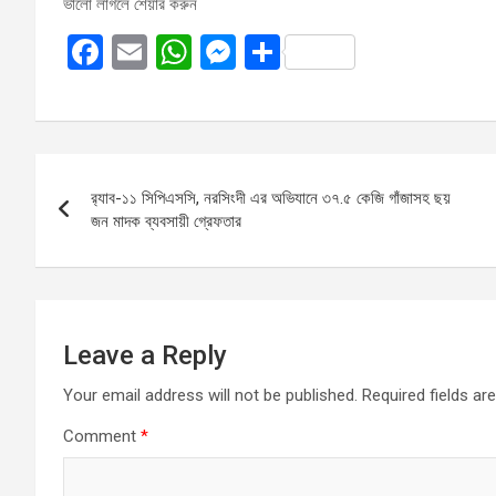
ভালো লাগলে শেয়ার করুন
F
E
W
M
S
a
m
h
es
h
ce
ail
at
se
ar
b
s
n
e
Post
o
A
g
র‍্যাব-১১ সিপিএসসি, নরসিংদী এর অভিযানে ৩৭.৫ কেজি গাঁজাসহ ছয়
navigation
o
p
er
জন মাদক ব্যবসায়ী গ্রেফতার
k
p
Leave a Reply
Your email address will not be published.
Required fields a
Comment
*