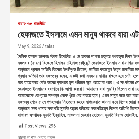
নারায়ণগঞ্জ
রাজনীতি
হেফাজতে ইসলামে এমন মানুষ থাকবে যারা এটা
May 9, 2026
talas
দৈনিক তালাশ ডটকমঃ স্টাফ রিপোর্টার: ৫ মে ঢাকার শাপলা চত্বরে গণহত্যা দিবস উ
মঙ্গলবার (৫ মে) বিকেলে হিমালয় চাইনিজ রেষ্টুরেন্টে হেফাজতে ইসলাম নারায়ণগঞ্জ
অনুষ্ঠানে প্রধান অতিথি হিসেবে উপস্থিত ছিলেন, জামিয়া কাছেমুল উলুম মাদানিয়া মা
প্রধান অতিথি তার বক্তব্যে বলেন, একটা কথা সবসময় মাথায় রাখতে হবে সেটা হল
হবে যাতে করে কেউ তাদের ব্যাপারে চুল পরিমান ভুল ধরতে না পারে। এ সংগঠনের নেতৃ
হেফাজতে ইসলামের ব্যাপারে কি আশা করবো। আমাদের যারা মুরুব্বি ছিলেন তারা
আমাদেরকে যোগ্যতা সম্পন্ন লোক খুঁজে বের করতে হবে। এমন মানুষ হতে হবে যা
বক্তব্য শেষে ৫ মে গণহত্যায় নিহতদের রুহের মাগফেরাত কামনা করে বিশেষ দোয়া
অনুষ্ঠানে সদর থানার সভাপতি মুফতি আব্দুর রহিমের সভাপতিত্বে বিশেষ অতিথি হিসে
সাধারণ সম্পাদক মুফতি ইব্রাহিম, মাওলানা মেহরাব হোসেন, মুফতি রিয়াজ হোসাইন,
Post Views:
296
ভালো লাগলে শেয়ার করুন