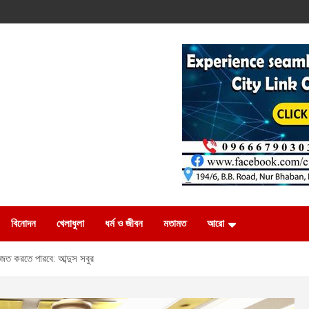
বিনোদন
খেলাধুলা
ধর্ম ও জীবন
মতামত
আরো
ত করতে পারবে: আব্দুস সবুর