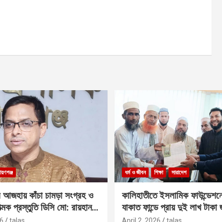
ায়ণগঞ্জ
ধর্ম ও জীবন
শিক্ষা
সারাদেশ
 আজহায় কাঁচা চামড়া সংগ্রহ ও
কালিহাতীতে ইসলামিক ফাউন্ডেশন
াত্মক প্রস্তুতি ডিসি মো: রায়হান
যাকাত ফান্ডে প্রায় দুই লাখ টাকা
6
talas
April 2, 2026
talas