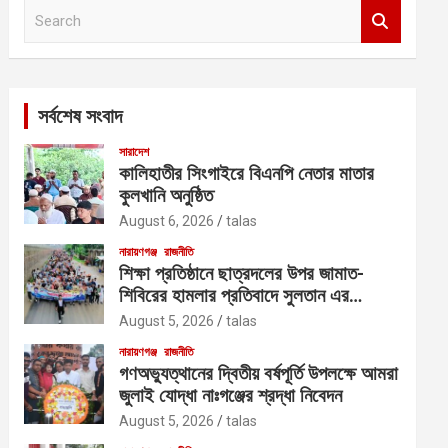
S
e
a
r
c
সর্বশেষ সংবাদ
h
সারাদেশ
কালিহাতীর সিংগাইরে বিএনপি নেতার মাতার
কুলখানি অনুষ্ঠিত
August 6, 2026
talas
নারায়ণগঞ্জ
রাজনীতি
শিক্ষা প্রতিষ্ঠানে ছাত্রদলের উপর জামাত-
শিবিরের হামলার প্রতিবাদে সুলতান এর
নেতৃত্বে বিক্ষোভ
August 5, 2026
talas
নারায়ণগঞ্জ
রাজনীতি
গণঅভ্যুত্থানের দ্বিতীয় বর্ষপূর্তি উপলক্ষে আমরা
জুলাই যোদ্ধা নাঃগঞ্জের শ্রদ্ধা নিবেদন
August 5, 2026
talas