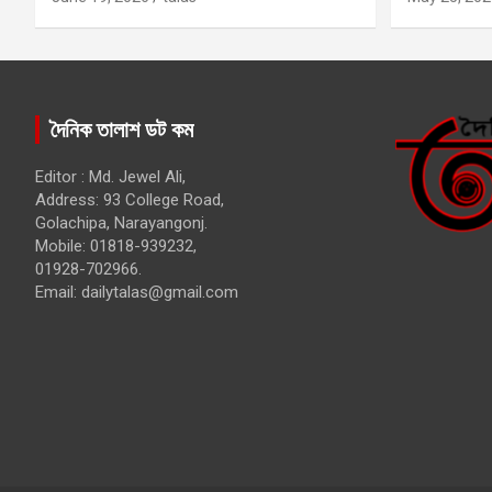
দৈনিক তালাশ ডট কম
Editor : Md. Jewel Ali,
Address: 93 College Road,
Golachipa, Narayangonj.
Mobile: 01818-939232,
01928-702966.
Email:
dailytalas@gmail.com