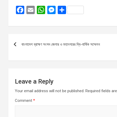
F
E
W
M
S
a
m
h
es
h
ce
ail
at
se
ar
b
s
n
e
Post
o
A
g
বাংলাদেশ ব্রাহ্মণ সংসদ জেলার ও মহানগরের দ্বি-বার্ষিক সম্মেলন
navigation
o
p
er
k
p
Leave a Reply
Your email address will not be published.
Required fields a
Comment
*