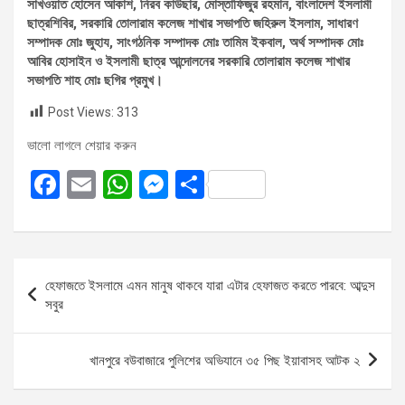
সাখওয়াত হোসেন আকাশ, নিরব কাউছার, মোস্তাফিজুর রহমান, বাংলাদেশ ইসলামী
ছাত্রশিবির, সরকারি তোলারাম কলেজ শাখার সভাপতি জহিরুল ইসলাম, সাধারণ
সম্পাদক মোঃ জুহায, সাংগঠনিক সম্পাদক মোঃ তামিম ইকবাল, অর্থ সম্পাদক মোঃ
আবির হোসাইন ও ইসলামী ছাত্র আন্দোলনের সরকারি তোলারাম কলেজ শাখার
সভাপতি শাহ মোঃ ছগির প্রমুখ।
Post Views:
313
ভালো লাগলে শেয়ার করুন
F
E
W
M
S
a
m
h
es
h
ce
ail
at
se
ar
b
s
n
e
Post
হেফাজতে ইসলামে এমন মানুষ থাকবে যারা এটার হেফাজত করতে পারবে: আব্দুস
o
A
g
navigation
সবুর
o
p
er
k
p
খানপুরে বউবাজারে পুলিশের অভিযানে ৩৫ পিছ ইয়াবাসহ আটক ২