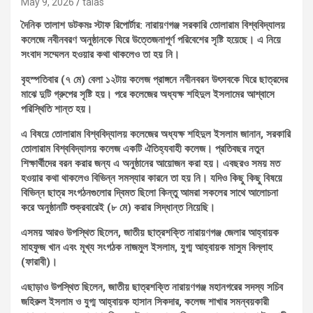
May 9, 2026
talas
দৈনিক তালাশ ডটকমঃ স্টাফ রিপোর্টার: নারায়ণগঞ্জ সরকারি তোলারাম বিশ্ববিদ্যালয়
কলেজে নবীনবরণ অনুষ্ঠানকে ঘিরে উত্তেজনাপূর্ণ পরিবেশের সৃষ্টি হয়েছে। এ নিয়ে
সংবাদ সম্মেলন হওয়ার কথা থাকলেও তা হয় নি।
বৃহস্পতিবার (৭ মে) বেলা ১২টায় কলেজ প্রাঙ্গনে নবীনবরন উৎসবকে ঘিরে ছাত্রদের
মাঝে দুটি গ্রুপের সৃষ্টি হয়। পরে কলেজের অধ্যক্ষ শহিদুল ইসলামের আশ্বাসে
পরিস্থিতি শান্ত হয়।
এ বিষয়ে তোলারাম বিশ্ববিদ্যালয় কলেজের অধ্যক্ষ শহিদুল ইসলাম জানান, সরকারি
তোলারাম বিশ্ববিদ্যালয় কলেজ একটি ঐতিহ্যবাহী কলেজ। প্রতিবছর নতুন
শিক্ষার্থীদের বরন করার জন্য এ অনুষ্ঠানের আয়োজন করা হয়। এবছরও সময় মত
হওয়ার কথা থাকলেও বিভিন্ন সমস্যার কারনে তা হয় নি। যদিও কিছু কিছু বিষয়ে
বিভিন্ন ছাত্র সংগঠনগুলোর দ্বিমত ছিলো কিন্তু আমরা সকলের সাথে আলোচনা
করে অনুষ্ঠানটি শুক্রবারেই (৮ মে) করার সিদ্ধান্ত নিয়েছি।
এসময় আরও উপস্থিত ছিলেন, জাতীয় ছাত্রশক্তি নারায়ণগঞ্জ জেলার আহ্বায়ক
মাহফুজ খান এবং মূখ্য সংগঠক নাজমুল ইসলাম, যুগ্ম আহ্বায়ক মাসুম বিল্লাহ
(ফারাবী)।
এছাড়াও উপস্থিত ছিলেন, জাতীয় ছাত্রশক্তি নারায়ণগঞ্জ মহানগরের সদস্য সচিব
জহিরুল ইসলাম ও যুগ্ম আহ্বায়ক হাসান সিকদার, কলেজ শাখার সমন্বয়কারী