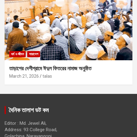
ধর্ম ও জীবন
সারাদেশ
তাড়াশের দেশীগ্রামে ঈদুল ফিতরের নামাজ অনুষ্ঠিত
March 21, 2026
talas
দৈনিক তালাশ ডট কম
Editor : Md. Jewel Ali,
Address: 93 College Road,
Golachipa, Narayangonj.