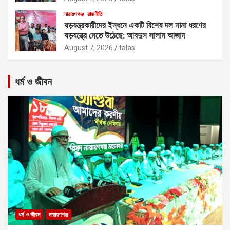
নারায়ণগঞ্জ
রাজনীতি
ষড়যন্ত্রকারীদের ইন্ধনে একটি বিশেষ দল নানা ধরণের
ষড়যন্ত্রে মেতে উঠেছে: আবদুস সালাম আজাদ
August 7, 2026
talas
ধর্ম ও জীবন
ধর্ম ও জীবন
নারায়ণগঞ্জ