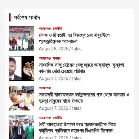
r
c
সর্বশেষ সংবাদ
h
নারায়ণগঞ্জ
রাজনীতি
মাদক ও ছিনতাই এর বিরুদ্ধে ১নং বাবুরাইলে
প্রস্তুতিমূলক আলোচনা
August 8, 2026
talas
নারায়ণগঞ্জ
স্বাস্থ্য
সাংবাদিক সাজু হোসেন ডেঙ্গু জ্বরে আক্রান্ত সুস্থতা
কামনায় দোয়া চেয়েছে পরিবার
August 7, 2026
talas
নারায়ণগঞ্জ
সহযাত্রী মানবকল্যান ফাউন্ডেশনের পক্ষ থেকে অসহায় ও
দুঃস্থ মানুষের মাঝে উপহার
August 7, 2026
talas
নারায়ণগঞ্জ
রাজনীতি
বৈরী আবহাওয়া উপেক্ষা করে প্রধানমন্ত্রীকে নিয়ে
কটূক্তির প্রতিবাদে মহানগর বিএনপির বিক্ষোভ
August 7, 2026
talas