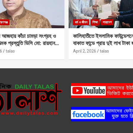
ায়ণগঞ্জ
ধর্ম ও জীবন
শিক্ষা
সারাদেশ
 আজহায় কাঁচা চামড়া সংগ্রহ ও
কালিহাতীতে ইসলামিক ফাউন্ডেশন
াত্মক প্রস্তুতি ডিসি মো: রায়হান
যাকাত ফান্ডে প্রায় দুই লাখ টাকা
6
talas
April 2, 2026
talas