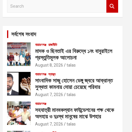
S
e
a
r
c
সর্বশেষ সংবাদ
h
নারায়ণগঞ্জ
রাজনীতি
মাদক ও ছিনতাই এর বিরুদ্ধে ১নং বাবুরাইলে
প্রস্তুতিমূলক আলোচনা
August 8, 2026
talas
নারায়ণগঞ্জ
স্বাস্থ্য
সাংবাদিক সাজু হোসেন ডেঙ্গু জ্বরে আক্রান্ত
সুস্থতা কামনায় দোয়া চেয়েছে পরিবার
August 7, 2026
talas
নারায়ণগঞ্জ
সহযাত্রী মানবকল্যান ফাউন্ডেশনের পক্ষ থেকে
অসহায় ও দুঃস্থ মানুষের মাঝে উপহার
August 7, 2026
talas