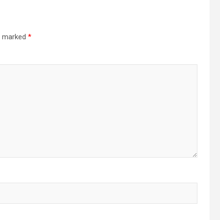
re marked
*