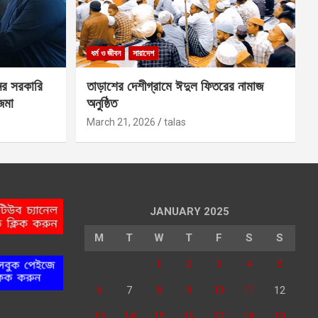
ধর্ম ও জীবন
সারাদেশ
ের সরকারি
তাড়াশের দেশীগ্রামে ঈদুল ফিতরের নামাজ
 জমা
অনুষ্ঠিত
March 21, 2026
talas
JANUARY 2025
M
T
W
T
F
S
S
1
2
3
4
5
6
7
8
9
10
11
12
13
14
15
16
17
18
19