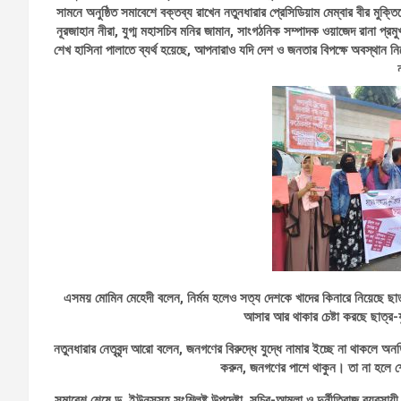
সামনে অনুষ্ঠিত সমাবেশে বক্তব্য রাখেন নতুনধারার প্রেসিডিয়াম মেম্বার বীর মুক
নূরজাহান নীরা, যুগ্ম মহাসচিব মনির জামান, সাংগঠনিক সম্পাদক ওয়াজেদ রানা প
শেখ হাসিনা পালাতে ব্যর্থ হয়েছে, আপনারাও যদি দেশ ও জনতার বিপক্ষে অবস্থান 
এসময় মোমিন মেহেদী বলেন, নির্মম হলেও সত্য দেশকে খাদের কিনারে নিয়েছে ছা
আসার আর থাকার চেষ্টা করছে ছাত্র
নতুনধারার নেতৃবৃন্দ আরো বলেন, জনগণের বিরুদ্ধে যুদ্ধে নামার ইচ্ছে না থাকলে অনত
করুন, জনগণের পাশে থাকুন। তা না হলে শ
সমাবেশ শেষে ড. ইউনূসসহ সংশ্লিষ্ট উপদেষ্টা, সচিব-আমলা ও দুর্নীতিবাজ ব্যবসায়ী