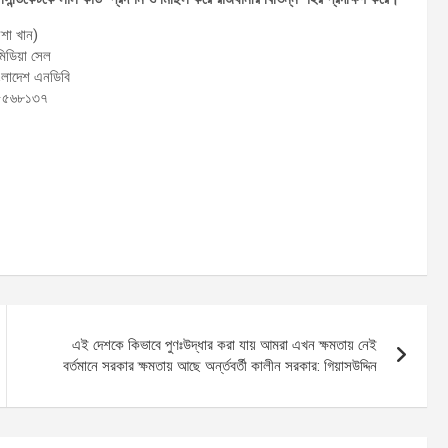
শা খান)
মিডিয়া সেল
াংলাদেশ এনডিবি
৫৫৬৮১৩৭
এই দেশকে কিভাবে পুণঃউদ্ধার করা যায় আমরা এখন ক্ষমতায় নেই
বর্তমানে সরকার ক্ষমতায় আছে অর্ন্তবর্তী কালীন সরকার: গিয়াসউদ্দিন