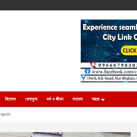
বিনোদন
খেলাধুলা
ধর্ম ও জীবন
মতামত
আরো
প্রদর্শন