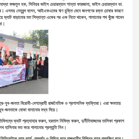
্তিযোদ্ধা ফজলুল হক, সিনিয়র ভাইস চেয়ারম্যান শান্তা ফারজানা, ভাইস চেয়ারম্যান ডা.
্রমুখ। এসময় নেতৃবৃন্দ বলেন, আইএফএমের ঋণ চুক্তি মেনে জনগণের রক্ত চোষার কারণে
নিয়ে ভ্যাট বাড়ানোর মত সিদ্ধান্ত একের পর এক নিতে থাকেন, পালানোর পথ খুঁজে
পাবেন
না।
ত্র-যুব-জনতা বিরোধী-দেশদ্রোহী রাজনৈতিক ও প্রশাসনিক ব্যক্তিরা। এরা ক্ষমতায়
-যুব-জনতাকে বোকা বানানোর মধ্য দিয়ে।
িবিলম্বে ভ্যাট প্রত্যাহার করুন, হরতাল নিষিদ্ধ করুন, দুর্নীতিবাজদের তালিকা প্রকাশ
েখ হাসিনার মত করে পালানোর প্রস্তুতি নিন।
 সিন্ডিকেটকে লাল কার্ড প্রদর্শন ও মিছিল করে রাজধানীর বিভিন্ন শহর প্রদক্ষিণ করে।