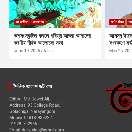
ধর্ম ও জীবন
নারায়ণগঞ্জ
ধর্ম ও জীবন
নার
অপসংস্কৃতির কবলে পবিত্র আশুরা আমাদের
আসন্ন ঈদুল
করণীয় শীর্ষক আলোচনা সভা
সংরক্ষণে সর্ব
কবির
June 19, 2026
talas
May 25, 202
দৈনিক তালাশ ডট কম
Editor : Md. Jewel Ali,
Address: 93 College Road,
Golachipa, Narayangonj.
Mobile: 01818-939232,
01928-702966.
Email:
dailytalas@gmail.com