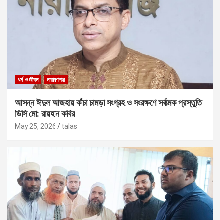
ধর্ম ও জীবন
নারায়ণগঞ্জ
আসন্ন ঈদুল আজহায় কাঁচা চামড়া সংগ্রহ ও সংরক্ষণে সর্বাত্মক প্রস্তুতি
ডিসি মো: রায়হান কবির
May 25, 2026
talas