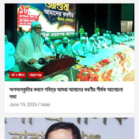
ধর্ম ও জীবন
নারায়ণগঞ্জ
অপসংস্কৃতির কবলে পবিত্র আশুরা আমাদের করণীয় শীর্ষক আলোচনা
সভা
June 19, 2026
talas