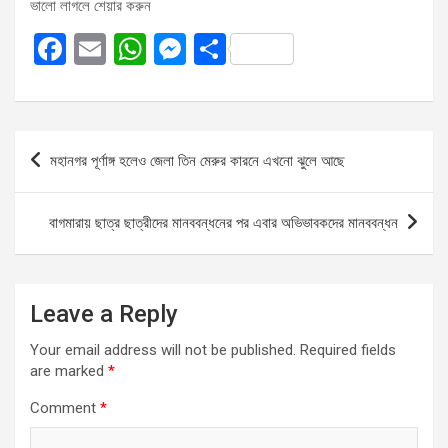
ভালো লাগলে শেয়ার করুন
F
E
W
M
S
a
m
h
es
h
ce
ail
at
se
ar
b
s
n
e
Post
মহানগর পূর্ণাঙ্গ হলেও জেলা তিন মেরুর কারনে এখনো ঝুলে আছে
o
A
g
navigation
o
p
er
বাগমারায় ছাত্র ছাত্রীদের মানববন্ধনের পর এবার অভিভাবকদের মানববন্ধন
k
p
Leave a Reply
Your email address will not be published.
Required fields
are marked
*
Comment
*