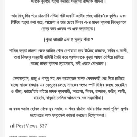
জনকে কুপিয়ে হত্যা করেছে সন্ত্রাসী রাজ্জাক বাহিনী।
তার কিছু দিন পড়ে চানমারি মাউরা পট্টি একটি অটোর গেছে মানিক’কে কুপিয়ে এবং
পিটিয়ে হত্যা করা হয়ে, আয়েশা ও তার ছেলে মিলন এ-র মাদক ব্যবসা নিয়ন্ত্রণকে
কেন্দ্র করে একের পর এক হত্যাকান্ড।
(পুরো ঘটনাটি এক’ই সূত্রে গাঁথা ?
শামিম হত্যা মামলা থেকে জামিন পেয়ে বেপরোয়া হয়ে উঠেছে রাজ্জাক, ফরিদ ও আলী,
তারা নিজস্ব সন্ত্রাসী বাহিনী তৈরি করে প্রশাসনকে বৃদ্ধা আঙ্গুল দেখিয়ে চালিয়ে
যাচ্ছে মাদক ব্যবসা ম্যানেজার, নবী ওরফে মোশারফ।
সেলসম্যান, রাজু ও পান্নু সহ বেশ কয়েকজন মাদক সেবনকারী দের দিয়ে চালিয়ে
যাচ্ছে মাদক
রাজ্জাক এর নেতৃত্বে চলছে মাদকের ওপেন স্পট বিক্রি করছে হেরোইন
ও গাঁজা, ধরাছোঁয়ার বাইরে মাদক ব্যবসায়ী, আয়েশা, মিলন, রাজ্জাক, ফরিদ, আলী,
রায়হান, বাবুরচি সেলিম আলমদের মত সন্ত্রাসীরা।
এ রকম ভয়াল ছোবল থেকে যুব সমাজ, ও শহর বাঁচাতে নারায়ণগঞ্জ জেলা পুলিশ সুপার
মহোদয়ের আশু হস্তক্ষেপ কামনা করছেন বিশ্লেষকরা।
Post Views:
537