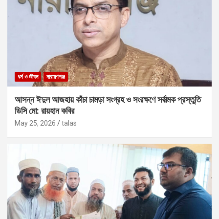
ধর্ম ও জীবন
নারায়ণগঞ্জ
আসন্ন ঈদুল আজহায় কাঁচা চামড়া সংগ্রহ ও সংরক্ষণে সর্বাত্মক প্রস্তুতি
ডিসি মো: রায়হান কবির
May 25, 2026
talas