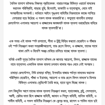
দৈনিক তালাশ ডটকমঃ নিজস্ব প্রতিবেদক:
নারায়ণগঞ্জে বিভিন্ন ওয়ার্ডে মাদকের
ভয়ানক পরিস্থিতি, বাড়ছে চুরি, ছিনতাই, ডাকাতি ও হত্যাকান্ড, থেমে নাই
অপরাধীদের অপকর্মা।
বর্তমানে আইন শৃঙ্খলা বাহিনীর নিরবতাকে কাজে লাগিয়ে
বেপরোয়া হয়ে উঠেছে এ সকল মাদক কারবারি’রা।
ফতুল্লা থানাধীন চাষাড়া
রেলস্টেশন এলাকায় আয়েশা ও রাজ্জাকের জমজমাট মাদক ব্যবসা ধরাছোঁয়ার বাহিরে
মাদক ব্যবসায়ী’রা।
এক সময় এই মাদক স্পট চালাতো, সীমা ও মিন্টু বিক্রি করতো হেরোইন ও গাঁজার
ওই স্পট নিয়ন্ত্রণ করত সম্রাজ্ঞীআয়েশা, তার ছেলে মিলন, ও রাজ্জাক, তাদের সাথে
থাকা দেশি ও বিদেশি অস্ত্র দেখিয়ে চালিয়ে যাচ্ছে মাদক ব্যবসা।
ঘনিষ্ঠ একটি সূত্র দৈনিক তালাশ ডটকম কে জানায় আয়েশা, মিলন, রাজ্জাক তাদের
নামে হত্যাসহ একাধিক মাদক মামলা চলমান থাকার পরও থেমে নেই অপরাধ।
চাষাড়া রেলস্টেশন, নিউ চাষাড়া বস্তি, ইসদাইর বাজার পর্যন্ত মাদকের ভয়ানক
পরিস্থিত হেরোইন, গাঁজা ও ইয়াবার,
আয়েশা ও তার ছেলে মিলন মাদকে’র ডিলার
বিভিন্ন এলাকায় সেন্ডিগেট তৈরি করে, হাতে তুলে দিচ্ছে মাদক।
বেশ কিছুদিন আগে তাদের মাদক ব্যবসা নিয়ন্ত্রণ করত, ম্যানেজার, মন্টু, সেলম্যান,
আলী, শেল্টার দাতা ছিল রাজ্জাক বাহিনী, জামান ও শিমুল বাহিনী, মানিক বাহিনী, ও
শামীম বাহিনী, এ সকল বাহিনীর নিয়ন্ত্রণ কে কেন্দ্র করে, রাসেল ও শামিম নামে দুই