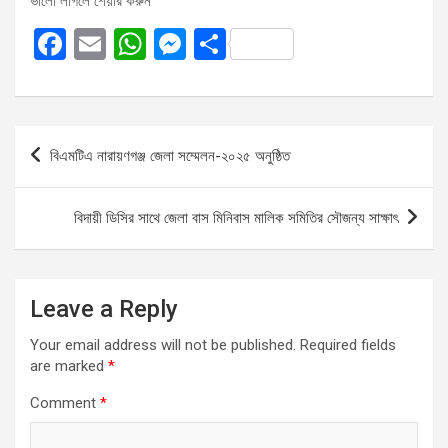
ভালো লাগলে শেয়ার করুন
F
E
W
M
S
a
m
h
es
h
ce
ail
at
se
ar
b
s
n
e
Post
বিএমটিএ নারায়ণগঞ্জ জেলা সম্মেলন-২০২৫ অনুষ্ঠিত
o
A
g
navigation
o
p
er
বিদায়ী ডিসির সাথে জেলা বাস মিনিবাস মালিক সমিতির সৌজন্য সাক্ষাৎ
k
p
Leave a Reply
Your email address will not be published.
Required fields
are marked
*
Comment
*