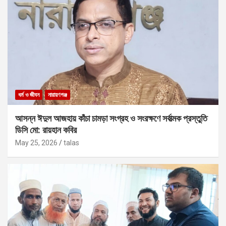
ধর্ম ও জীবন
নারায়ণগঞ্জ
আসন্ন ঈদুল আজহায় কাঁচা চামড়া সংগ্রহ ও সংরক্ষণে সর্বাত্মক প্রস্তুতি
ডিসি মো: রায়হান কবির
May 25, 2026
talas