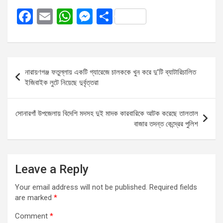
F
E
W
M
S
a
m
h
es
h
ce
ail
at
se
ar
b
s
n
e
Post
নারায়ণগঞ্জ ফতুল্লায় একটি গ্যারেজে চালককে খুন করে দু’টি ব্যাটারিচালিত
o
A
g
navigation
ইজিবাইক লুটে নিয়েছে দুর্বৃত্তরা
o
p
er
k
p
সোনারগাঁ উপজেলায় বিদেশি মদসহ দুই মাদক কারবারিকে আটক করেছে তালতাল
বাজার তদন্ত কেন্দ্রের পুলিশ
Leave a Reply
Your email address will not be published.
Required fields
are marked
*
Comment
*