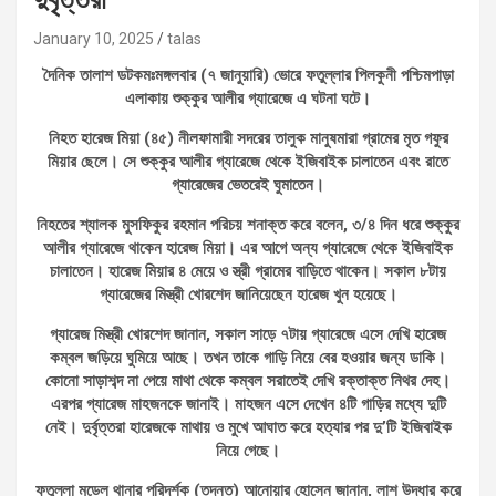
January 10, 2025
talas
দৈনিক তালাশ ডটকমঃমঙ্গলবার (৭ জানুয়ারি) ভোরে ফতুল্লার পিলকুনী পশ্চিমপাড়া
এলাকায় শুক্কুর আলীর গ্যারেজে এ ঘটনা ঘটে।
নিহত হারেজ মিয়া (৪৫) নীলফামারী সদরের তালুক মানুষমারা গ্রামের মৃত গফুর
মিয়ার ছেলে। সে শুক্কুর আলীর গ্যারেজে থেকে ইজিবাইক চালাতেন এবং রাতে
গ্যারেজের ভেতরেই ঘুমাতেন।
নিহতের শ্যালক মুসফিকুর রহমান পরিচয় শনাক্ত করে বলেন, ৩/৪ দিন ধরে শুক্কুর
আলীর গ্যারেজে থাকেন হারেজ মিয়া। এর আগে অন্য গ্যারেজে থেকে ইজিবাইক
চালাতেন। হারেজ মিয়ার ৪ মেয়ে ও স্ত্রী গ্রামের বাড়িতে থাকেন। সকাল ৮টায়
গ্যারেজের মিস্ত্রী খোরশেদ জানিয়েছেন হারেজ খুন হয়েছে।
গ্যারেজ মিস্ত্রী খোরশেদ জানান, সকাল সাড়ে ৭টায় গ্যারেজে এসে দেখি হারেজ
কম্বল জড়িয়ে ঘুমিয়ে আছে। তখন তাকে গাড়ি নিয়ে বের হওয়ার জন্য ডাকি।
কোনো সাড়াশব্দ না পেয়ে মাথা থেকে কম্বল সরাতেই দেখি রক্তাক্ত নিথর দেহ।
এরপর গ্যারেজ মাহজনকে জানাই। মাহজন এসে দেখেন ৪টি গাড়ির মধ্যে দুটি
নেই। দুর্বৃত্তরা হারেজকে মাথায় ও মুখে আঘাত করে হত্যার পর দু’টি ইজিবাইক
নিয়ে গেছে।
ফতুল্লা মডেল থানার পরিদর্শক (তদন্ত) আনোয়ার হোসেন জানান, লাশ উদ্ধার করে