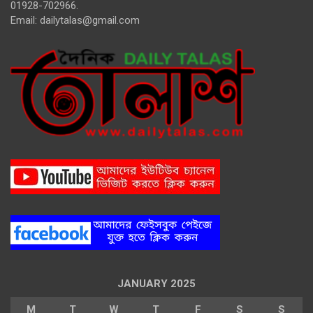
01928-702966.
Email:
dailytalas@gmail.com
JANUARY 2025
M
T
W
T
F
S
S