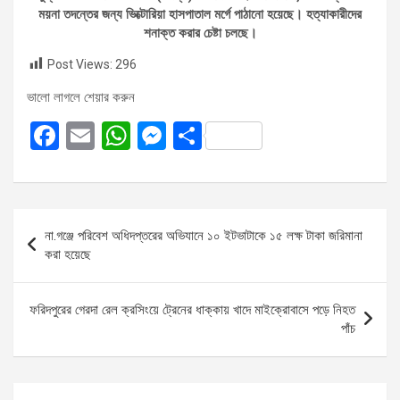
ময়না তদন্তের জন্য ভিক্টোরিয়া হাসপাতাল মর্গে পাঠানো হয়েছে। হত্যাকারীদের
শনাক্ত করার চেষ্টা চলছে।
Post Views:
296
ভালো লাগলে শেয়ার করুন
F
E
W
M
S
a
m
h
es
h
ce
ail
at
se
ar
b
s
n
e
Post
না.গঞ্জে পরিবেশ অধিদপ্তরের অভিযানে ১০ ইটভাটাকে ১৫ লক্ষ টাকা জরিমানা
o
A
g
navigation
করা হয়েছে
o
p
er
k
p
ফরিদপুরের গেরদা রেল ক্রসিংয়ে ট্রেনের ধাক্কায় খাদে মাইক্রোবাসে পড়ে নিহত
পাঁচ