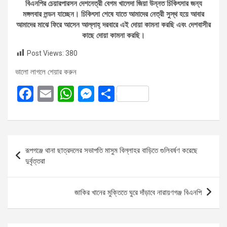
বিএনপির চেয়ারপারসন দেশনেত্রী বেগম খালেদা জিয়া উন্নত চিকিৎসার জন্য
মঙ্গলবার লন্ডন যাচ্ছেন। চিকিৎসা শেষে যাতে আমাদের নেত্রী সুস্থ হয়ে আবার
আমাদের মাঝে ফিরে আসেন আল্লাহ্ দরবারে এই দোয়া কামনা করছি এবং দেশবাসীর
কাছে দোয়া কামনা করছি।
Post Views:
380
ভালো লাগলে শেয়ার করুন
F
E
W
M
S
a
m
h
es
h
ce
ail
at
se
ar
b
s
n
e
Post
রূপগঞ্জে থানা ছাত্রদলের সভাপতি মাসুম বিল্লাহর বাড়িতে গুলিবর্ষণ করেছে
o
A
g
navigation
দুর্বৃত্তরা
o
p
er
k
p
জাকির খানের মুক্তিতে ঘুরে দাঁড়াবে নারায়ণগঞ্জ বিএনপি