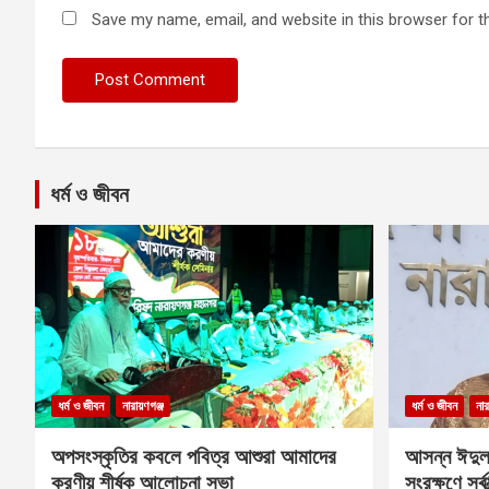
Save my name, email, and website in this browser for t
ধর্ম ও জীবন
ধর্ম ও জীবন
নারায়ণগঞ্জ
ধর্ম ও জীবন
নার
অপসংস্কৃতির কবলে পবিত্র আশুরা আমাদের
আসন্ন ঈদুল
করণীয় শীর্ষক আলোচনা সভা
সংরক্ষণে সর্ব