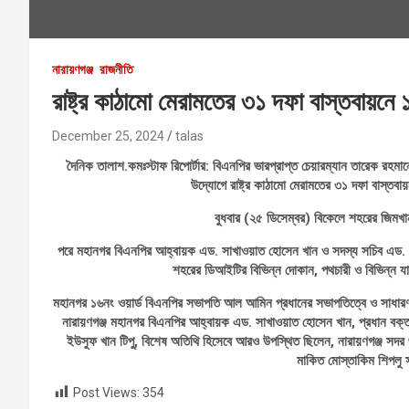
নারায়ণগঞ্জ
রাজনীতি
রাষ্ট্র কাঠামো মেরামতের ৩১ দফা বাস্তবায়নে
December 25, 2024
talas
দৈনিক তালাশ.কমঃস্টাফ রিপোর্টার: বিএনপির ভারপ্রাপ্ত চেয়ারম্যান তারেক রহম
উদ্যোগে রাষ্ট্র কাঠামো মেরামতের ৩১ দফা বাস্তব
বুধবার (২৫ ডিসেম্বর) বিকেলে শহরের জিম
পরে মহানগর বিএনপির আহ্বায়ক এড. সাখাওয়াত হোসেন খান ও সদস্য সচিব এড. আবু
শহরের ডিআইটির বিভিন্ন দোকান, পথচারী ও বিভিন্ন 
মহানগর ১৬নং ওয়ার্ড বিএনপির সভাপতি আল আমিন প্রধানের সভাপতিত্বে ও সাধারণ স
নারায়ণগঞ্জ মহানগর বিএনপির আহ্বায়ক এড. সাখাওয়াত হোসেন খান, প্রধান বক্
ইউসুফ খান টিপু, বিশেষ অতিথি হিসেবে আরও উপস্থিত ছিলেন, নারায়ণগঞ্জ সদ
মাকিত মোস্তাকিম শিপলু সহ
Post Views:
354