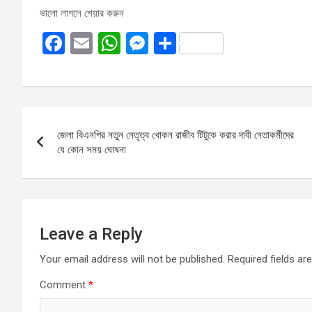
ভালো লাগলে শেয়ার করুন
F
E
W
M
S
a
m
h
es
h
ce
ail
at
se
ar
b
s
n
e
Post
o
A
g
জেলা বিএনপির নতুন নেতৃত্ব খোকন রাজীব টিটুকে করার দাবী নেতাকর্মীদের
navigation
o
p
er
যে কোন সময় ঘোষনা
k
p
Leave a Reply
Your email address will not be published.
Required fields a
Comment
*