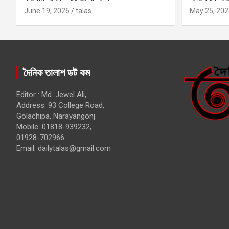
কবির
June 19, 2026
talas
May 25, 202
দৈনিক তালাশ ডট কম
Editor : Md. Jewel Ali,
Address: 93 College Road,
Golachipa, Narayangonj.
Mobile: 01818-939232,
01928-702966.
Email:
dailytalas@gmail.com