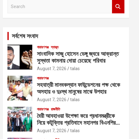
S
e
a
r
c
সর্বশেষ সংবাদ
h
নারায়ণগঞ্জ
স্বাস্থ্য
সাংবাদিক সাজু হোসেন ডেঙ্গু জ্বরে আক্রান্ত
সুস্থতা কামনায় দোয়া চেয়েছে পরিবার
August 7, 2026
talas
নারায়ণগঞ্জ
সহযাত্রী মানবকল্যান ফাউন্ডেশনের পক্ষ থেকে
অসহায় ও দুঃস্থ মানুষের মাঝে উপহার
August 7, 2026
talas
নারায়ণগঞ্জ
রাজনীতি
বৈরী আবহাওয়া উপেক্ষা করে প্রধানমন্ত্রীকে
নিয়ে কটূক্তির প্রতিবাদে মহানগর বিএনপির
বিক্ষোভ
August 7, 2026
talas