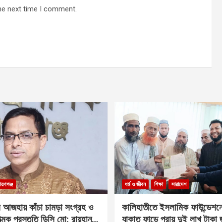
he next time I comment.
ায়ণগঞ্জ
ধর্ম ও জীবন
শিক্ষা
সারাদেশ
 আজহায় কাঁচা চামড়া সংগ্রহ ও
কালিহাতীতে ইসলামিক ফাউন্ডেশন
াত্মক প্রস্তুতি ডিসি মো: রায়হান
যাকাত ফান্ডে প্রায় দুই লাখ টাকা