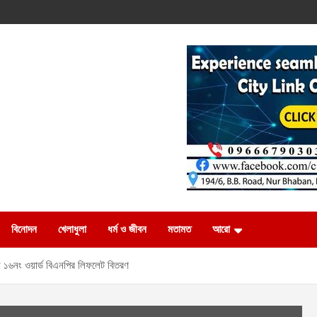
বিনোদন
খেলাধুলা
ধর্ম ও জীবন
মতামত
আরো
নে ১৬নং ওয়ার্ড বিএনপির লিফলেট বিতরণ