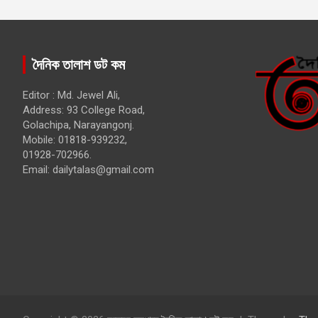
দৈনিক তালাশ ডট কম
Editor : Md. Jewel Ali,
Address: 93 College Road,
Golachipa, Narayangonj.
Mobile: 01818-939232,
01928-702966.
Email:
dailytalas@gmail.com