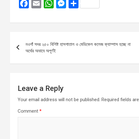
F
E
W
M
S
a
m
h
es
h
ce
ail
at
se
ar
b
s
n
e
Post
o
A
g
নওগাঁ সদর ২৫০ বিশিষ্ট হাসপাতাল ও মেডিকেল কলেজ ক্যাম্পাস হচ্ছে না
navigation
o
p
er
অর্থের অভাবে অপূর্ণই
k
p
Leave a Reply
Your email address will not be published.
Required fields a
Comment
*