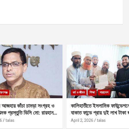
ায়ণগঞ্জ
ধর্ম ও জীবন
শিক্ষা
সারাদেশ
 আজহায় কাঁচা চামড়া সংগ্রহ ও
কালিহাতীতে ইসলামিক ফাউন্ডেশন
াত্মক প্রস্তুতি ডিসি মো: রায়হান
যাকাত ফান্ডে প্রায় দুই লাখ টাকা
6
talas
April 2, 2026
talas