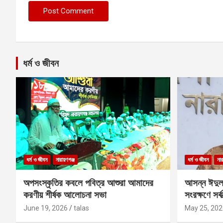
ধর্ম ও জীবন
ধর্ম ও জীবন
নারায়ণগঞ্জ
ধর্ম ও জীবন
নার
অপসংস্কৃতির কবলে পবিত্র আশুরা আমাদের
আসন্ন ঈদুল
করণীয় শীর্ষক আলোচনা সভা
সংরক্ষণে সর্ব
কবির
June 19, 2026
talas
May 25, 202