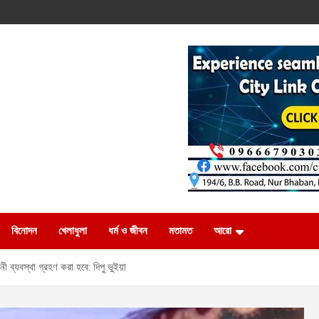
বিনোদন
খেলাধুলা
ধর্ম ও জীবন
মতামত
আরো
ব্যবস্থা গ্রহণ করা হবে: দিপু ভুইয়া