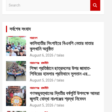
S
e
a
r
c
সর্বশেষ সংবাদ
h
সারাদেশ
কালিহাতীর সিংগাইরে বিএনপি নেতার মাতার
কুলখানি অনুষ্ঠিত
August 6, 2026
talas
নারায়ণগঞ্জ
রাজনীতি
শিক্ষা প্রতিষ্ঠানে ছাত্রদলের উপর জামাত-
শিবিরের হামলার প্রতিবাদে সুলতান এর
নেতৃত্বে বিক্ষোভ
August 5, 2026
talas
নারায়ণগঞ্জ
রাজনীতি
গণঅভ্যুত্থানের দ্বিতীয় বর্ষপূর্তি উপলক্ষে আমরা
জুলাই যোদ্ধা নাঃগঞ্জের শ্রদ্ধা নিবেদন
August 5, 2026
talas