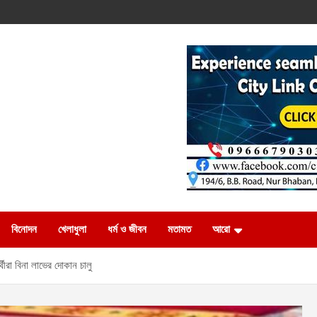
বিনোদন
খেলাধুলা
ধর্ম ও জীবন
মতামত
আরো
্থীরা বিনা লাভের দোকান চালু