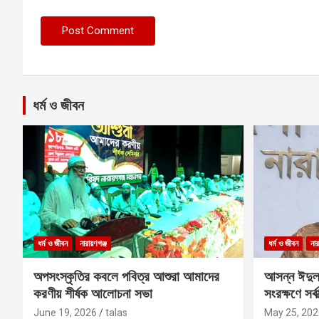
ধর্ম ও জীবন
ধর্ম ও জীবন
নারায়ণগঞ্জ
ধর্ম ও জীবন
নার
অপসংস্কৃতির কবলে পবিত্র আশুরা আমাদের
আসন্ন ঈদুল
করণীয় শীর্ষক আলোচনা সভা
সংরক্ষণে সর্ব
কবির
June 19, 2026
talas
May 25, 202