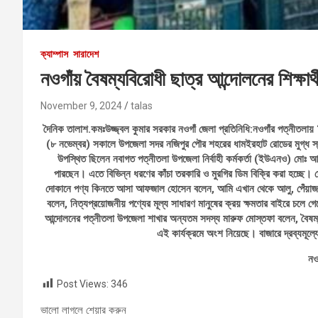
ক্যাম্পাস
সারাদেশ
নওগাঁয় বৈষম্যবিরোধী ছাত্র আন্দোলনের শিক্ষার্
November 9, 2024
talas
দৈনিক তালাশ.কমঃউজ্জ্বল কুমার সরকার নওগাঁ জেলা প্রতিনিধি:নওগাঁর পত্নীতলায় ‘ব
(৮ নভেম্বর) সকালে উপজেলা সদর নজিপুর পৌর শহরের ধামইরহাট রোডের মুগ্ধ স্
উপস্থিত ছিলেন নবাগত পত্নীতলা উপজেলা নির্বাহী কর্মকর্তা (ইউএনও) মোঃ আ
পারছেন। এতে বিভিন্ন ধরণের কাঁচা তরকারি ও মুরগির ডিম বিক্রি করা হচ্ছে।
দোকানে পণ্য কিনতে আসা আফজাল হোসেন বলেন, আমি এখান থেকে আলু, পেঁয়াজ 
বলেন, নিত্যপ্রয়োজনীয় পণ্যের মূল্য সাধারণ মানুষের ক্রয় ক্ষমতার বাইরে চলে 
আন্দোলনের পত্নীতলা উপজেলা শাখার অন্যতম সদস্য মারুফ মোস্তফা বলেন, বৈষম্য
এই কার্যক্রমে অংশ নিয়েছে। বাজারে দ্রব্যমূল্
নও
Post Views:
346
ভালো লাগলে শেয়ার করুন