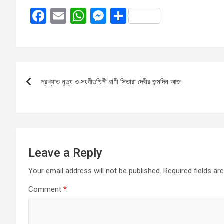
F
E
W
M
S
a
m
h
es
h
ce
ail
at
se
ar
b
s
n
e
Post
o
A
g
প্রখ্যাত নৃত্য ও সংগীতশিল্পী রাণী সিতারা দেবীর জন্মদিন আজ
navigation
o
p
er
k
p
Leave a Reply
Your email address will not be published.
Required fields a
Comment
*