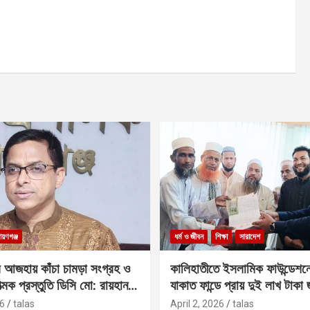
ায়ণগঞ্জ
ধর্ম ও জীবন
শিক্ষা
সারাদেশ
 আজহায় কাঁচা চামড়া সংগ্রহ ও
কালিহাতীতে ইসলামিক ফাউন্ডেশন
াত্মক প্রস্তুতি ডিসি মো: রায়হান
যাকাত ফান্ডে প্রায় দুই লাখ টাকা
6
talas
April 2, 2026
talas