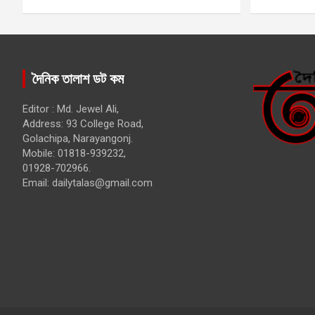
দৈনিক তালাশ ডট কম
Editor : Md. Jewel Ali,
Address: 93 College Road,
Golachipa, Narayangonj.
Mobile: 01818-939232,
01928-702966.
Email:
dailytalas@gmail.com