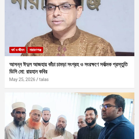
ধর্ম ও জীবন
নারায়ণগঞ্জ
আসন্ন ঈদুল আজহায় কাঁচা চামড়া সংগ্রহ ও সংরক্ষণে সর্বাত্মক প্রস্তুতি
ডিসি মো: রায়হান কবির
May 25, 2026
talas