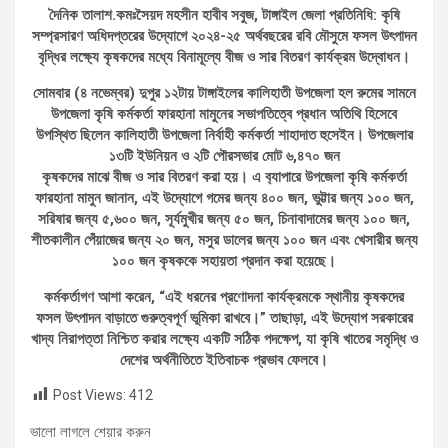
দৈনিক তালাশ.কমঃসৈয়দ মহসীন হাবীব সবুজ, টাঙ্গাইল জেলা প্রতিনিধি: কৃষি
সম্প্রসারণ অধিদপ্তরের উদ্যোগে ২০২৪-২৫ অর্থবছরের রবি মৌসুমে ফসল উৎপাদন
বৃদ্ধির লক্ষ্যে কৃষকদের মধ্যে বিনামূল্যে বীজ ও সার বিতরণ কার্যক্রম উদ্বোধন।
সোমবার (৪ নভেম্বর) দুপুর ১২টায় টাঙ্গাইলের কালিহাতী উপজেলা হল রুমের সামনে
উপজেলা কৃষি কর্মকর্তা ফারহানা মামুনের সভাপতিত্বে প্রধান অতিথি হিসেবে
উপস্থিত ছিলেন কালিহাতী উপজেলা নির্বাহী কর্মকর্তা শাহাদাত হুসেইন। উপজেলার
১৩টি ইউনিয়ন ও ২টি পৌরসভার মোট ৬,৪৭০ জন
কৃষকদের মাঝে বীজ ও সার বিতরণ করা হয়। এ ব‍্যাপারে উপজেলা কৃষি কর্মকর্তা
ফারহানা মামুন জানান, এই উদ্যোগে গমের জন্য ৪০০ জন, ভুট্টার জন্য ১০০ জন,
সরিষার জন্য ৫,৬০০ জন, সূর্যমুখীর জন্য ৫০ জন, চিনাবাদামের জন্য ১০০ জন,
শীতকালীন পেঁয়াজের জন্য ২০ জন, মসুর ডালের জন্য ১০০ জন এবং খেসারীর জন্য
১০০ জন কৃষককে সহায়তা প্রদান করা হয়েছে।
কর্মকর্তাগণ আশা করেন, “এই ধরনের প্রণোদনা কার্যক্রমকে স্থানীয় কৃষকদের
ফসল উৎপাদন বাড়াতে গুরুত্বপূর্ণ ভূমিকা রাখবে।” তাছাড়া, এই উদ্যোগ সরকারের
খাদ্য নিরাপত্তা নিশ্চিত করার লক্ষ্যে একটি সঠিক পদক্ষেপ, যা কৃষি খাতের সমৃদ্ধি ও
দেশের অর্থনীতিতে ইতিবাচক প্রভাব ফেলবে।
Post Views:
412
ভালো লাগলে শেয়ার করুন