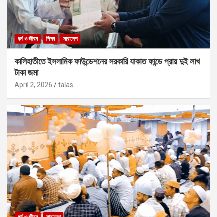
ধর্ম ও জীবন
শিক্ষা
সারাদেশ
কালিহাতীতে ইসলামিক ফাউন্ডেশনের সরকারি যাকাত ফান্ডে প্রায় দুই লাখ
টাকা জমা
April 2, 2026
talas