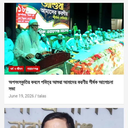
ধর্ম ও জীবন
নারায়ণগঞ্জ
অপসংস্কৃতির কবলে পবিত্র আশুরা আমাদের করণীয় শীর্ষক আলোচনা
সভা
June 19, 2026
talas