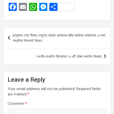
F
E
W
M
S
a
m
h
es
h
ce
ail
at
se
ar
b
s
n
e
Post
ছাত্রদল নেতা হীরার নেতৃত্বে তারেক রহমানের রাষ্ট্র কাঠামো মেরামতের ৩১দফা
o
A
g
navigation
সম্বলিত লিফলেট বিতরণ
o
p
er
k
p
নওগাঁয় ককটেল বিস্ফোরণ ও ৬টি তাজা ককটেল উদ্ধার
Leave a Reply
Your email address will not be published.
Required fields
are marked
*
Comment
*