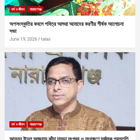
ধর্ম ও জীবন
নারায়ণগঞ্জ
অপসংস্কৃতির কবলে পবিত্র আশুরা আমাদের করণীয় শীর্ষক আলোচনা
সভা
June 19, 2026
talas
ধর্ম ও জীবন
নারায়ণগঞ্জ
আসন্ন ঈদুল আজহায় কাঁচা চামড়া সংগ্রহ ও সংরক্ষণে সর্বাত্মক প্রস্তুতি