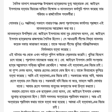
দৈনিক তালাশ.কমঃরূপগঞ্জ উপজেলা ছাত্রদলের যুগ্ম আহ্বায়ক মো. জাইদুল
ইসলামের হত্যার বিচারের দাবিতে বিক্ষোভ ও মানববন্ধন কর্মসূচি পালন করেছে তার
পরিবার ও রাজনৈতিক সহকর্মীরা।
সোমবার (২১ অক্টোবর) সকালে নারায়ণগঞ্জ জেলা প্রশাসকের কার্যালয় প্রাঙ্গনে এই
মানববন্ধনের আয়োজন করা হয়।
মানববন্ধনে উপস্থিত মো. জাইদুল ইসলামের মামা নুর মোহাম্মদ বলেন, মো. জাইদুল
ইসলাম ছাত্রদলের রাজপথের সৈনিক ছিলেন। সে আওয়ামী লীগের মিথ্যা মামলায়
কয়েক দফায় কারাবরণ করেছে। তাকে আওয়া লীগের খুনিরা পরিকল্পিকভাবে
নির্মমভাবে হত্যা করেছে।
এই ঘটনার পর থেকে এখন পর্যন্ত পুলিশ কাউকে গ্রেফতার করেনি। খুনিরা বিদেশে
চলে যাচ্ছে। প্রশাসন তাদেরকে ধরছে না। মো. জাইদুল ইসলাম কোটা সংস্কার
ছাত্র আন্দোলনে সক্রিয় ভূমিকা রেখেছিল। আমরা এই হত্যাকাণ্ডের বিচার চাই।
মা পুস্প বেগম বলেন, আমার ছেলের কোনো দোষ ছিল না। তাকে বিনাদোষে কুপিয়ে
হত্যা করেছে। আমি এই হত্যাকাণ্ডের বিচার চাই। সরকারের কাছে দাবি, আমার
ছেলে হত্যার যেন বিচায় হয়। সরকারই যদি বিচার না করে, তাহলে আমি কোথায়
যাবো। আমার ছেলে সবসময় মানুষের কল্যাণের কথা চিন্তা করতো।
ফরহাদ হোসেন নামে এক ছাত্রদল নেতা বলেন, মো. জাইদুল ইসলাম একজন
তুখোড় ছাত্রনেতা ছিল। তিনি সবসময় অন্যায়ের প্রতিবাদ করতেন। আর এই
অন্যায়ের প্রতিবাদ করায় তাকে হত্যা করা হয়েছে। আমরা এই হত্যাকাণ্ডের বিচার
চাই।