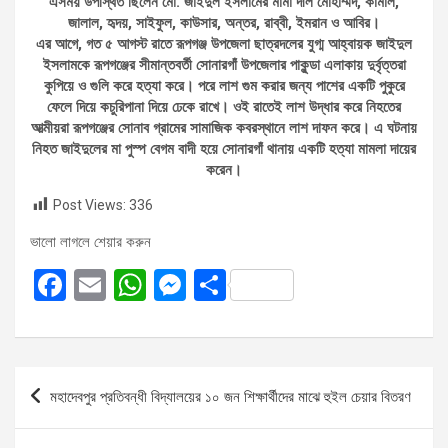
এসময় উপস্থিত ছিলেন মো. জাইদুল ইসলামের মামা দীল মোহাম্মদ, কামাল,
জালাল, হৃদয়, সাইফুল, কাউসার, অন্তর, রাব্বী, ইমরান ও আবির।
এর আগে, গত ৫ আগস্ট রাতে রূপগঞ্জ উপজেলা ছাত্রদলের যুগ্ম আহ্বায়ক জাইদুল
ইসলামকে রূপগঞ্জের সীমান্তবর্তী সোনারগাঁ উপজেলার পাকুন্ডা এলাকায় দুর্বৃত্তরা
কুপিয়ে ও গুলি করে হত্যা করে। পরে লাশ গুম করার জন্য পাশের একটি পুকুরে
ফেলে দিয়ে কচুরিপানা দিয়ে ঢেকে রাখে। ওই রাতেই লাশ উদ্ধার করে নিহতের
আত্মীয়রা রূপগঞ্জের সোনাব গ্রামের সামাজিক কবরস্থানে লাশ দাফন করে। এ ঘটনায়
নিহত জাইদুলের মা পুস্প বেগম বাদী হয়ে সোনারগাঁ থানায় একটি হত্যা মামলা দায়ের
করেন।
Post Views:
336
ভালো লাগলে শেয়ার করুন
F
E
W
M
S
a
m
h
es
h
ce
ail
at
se
ar
b
s
n
e
Post
মহাদেবপুর প্রতিবন্ধী বিদ্যালয়ের ১০ জন শিক্ষার্থীদের মাঝে হুইল চেয়ার বিতরণ
o
A
g
navigation
o
p
er