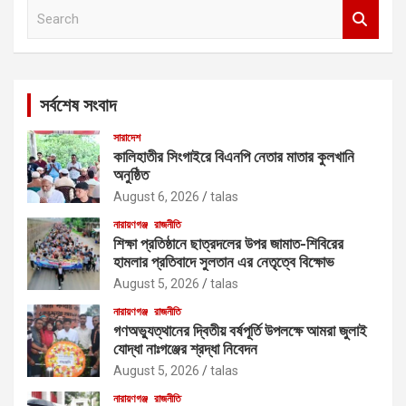
S
e
a
r
c
সর্বশেষ সংবাদ
h
সারাদেশ
কালিহাতীর সিংগাইরে বিএনপি নেতার মাতার কুলখানি
অনুষ্ঠিত
August 6, 2026
talas
নারায়ণগঞ্জ
রাজনীতি
শিক্ষা প্রতিষ্ঠানে ছাত্রদলের উপর জামাত-শিবিরের
হামলার প্রতিবাদে সুলতান এর নেতৃত্বে বিক্ষোভ
August 5, 2026
talas
নারায়ণগঞ্জ
রাজনীতি
গণঅভ্যুত্থানের দ্বিতীয় বর্ষপূর্তি উপলক্ষে আমরা জুলাই
যোদ্ধা নাঃগঞ্জের শ্রদ্ধা নিবেদন
August 5, 2026
talas
নারায়ণগঞ্জ
রাজনীতি