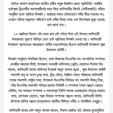
দৈনিক তালাশ.কমঃসৈয়দ মহসীন হাবীব সবুজ টাঙ্গাইল জেলা প্রতিনিধি: শারদীয়
দুর্গাপূজা হিন্দুধর্মীয় ভাবগাম্ভীর্যের মধ্য দিয়ে কালিহাতীর ঝিনাই (ফটিকজানি) নদীতে
অনুষ্ঠিত হলো প্রতিমা বিসর্জন। হাজারো ভক্ত নৌকাযোগে নদীর তীরে সমবেত হন,
যেখানে তাঁদের আনন্দঘন পরিবেশে দুর্গা দেবীর বিদায় সময় এক কিশোরের মৃত্যু হয়েছে
বলে জানা যায়।
১৩ অক্টোবর বিকেল ৩টা থেকে রাত ৬টা পর্যন্ত টানা এই উৎসবে কালিহাতী
উপজেলায় পুরাণো ঐতিহ্য মেনে দুর্গা প্রতিমার বিসর্জন দেওয়া হয়। কালিহাতী
উপজেলা প্রশাসনের আয়োজনে সার্বিক সহযোগিতায় ছিলেন কালিহাতী উপজেলা পূজা
উদযাপন কমিটি।
বিসর্জন অনুষ্ঠানে উপস্থিত ছিলেন, ঢাকা বিভাগের বিএনপির সহ-সাংগঠনিক সম্পাদক
বেনজীর আহমেদ টিটো, উপজেলা সহকারী কমিশনার (ভূমি) মোহাম্মদ সিফাত বিন
সাদেক, কালিহাতী থানার অফিসার ইনচার্জ আবুল কালাম ভূঞা , পূজা উদযাপন কমিটি
সভাপতি বাবু ডা গনেশ চন্দ্র সাহা, হিন্দু বৌদ্ধ, খ্রিষ্টান ঐক্য পরিষদের কালিহাতী
শাখার সভাপতি গোবিন্দ সাহা, উপজেলা বিএনপির সিনিয়র সহ সভাপতি মিজনু মিয়া,
পৌর বিএনপির সভাপতি শহিদুর রহমান সিদ্দিকী ও সম্পাদক সৈয়দ আব্দুল ওয়াদুদ
তৌহিদ, সহ সাধারন সম্পাদক ও সহদেবপুর ইউপি সাবেক চেয়ারম্যান মাসুদুর রহমান
বালা, মোশারফ হোসেন, শ্রম বিষয়ক সম্পাদক আব্দুস সালাম, কালিহাতী ফিলিং
ষ্টেশনের মালিক আব্দুস ছাত্তারসহ স্থানীয় বিভিন্ন ধর্মীয় ও সামাজিক নেতৃবৃন্দ।
কালিহাতী থানার ওসি আবুল কালাম জানান, বিকাল চারটায় দুই নৌকার মুখোমুখীতে