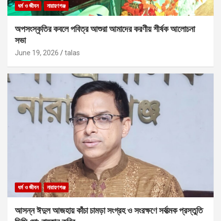
ধর্ম ও জীবন
নারায়ণগঞ্জ
অপসংস্কৃতির কবলে পবিত্র আশুরা আমাদের করণীয় শীর্ষক আলোচনা
সভা
June 19, 2026
talas
ধর্ম ও জীবন
নারায়ণগঞ্জ
আসন্ন ঈদুল আজহায় কাঁচা চামড়া সংগ্রহ ও সংরক্ষণে সর্বাত্মক প্রস্তুতি