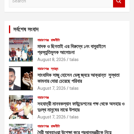
e
a
r
c
সর্বশেষ সংবাদ
h
নারায়ণগঞ্জ
রাজনীতি
মাদক ও ছিনতাই এর বিরুদ্ধে ১নং বাবুরাইলে
প্রস্তুতিমূলক আলোচনা
August 8, 2026
talas
নারায়ণগঞ্জ
স্বাস্থ্য
সাংবাদিক সাজু হোসেন ডেঙ্গু জ্বরে আক্রান্ত সুস্থতা
কামনায় দোয়া চেয়েছে পরিবার
August 7, 2026
talas
নারায়ণগঞ্জ
সহযাত্রী মানবকল্যান ফাউন্ডেশনের পক্ষ থেকে অসহায় ও
দুঃস্থ মানুষের মাঝে উপহার
August 7, 2026
talas
নারায়ণগঞ্জ
রাজনীতি
বৈরী আবহাওয়া উপেক্ষা করে প্রধানমন্ত্রীকে নিয়ে