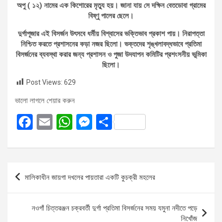
অপু ( ১২) নামের এক কিশোরের মৃত্যু হয়। জানা যায় সে দক্ষিন বেতডোবা গ্রামের
বিষ্ণু পালের ছেলে।
দুর্গাপূজার এই বিসর্জন উৎসবে ধর্মীয় বিশ্বাসের ভক্তিভাব প্রকাশ পায়। নিরাপত্তা
নিশ্চিত করতে প্রশাসনের কড়া নজর ছিলো। ভক্তদের শৃঙ্খলাবদ্ধভাবে প্রতিমা
বিসর্জনের ব্যবস্থা করার জন্য প্রশাসন ও পুজা উদযাপন কমিটির প্রশংসনীয় ভূমিকা
ছিলো।
Post Views:
629
ভালো লাগলে শেয়ার করুন
F
E
W
M
S
a
m
h
es
h
ce
ail
at
se
ar
b
s
n
e
Post
মালিকাধীন জায়গা দখলের পায়তারা একটি কুচক্রী মহলের
o
A
g
navigation
o
p
er
নওগাঁ চিত্তরঞ্জন চক্রবর্তী দুর্গা প্রতিমা বিসর্জনের সময় যমুনা নদীতে পড়ে
k
p
নিখোঁজ