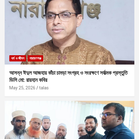
ধর্ম ও জীবন
নারায়ণগঞ্জ
আসন্ন ঈদুল আজহায় কাঁচা চামড়া সংগ্রহ ও সংরক্ষণে সর্বাত্মক প্রস্তুতি
ডিসি মো: রায়হান কবির
May 25, 2026
talas