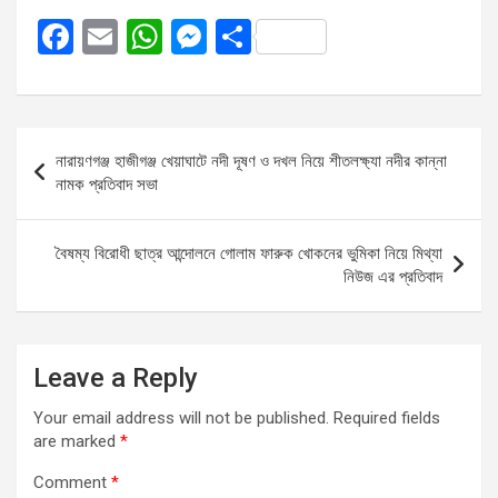
F
E
W
M
S
a
m
h
es
h
ce
ail
at
se
ar
b
s
n
e
Post
নারায়ণগঞ্জ হাজীগঞ্জ খেয়াঘাটে নদী দূষণ ও দখল নিয়ে শীতলক্ষ্যা নদীর কান্না
o
A
g
navigation
নামক প্রতিবাদ সভা
o
p
er
k
p
বৈষম্য বিরোধী ছাত্র আন্দোলনে গোলাম ফারুক খোকনের ভুমিকা নিয়ে মিথ্যা
নিউজ এর প্রতিবাদ
Leave a Reply
Your email address will not be published.
Required fields
are marked
*
Comment
*