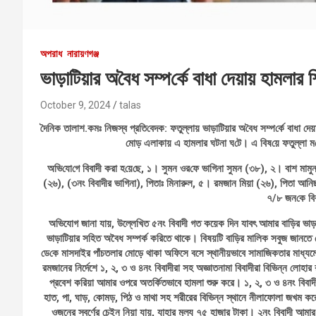
অপরাধ
নারায়ণগঞ্জ
ভাড়া‌টিয়ার অ‌বৈধ সম্প‌র্কে বাধা দেয়ায় হামলার
October 9, 2024
talas
দৈনিক তালাশ.কমঃ নিজস্ব প্রতি‌বেদক: ফতুল্লায় ভাড়া‌টিয়ার অ‌বৈধ সম্প‌র্কে বাধা দেয়
মোড় এলাকায় এ হামলার ঘটনা ঘ‌টে। এ বিষ‌য়ে ফতুল্লা ম‌ডে
অ‌ভি‌যো‌গে বিবাদী করা হ‌য়ে‌ছে, ১। সুমন ওর‌ফে ভাগিনা সুমন (৩৮), ২। বাশ ম
(২৬), (৩নং বিবাদীর ভাগিনা), পিতাঃ মিনারুল, ৫। রমজান মিয়া (২৬), পিতা আনিছ
৭/৮ জন‌কে বিব
অভিযোগ জানা যায়, উল্লেখিত ৫নং বিবাদী গত কয়েক দিন যাবৎ আমার বাড়ির ভাড়
ভাড়াটিয়ার সহিত অবৈধ সম্পর্ক করিতে থাকে। বিষয়টি বা‌ড়ির মা‌লিক সবুজ জানতে 
ডে‌কে মাসদাইর পাঁচতলার মোড়ে থাকা অফিসে বসে স্থানীয়ভাবে সামাজিকতার মাধ্যমে
রমজানের নির্দেশে ১, ২, ৩ ও ৪নং বিবাদীরা সহ অজ্ঞাতনামা বিবাদীরা বিভিন্ন ল
প্রবেশ করিয়া আমার ওপরে অতর্কিতভাবে হামলা শুরু করে। ১, ২, ৩ ও ৪নং বিব
হাত, পা, ঘাড়, কোমড়, পিঠ ও মাথা সহ শরীরের বিভিন্ন স্থানে নীলাফোলা জখম 
ওজনের স্বর্ণের চেইন নিয়া যায়, যাহার মূল্য ৭৫ হাজার টাকা। ২নং বিবাদী আমা