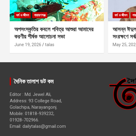
ধর্ম ও জীবন
নারায়ণগঞ্জ
ধর্ম ও জীবন
নার
অপসংস্কৃতির কবলে পবিত্র আশুরা আমাদের
আসন্ন ঈদুল
করণীয় শীর্ষক আলোচনা সভা
সংরক্ষণে সর্ব
কবির
June 19, 2026
talas
May 25, 202
দৈনিক তালাশ ডট কম
Editor : Md. Jewel Ali,
Address: 93 College Road,
Golachipa, Narayangonj.
Mobile: 01818-939232,
01928-702966.
Email:
dailytalas@gmail.com