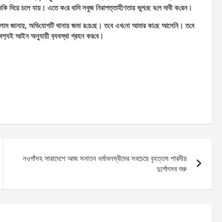
মকি দিয়ে চলে যায়। এতে ক‌রে বা‌দি সবুজ নিরাপত্তাহীণতায় ভুগ‌ছে ব‌লে দাবী ক‌রেন।
লাম জানায়, অ‌ভি‌যোগটি থানায় জমা র‌য়ে‌ছে। ত‌বে এখ‌নো আমার কা‌ছে আসে‌নি। ত‌বে
বশ‌্যই আইন অনুযায়ী ব‌্যবস্থা গ্রহন কর‌বে।
নওগাঁসহ সারাদেশে আজ সনাতন ধর্মাবলম্বীদের সবচেয়ে বৃহত্তম শারদীয়
দুর্গোৎসব শুরু