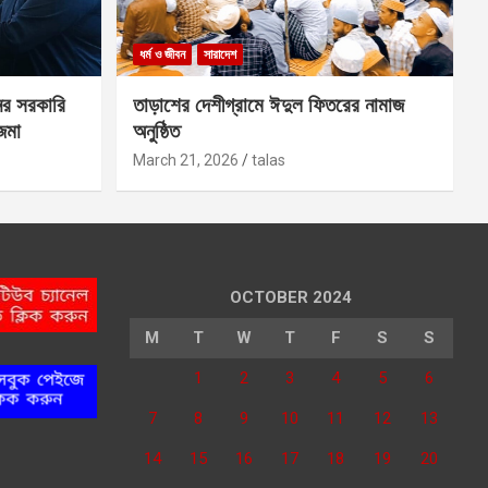
ধর্ম ও জীবন
সারাদেশ
ের সরকারি
তাড়াশের দেশীগ্রামে ঈদুল ফিতরের নামাজ
 জমা
অনুষ্ঠিত
March 21, 2026
talas
OCTOBER 2024
M
T
W
T
F
S
S
1
2
3
4
5
6
7
8
9
10
11
12
13
14
15
16
17
18
19
20