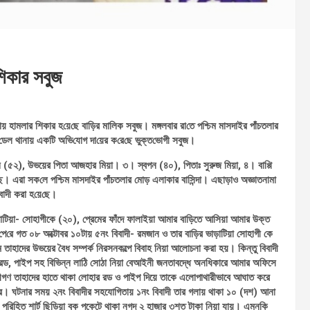
 শিকার সবুজ
ায় হামলার শিকার হ‌য়ে‌ছে বা‌ড়ির মা‌লিক সবুজ। মঙ্গলবার রা‌তে পশ্চিম মাসদাইর পাঁচতলার
ল থানায় এক‌টি অ‌ভি‌যোগ দা‌য়ের ক‌রে‌ছে ভুক্ত‌ভোগী সবুজ।
ামুন (৫২), উভয়ের পিতা আজহার মিয়া। ৩। স্বপন (৪০), পিতাঃ সুরুজ মিয়া, ৪। বাপ্পি
। এরা সক‌লে পশ্চিম মাসদাইর পাঁচতলার মোড় এলাকার বা‌সিন্দা। এছাড়াও অজ্ঞাতনামা
াদী করা হ‌য়ে‌ছে।
াটিয়া- সোহাগীকে (২০), প্রেমের ফাঁদে ফালাইয়া আমার বাড়িতে আসিয়া আমার উক্ত
পে‌রে গত ০৮ অক্টোবর ১০টায় ৫নং বিবাদী- রমজান ও তার বাড়ির ভাড়াটিয়া সোহাগী কে
 তাহাদের উভয়ের বৈধ সম্পর্ক নিরসনকল্পে বিবাহ নিয়া আলোচনা করা হয়। কিন্তু বিবাদী
োহার রড, পাইপ সহ বিভিন্ন লাঠি সোঠা নিয়া বেআইনী জনতাবদ্ধে অনধিকারে আমার অফিসে
াদীগণ তাহাদের হাতে থাকা লোহার রড ও পাইপ দিয়ে তাকে এলোপাথারীভাবে আঘাত করে
করে। ঘটনার সময় ২নং বিবাদীর সহযোগিতায় ১নং বিবাদী তার গলায় থাকা ১০ (দশ) আনা
র পরিহিত শার্ট ছিড়িয়া বুক পকেটে থাকা নগদ ২ হাজার ৩শত টাকা নিয়া যায়। এমন‌কি