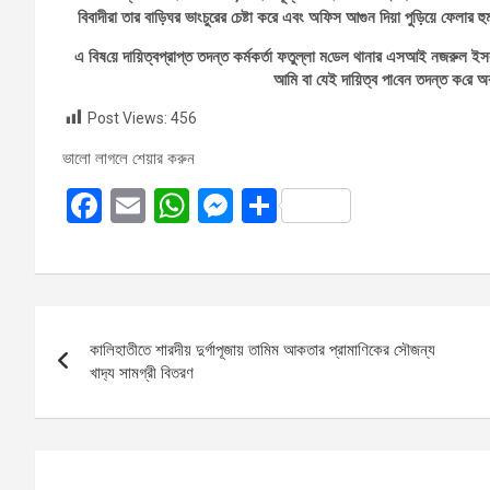
বিবাদীরা তার বাড়িঘর ভাংচুরের চেষ্টা করে এবং অফিস আগুন দিয়া পুড়িয়ে ফেলার হু
এ বিষ‌য়ে দা‌য়িত্বপ্রাপ্ত তদন্ত কর্মকর্তা ফতুল্লা ম‌ডেল থানার এসআই নজরুল ইস
আমি বা যেই দায়িত্ব পা‌বেন তদন্ত ক‌রে অ
Post Views:
456
ভালো লাগলে শেয়ার করুন
F
E
W
M
S
a
m
h
es
h
ce
ail
at
se
ar
b
s
n
e
Post
o
A
g
কালিহাতীতে শারদীয় দুর্গাপূজায় তামিম আকতার প্রামাণিকের সৌজন্য
navigation
o
p
er
খাদ‍্য সামগ্রী বিতরণ
k
p