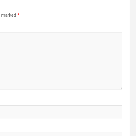
re marked
*