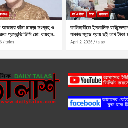
ায়ণগঞ্জ
ধর্ম ও জীবন
শিক্ষা
সারাদেশ
 আজহায় কাঁচা চামড়া সংগ্রহ ও
কালিহাতীতে ইসলামিক ফাউন্ডেশন
াত্মক প্রস্তুতি ডিসি মো: রায়হান
যাকাত ফান্ডে প্রায় দুই লাখ টাকা
6
talas
April 2, 2026
talas