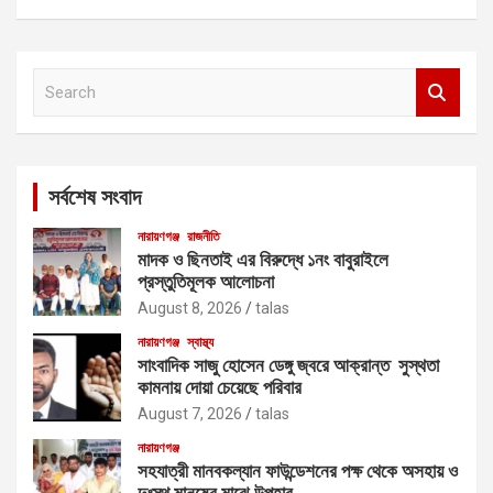
S
e
a
r
c
সর্বশেষ সংবাদ
h
নারায়ণগঞ্জ
রাজনীতি
মাদক ও ছিনতাই এর বিরুদ্ধে ১নং বাবুরাইলে
প্রস্তুতিমূলক আলোচনা
August 8, 2026
talas
নারায়ণগঞ্জ
স্বাস্থ্য
সাংবাদিক সাজু হোসেন ডেঙ্গু জ্বরে আক্রান্ত সুস্থতা
কামনায় দোয়া চেয়েছে পরিবার
August 7, 2026
talas
নারায়ণগঞ্জ
সহযাত্রী মানবকল্যান ফাউন্ডেশনের পক্ষ থেকে অসহায় ও
দুঃস্থ মানুষের মাঝে উপহার