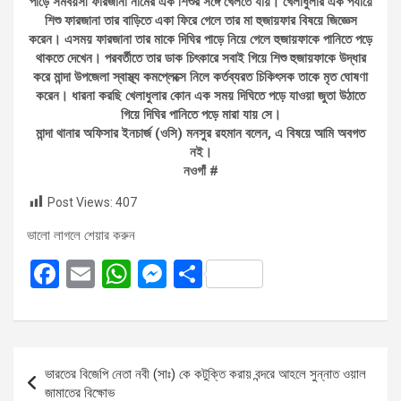
পাড়ে সমবয়সী ফারজানা নামের এক শিশুর সঙ্গে খেলতে যায়। খেলাধুলার এক পর্যায়ে
শিশু ফারজানা তার বাড়িতে একা ফিরে গেলে তার মা হুজায়ফার বিষয়ে জিজ্ঞেস
করেন। এসময় ফারজানা তার মাকে দিঘির পাড়ে নিয়ে গেলে হুজায়ফাকে পানিতে পড়ে
থাকতে দেখেন। পরবর্তীতে তার ডাক চিৎকারে সবাই গিয়ে শিশু হুজায়ফাকে উদ্ধার
করে মান্দা উপজেলা স্বাস্থ্য কমপ্লেক্সে নিলে কর্তব্যরত চিকিৎসক তাকে মৃত ঘোষণা
করেন। ধারনা করছি খেলাধুলার কোন এক সময় দিঘিতে পড়ে যাওয়া জুতা উঠাতে
গিয়ে দিঘির পানিতে পড়ে মারা যায় সে।
মান্দা থানার অফিসার ইনচার্জ (ওসি) মনসুর রহমান বলেন, এ বিষয়ে আমি অবগত
নই।
নওগাঁ #
Post Views:
407
ভালো লাগলে শেয়ার করুন
F
E
W
M
S
a
m
h
es
h
ce
ail
at
se
ar
b
s
n
e
Post
ভারতের বিজেপি নেতা নবী (সাঃ) কে কটুক্তি করায় বন্দরে আহলে সুন্নাত ওয়াল
o
A
g
navigation
জামাতের বিক্ষোভ