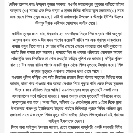
দৈনিক তালাশ.কমঃ উজ্জ্বল কুমার সরকার: নওগাঁর মহাদেবপুরে পুকুরের পানিতে মাইশা
আক্তার (৩) নামের এক শিশু কন্যা ও মান্দায় দিঘির পানিতে ডুবে হুজায়ফা(৩) নামে
এক ছেলে শিশুর মৃত্যু হয়েছে। মাইশা মহাদেবপুর উপজেলার ভীমপুর ইউপির উত্তর
ভীমপুর ট্রাক ডাইভার মোহাম্মদ আলীর মেয়ে।
স্থানীয় সূত্রে জানা যায়, শুক্রবার ২৭ সেপ্টেম্বর নিহত শিশু কন্যার দাদি অসুস্থ
অনুভব করায় রাত ৯ টার সময় পাশের কয়েকটি বাড়ির পর এক গ্রাম্য ডাক্তারের
বাসায় ওষুধ নিতে যান। সে তার দাদির পেছনে পেছনে যাওয়ায় তার দাদি বুঝতে না
পারাই নিজ বাসায় চলে আসেন। বাসাতে শিশু না থাকায় পরিবারের লোকজন অনেক
খোঁজাখুঁজি করে শিশুটিকে না পেয়ে নওহাটা ফাঁড়ির পুলিশ কে জানায়। ফাঁড়ির পুলিশ
রাত ১১ টার সময় বাড়ির পাশের একটি পুকুর থেকে শিশুর মৃতদেহ উদ্ধার করে। শিশু
কন্যার মৃত্যুতে এলাকায় শোকের ছায়া নেমে আসে।
নওহাটা পুলিশ ফাঁড়ির এস আই জিয়াউর রহমান জিয়া ঘটনার সত্যতা নিশ্চিত করে
জানান, রাতে খবর পাওয়ার পরে আমরা সেখানে গিয়ে পুকুরে পানি থেকে শিশুর মৃতদেহ
উদ্ধার করে ফাঁড়িতে নিয়ে আসি। ময়নাতদন্তের জন্য মৃতদেহটি নওগাঁ সদর
হাসপাতালের মর্গে পাঠানো হয়েছে। ময়না তদন্ত শেষে মৃতদেহটি পরিবারের কাছে
হস্তান্তর করা হবে। অপর দিকে, শনিবার ২৮ সেপ্টেম্বর বেলা ১২টার দিকে মান্দা
উপজেলার গনেশপুর ইউনিয়নের উত্তর পারইল দিঘিপাড়া গ্রামে দিঘির পানিতে ডুবে
হুজায়ফা নামে এক ছেলে শিশুর মৃত্যু ঘটনা ঘটেছে।নিহত শিশু হুজায়ফা ওই গ্রামের
সাইফুল ইসলামের ছেলে।
শিশুর বাবা সাইফুল ইসলাম জানান, ছেলে হুজায়ফা পার্শ্ববর্তী একটি সরকারি দিঘির