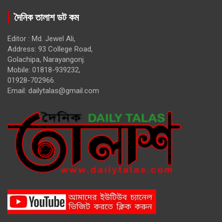
দৈনিক তালাশ ডট কম
Editor : Md. Jewel Ali,
Address: 93 College Road,
Golachipa, Narayangonj.
Mobile: 01818-939232,
01928-702966.
Email:
dailytalas@gmail.com