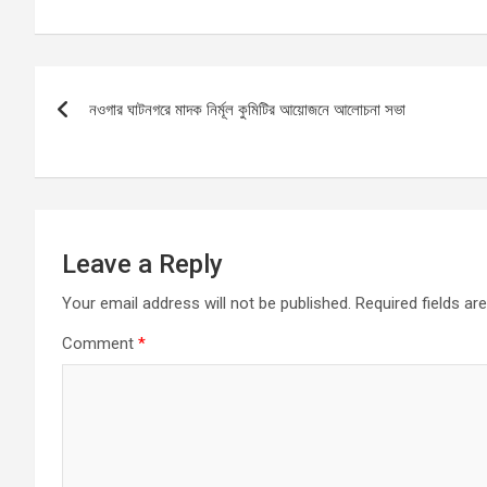
a
m
h
es
h
ce
ail
at
se
ar
b
s
n
e
Post
o
A
g
নওগার ঘাটনগরে মাদক নির্মূল কুমিটির আয়োজনে আলোচনা সভা
navigation
o
p
er
k
p
Leave a Reply
Your email address will not be published.
Required fields a
Comment
*