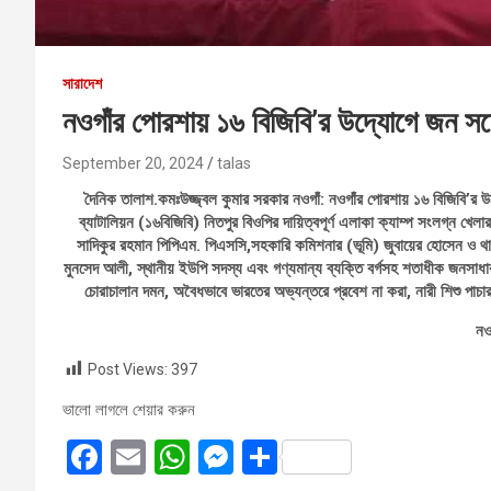
সারাদেশ
নওগাঁর পোরশায় ১৬ বিজিবি’র উদ্যোগে জন স
September 20, 2024
talas
দৈনিক তালাশ.কমঃউজ্জ্বল কুমার সরকার নওগাঁ: নওগাঁর পোরশায় ১৬ বিজিবি’র 
ব্যাটালিয়ন (১৬বিজিবি) নিতপুর বিওপির দায়িত্বপূর্ণ এলাকা ক্যাম্প সংলগ্ন খেলা
সাদিকুর রহমান পিপিএম. পিএসসি,সহকারি কমিশনার (ভূমি) জুবায়ের হোসেন ও থ
মুনসেদ আলী, স্থানীয় ইউপি সদস্য এবং গণ্যমান্য ব্যক্তি বর্গসহ শতাধীক জনসা
চোরাচালান দমন, অবৈধভাবে ভারতের অভ্যন্তরে প্রবেশ না করা, নারী শিশু পা
নও
Post Views:
397
ভালো লাগলে শেয়ার করুন
F
E
W
M
S