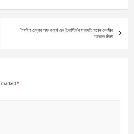
টাঙ্গাইল চেম্বার অফ কমার্স এন্ড ইন্ডাস্ট্রি’র সভাপতি হলেন বেনজীর
আহমেদ টিটো
re marked
*