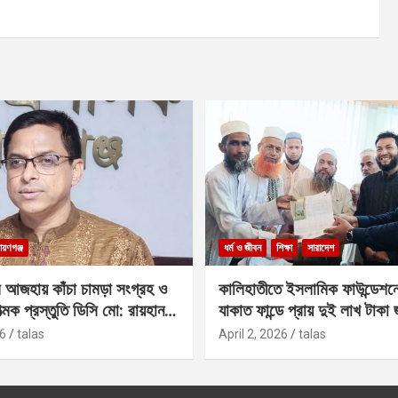
ায়ণগঞ্জ
ধর্ম ও জীবন
শিক্ষা
সারাদেশ
 আজহায় কাঁচা চামড়া সংগ্রহ ও
কালিহাতীতে ইসলামিক ফাউন্ডেশন
াত্মক প্রস্তুতি ডিসি মো: রায়হান
যাকাত ফান্ডে প্রায় দুই লাখ টাকা
6
talas
April 2, 2026
talas