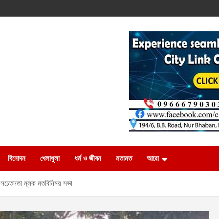
বিনোদন
খেলাধুলা
ধর্ম ও জীবন
মতামত
আরো
ন সচেতনতা মূলক মতবিনিময় সভা