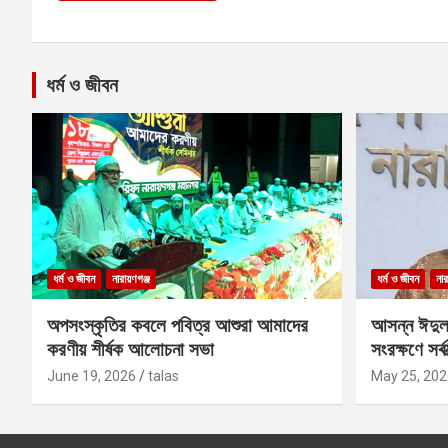
ধর্ম ও জীবন
ধর্ম ও জীবন
নারায়ণগঞ্জ
ধর্ম ও জীবন
নার
অপসংস্কৃতির কবলে পবিত্র আশুরা আমাদের
আসন্ন ঈদুল
করণীয় শীর্ষক আলোচনা সভা
সংরক্ষণে সর্ব
কবির
June 19, 2026
talas
May 25, 202