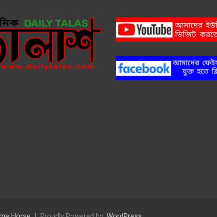
me Horse
Proudly Powered by:
WordPress