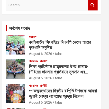
S
e
a
r
c
সর্বশেষ সংবাদ
h
সারাদেশ
কালিহাতীর সিংগাইরে বিএনপি নেতার মাতার
কুলখানি অনুষ্ঠিত
August 6, 2026
talas
নারায়ণগঞ্জ
রাজনীতি
শিক্ষা প্রতিষ্ঠানে ছাত্রদলের উপর জামাত-
শিবিরের হামলার প্রতিবাদে সুলতান এর
নেতৃত্বে বিক্ষোভ
August 5, 2026
talas
নারায়ণগঞ্জ
রাজনীতি
গণঅভ্যুত্থানের দ্বিতীয় বর্ষপূর্তি উপলক্ষে আমরা
জুলাই যোদ্ধা নাঃগঞ্জের শ্রদ্ধা নিবেদন
August 5, 2026
talas