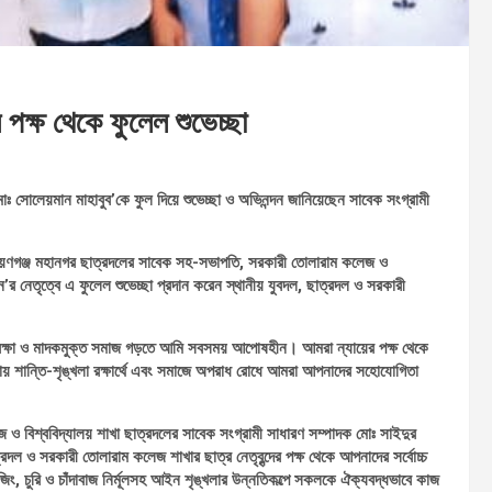
পক্ষ থেকে ফুলেল শুভেচ্ছা
োঃ সোলেয়মান মাহাবুব’কে ফুল দিয়ে শুভেচ্ছা ও অভিনন্দন জানিয়েছেন সাবেক সংগ্রামী
নারায়ণগঞ্জ মহানগর ছাত্রদলের সাবেক সহ-সভাপতি, সরকারী তোলারাম কলেজ ও
’র নেতৃত্বে এ ফুলেল শুভেচ্ছা প্রদান করেন স্থানীয় যুবদল, ছাত্রদল ও সরকারী
লা রক্ষা ও মাদকমুক্ত সমাজ গড়তে আমি সবসময় আপোষহীন। আমরা ন্যায়ের পক্ষ থেকে
 শান্তি-শৃঙ্খলা রক্ষার্থে এবং সমাজে অপরাধ রোধে আমরা আপনাদের সহোযোগিতা
 বিশ্ববিদ্যালয় শাখা ছাত্রদলের সাবেক সংগ্রামী সাধারণ সম্পাদক মোঃ সাইদুর
দল ও সরকারী তোলারাম কলেজ শাখার ছাত্র নেতৃবৃন্দের পক্ষ থেকে আপনাদের সর্বোচ্চ
জিং, চুরি ও চাঁদাবাজ নির্মূলসহ আইন শৃঙ্খলার উন্নতিকল্পে সকলকে ঐক্যবদ্ধভাবে কাজ