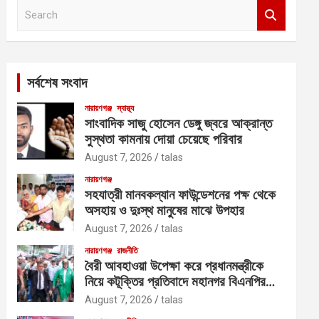
S
e
a
r
c
সর্বশেষ সংবাদ
h
নারায়ণগঞ্জ
স্বাস্থ্য
সাংবাদিক সাজু হোসেন ডেঙ্গু জ্বরে আক্রান্ত
সুস্থতা কামনায় দোয়া চেয়েছে পরিবার
August 7, 2026
talas
নারায়ণগঞ্জ
সহযাত্রী মানবকল্যান ফাউন্ডেশনের পক্ষ থেকে
অসহায় ও দুঃস্থ মানুষের মাঝে উপহার
August 7, 2026
talas
নারায়ণগঞ্জ
রাজনীতি
বৈরী আবহাওয়া উপেক্ষা করে প্রধানমন্ত্রীকে
নিয়ে কটূক্তির প্রতিবাদে মহানগর বিএনপির
বিক্ষোভ
August 7, 2026
talas