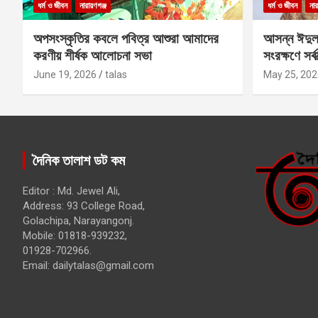
ধর্ম ও জীবন
নারায়ণগঞ্জ
ধর্ম ও জীবন
নার
অপসংস্কৃতির কবলে পবিত্র আশুরা আমাদের
আসন্ন ঈদুল
করণীয় শীর্ষক আলোচনা সভা
সংরক্ষণে সর্ব
কবির
June 19, 2026
talas
May 25, 202
দৈনিক তালাশ ডট কম
Editor : Md. Jewel Ali,
Address: 93 College Road,
Golachipa, Narayangonj.
Mobile: 01818-939232,
01928-702966.
Email:
dailytalas@gmail.com