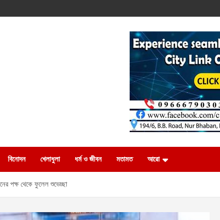
বিনোদন
খেলাধুলা
ধর্ম ও জীবন
মতামত
আরো
ের পক্ষ থেকে ফুলেল শুভেচ্ছা