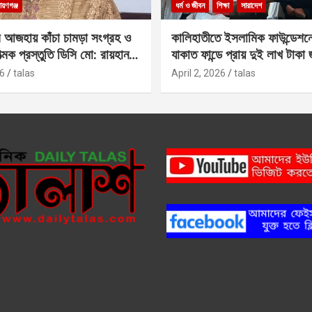
ায়ণগঞ্জ
ধর্ম ও জীবন
শিক্ষা
সারাদেশ
 আজহায় কাঁচা চামড়া সংগ্রহ ও
কালিহাতীতে ইসলামিক ফাউন্ডেশন
াত্মক প্রস্তুতি ডিসি মো: রায়হান
যাকাত ফান্ডে প্রায় দুই লাখ টাকা
6
talas
April 2, 2026
talas