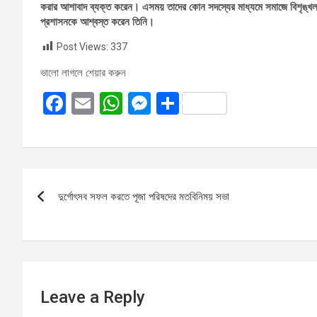
করার আশাবাদ ব্যক্ত করেন। এসময় তাদের কোন সদস্যের মাধ্যমে সমাজে বিশৃঙ্খলা,
প্রশাসনকে আশ্বস্ত করেন তিনি।
Post Views:
337
ভালো লাগলে শেয়ার করুন
F
E
W
M
S
a
m
h
es
h
ce
ail
at
se
ar
b
s
n
e
Post
o
A
g
দুর্গোৎসব সফল করতে পূজা পরিষদের মতবিনিময় সভা
navigation
o
p
er
k
p
Leave a Reply