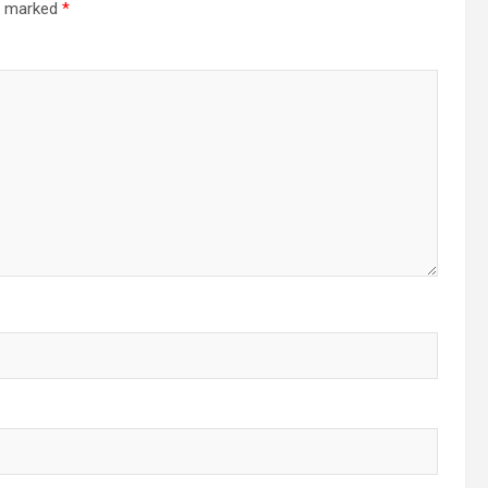
re marked
*