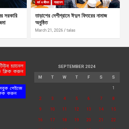
ধর্ম ও জীবন
সারাদেশ
ের সরকারি
তাড়াশের দেশীগ্রামে ঈদুল ফিতরের নামাজ
 জমা
অনুষ্ঠিত
March 21, 2026
talas
SEPTEMBER 2024
M
T
W
T
F
S
S
1
2
3
4
5
6
7
8
9
10
11
12
13
14
15
16
17
18
19
20
21
22