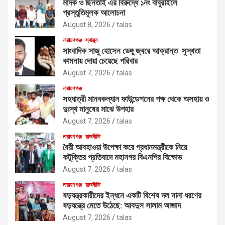
মাদক ও ছিনতাই এর বিরুদ্ধে ১নং বাবুরাইলে
প্রস্তুতিমূলক আলোচনা
August 8, 2026
talas
নারায়ণগঞ্জ
স্বাস্থ্য
সাংবাদিক সাজু হোসেন ডেঙ্গু জ্বরে আক্রান্ত সুস্থতা
কামনায় দোয়া চেয়েছে পরিবার
August 7, 2026
talas
নারায়ণগঞ্জ
সহযাত্রী মানবকল্যান ফাউন্ডেশনের পক্ষ থেকে অসহায় ও
দুঃস্থ মানুষের মাঝে উপহার
August 7, 2026
talas
নারায়ণগঞ্জ
রাজনীতি
বৈরী আবহাওয়া উপেক্ষা করে প্রধানমন্ত্রীকে নিয়ে
কটূক্তির প্রতিবাদে মহানগর বিএনপির বিক্ষোভ
August 7, 2026
talas
নারায়ণগঞ্জ
রাজনীতি
ষড়যন্ত্রকারীদের ইন্ধনে একটি বিশেষ দল নানা ধরণের
ষড়যন্ত্রে মেতে উঠেছে: আবদুস সালাম আজাদ
August 7, 2026
talas