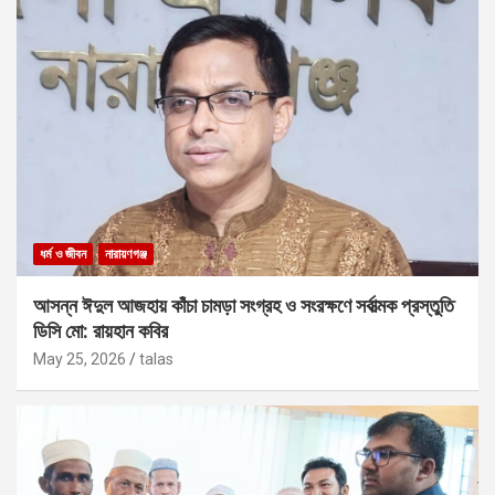
ধর্ম ও জীবন
নারায়ণগঞ্জ
আসন্ন ঈদুল আজহায় কাঁচা চামড়া সংগ্রহ ও সংরক্ষণে সর্বাত্মক প্রস্তুতি
ডিসি মো: রায়হান কবির
May 25, 2026
talas