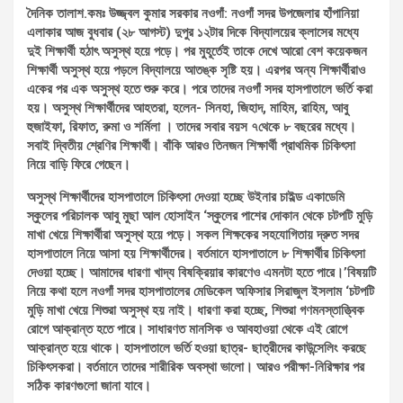
দৈনিক তালাশ.কমঃ উজ্জ্বল কুমার সরকার নওগাঁ: নওগাঁ সদর উপজেলার হাঁপানিয়া
এলাকার আজ বুধবার (২৮ আগস্ট) দুপুর ১২টার দিকে বিদ্যালয়ের ক্লাসের মধ্যে
দুই শিক্ষার্থী হঠাৎ অসুস্থ হয়ে পড়ে। পর মুহূর্তেই তাকে দেখে আরো বেশ কয়েকজন
শিক্ষার্থী অসুস্থ হয়ে পড়লে বিদ্যালয়ে আতঙ্ক সৃষ্টি হয়। এরপর অন্য শিক্ষার্থীরাও
একের পর এক অসুস্থ হতে শুরু করে। পরে তাদের নওগাঁ সদর হাসপাতালে ভর্তি করা
হয়। অসুস্থ শিক্ষার্থীদের আহতরা, হলেন- সিনহা, জিহাদ, মাহিম, রাহিম, আবু
হুজাইফা, রিফাত, রুমা ও শর্মিলা । তাদের সবার বয়স ৭থেকে ৮ বছরের মধ্যে।
সবাই দ্বিতীয় শ্রেণির শিক্ষার্থী। বাঁকি আরও তিনজন শিক্ষার্থী প্রাথমিক চিকিৎসা
নিয়ে বাড়ি ফিরে গেছেন।
অসুস্থ শিক্ষার্থীদের হাসপাতালে চিকিৎসা দেওয়া হচ্ছে উইনার চাইল্ড একাডেমি
স্কুলের পরিচালক আবু মুছা আল হোসাইন ‘স্কুলের পাশের দোকান থেকে চটপটি মুড়ি
মাখা খেয়ে শিক্ষার্থীরা অসুস্থ হয়ে পড়ে। সকল শিক্ষকের সহযোগিতায় দ্রুত সদর
হাসপাতালে নিয়ে আসা হয় শিক্ষার্থীদের। বর্তমানে হাসপাতালে ৮ শিক্ষার্থীর চিকিৎসা
দেওয়া হচ্ছে। আমাদের ধারণা খাদ্য বিষক্রিয়ার কারণেও এমনটা হতে পারে।’বিষয়টি
নিয়ে কথা হলে নওগাঁ সদর হাসপাতালের মেডিকেল অফিসার সিরাজুল ইসলাম ‘চটপটি
মুড়ি মাখা খেয়ে শিশুরা অসুস্থ হয় নাই। ধারণা করা হচ্ছে, শিশুরা গণমনস্তাত্ত্বিক
রোগে আক্রান্ত হতে পারে। সাধারণত মানসিক ও আবহাওয়া থেকে এই রোগে
আক্রান্ত হয়ে থাকে। হাসপাতালে ভর্তি হওয়া ছাত্র- ছাত্রীদের কাউন্সেলিং করছে
চিকিৎসকরা। বর্তমানে তাদের শারীরিক অবস্থা ভালো। আরও পরীক্ষা-নিরিক্ষার পর
সঠিক কারণগুলো জানা যাবে।