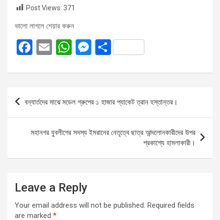
Post Views:
371
ভালো লাগলে শেয়ার করুন
F
E
W
M
S
a
m
h
es
h
ce
ail
at
se
ar
b
s
n
e
Post
বন্যার্তদের মাঝে মডেল গ্রুপের ১ হাজার প্যাকেট ত্রান হস্তান্তর।
o
A
g
navigation
o
p
er
মহানগর যুবলীগের সদস্য ইমরানের নেতৃত্বে ছাত্র আন্দলোনকারীদের উপর
k
p
প্রকাশ্যে হামলাকারী।
Leave a Reply
Your email address will not be published.
Required fields
are marked
*