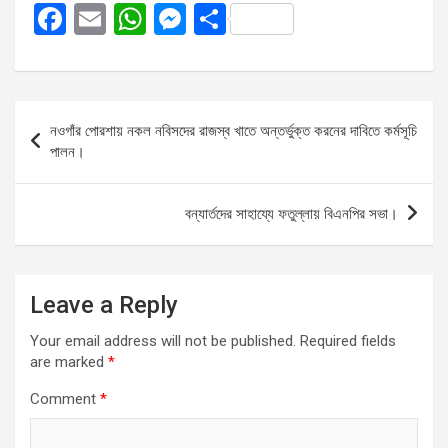
F
E
W
M
S
a
m
h
es
h
ce
ail
at
se
ar
b
s
n
e
Post
নওগাঁর পোরশায় নকল নবিসদের রাজস্ব খাতে অন্তর্ভুক্ত করনের দাবিতে কর্মসূচি
o
A
g
navigation
পালন।
o
p
er
k
p
বন্যার্তদের সাহায্যে ফতুল্লায় বিএনপির সভা।
Leave a Reply
Your email address will not be published.
Required fields
are marked
*
Comment
*