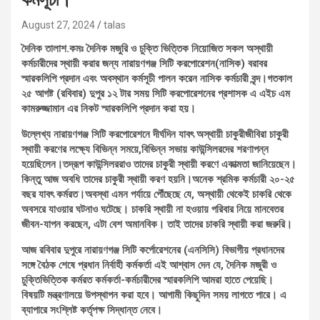
August 27, 2024
talas
দৈনিক তালাশ.কমঃ দৈনিক মজুরি ও চুক্তি ভিত্তিক নিয়োজিত সকল অস্থায়ী
কর্মচারীদের স্থায়ী করার জন্য নারায়ণগঞ্জ সিটি করপোরেশন(নাসিক) বরাবর
স্মারকলিপি প্রদান এবং অবস্থান কর্মসূচী পালন করেন নাসিক কর্মচারী বৃন্দ।গতকাল
২৫ আগষ্ট (রবিবার) দুপুর ১২ টার সময় সিটি করপোরেশনের প্রশাসক এ এইচ এম
কামরুজ্জামান এর নিকট স্মারকলিপি প্রদান করা হয়।
উল্লেখ্য নারায়ণগঞ্জ সিটি করপোরেশনে দীর্ঘদিন যাবৎ অস্থায়ী চাকুরীজীবিরা চাকুরী
স্থায়ী করণের লক্ষ্যে বিভিন্ন সময়ে,বিভিন্ন সভায় কাউন্সিলরদের শরণাপন্ন
হয়েছিলেন।তদ্রূপ কাউন্সিলররাও তাদের চাকুরী স্থায়ী করণে একাত্মতা জানিয়েছেন।
কিন্তু আজ অবধি তাদের চাকুরী স্থায়ী করণ হয়নি।অনেক শ্রমিক কর্মচারী ২০-২৫
বছর যাবৎ কর্মরত।অবস্থা এমন পর্যায়ে পৌঁছেছে যে, অস্থায়ী থেকেই চাকরি থেকে
অবসরে যাওয়ার ঘটনাও ঘটেছে। চাকরি স্থায়ী না হওয়ায় পরিবার নিয়ে মানবেতর
জীবন-যাপন করছেন, এটা বেশ অমানবিক। তাই তাদের চাকরি স্থায়ী করা জরুরি।
আজ রবিবার দুপুরে নারায়ণগঞ্জ সিটি কর্পোরেশনের (এনসিসি) বিভাগীয় প্রধানদের
সঙ্গে বৈঠক শেষে প্রধান নির্বাহী কর্মকর্তা এই আশ্বাস দেন যে, দৈনিক মজুরী ও
চুক্তিভিত্তিক কর্মরত কর্মকর্তা-কর্মচারীদের স্মারকলিপি আমরা হাতে পেয়েছি।
বিষয়টি মন্ত্রণালয়ে উপস্থাপন করা হবে। আগামী কিছুদিন সময় লাগতে পারে। এ
ব্যাপারে সংশ্লিষ্ট কর্তৃপক্ষ সিদ্ধান্ত নেবে।