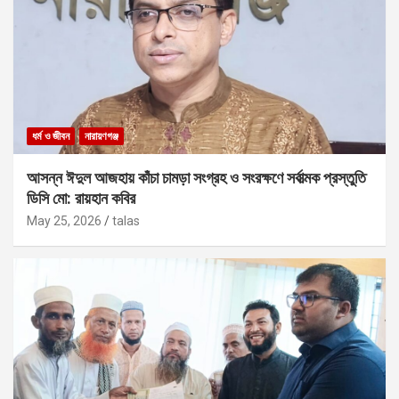
ধর্ম ও জীবন
নারায়ণগঞ্জ
আসন্ন ঈদুল আজহায় কাঁচা চামড়া সংগ্রহ ও সংরক্ষণে সর্বাত্মক প্রস্তুতি
ডিসি মো: রায়হান কবির
May 25, 2026
talas