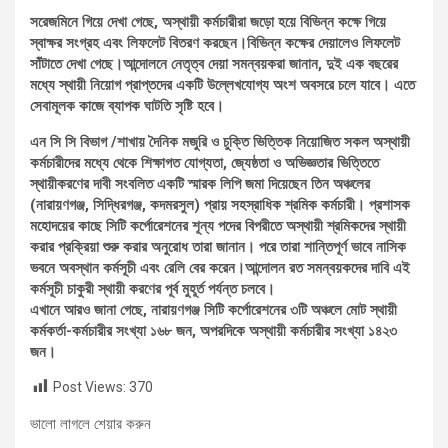
সরেজমিনে গিয়ে দেখা গেছে, অস্থায়ী কর্মচারীরা জড়ো হয়ে বিভিন্ন কক্ষে গিয়ে
স্বাক্ষর সংগ্রহ এবং লিফলেট বিতরণ করছেন।বিভিন্ন কক্ষের দেয়ালেও লিফলেট
সাঁটাতে দেখা গেছে।আন্দোলনে নেতৃত্ব দেয়া সমন্বয়করা জানান, দুই এক বছরের
মধ্যে স্থায়ী নিয়োগ প্রাপ্তদের একটি উল্লেখযোগ্য অংশ অবসরে চলে যাবে। এতে
সেবামূলক কাজে ব্যাপক ঘাটতি সৃষ্টি হবে।
এন সি সি বিভাগ /শাখায় দৈনিক মজুরি ও চুক্তি ভিত্তিক নিয়োজিত সকল অস্থায়ী
কর্মচারীদের মধ্যে থেকে শিক্ষাগত যোগ্যতা, জ্যেষ্ঠতা ও অভিজ্ঞতার ভিত্তিতে
স্থায়ীকরণের দাবী সংবলিত একটি স্মারক লিপি জমা দিয়েছেন তিন অঞ্চলের
(নারায়ণগঞ্জ, সিদ্ধিরগঞ্জ, কদমরসুল) প্রায় সহস্রাধিক শ্রমিক কর্মচারী। প্রশাসক
মহোদয়ের কাছে সিটি কর্পোরেশনের শূন্য পদের বিপরীতে অস্থায়ী শ্রমিকদের স্থায়ী
করার প্রক্রিয়া শুরু করার অনুরোধ তারা জানান। পরে তারা শান্তিপূর্ণ ভাবে নাসিক
ভবনে অবস্থান কর্মসূচী এবং রেলি বের করেন।আন্দোলন রত সমন্বয়কদের দাবি এই
কর্মসূচী চাকুরী স্থায়ী করণের পূর্ব মুহূর্ত পর্যন্ত চলবে।
এখানে আরও জানা গেছে, নারায়ণগঞ্জ সিটি কর্পোরেশনের ৩টি অঞ্চলে মোট স্থায়ী
কর্মকর্তা-কর্মচারীর সংখ্যা ১৬৮ জন, অপরদিকে অস্থায়ী কর্মচারীর সংখ্যা ১৪২৩
জন।
Post Views:
370
ভালো লাগলে শেয়ার করুন