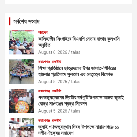
a
r
c
সর্বশেষ সংবাদ
h
সারাদেশ
কালিহাতীর সিংগাইরে বিএনপি নেতার মাতার কুলখানি
অনুষ্ঠিত
August 6, 2026
talas
নারায়ণগঞ্জ
রাজনীতি
শিক্ষা প্রতিষ্ঠানে ছাত্রদলের উপর জামাত-শিবিরের
হামলার প্রতিবাদে সুলতান এর নেতৃত্বে বিক্ষোভ
August 5, 2026
talas
নারায়ণগঞ্জ
রাজনীতি
গণঅভ্যুত্থানের দ্বিতীয় বর্ষপূর্তি উপলক্ষে আমরা জুলাই
যোদ্ধা নাঃগঞ্জের শ্রদ্ধা নিবেদন
August 5, 2026
talas
নারায়ণগঞ্জ
রাজনীতি
জুলাই গণঅভ্যুত্থান দিবস উপলক্ষে নারায়ণগঞ্জে ১১
দলীয় ঐক্যের সমাবেশ