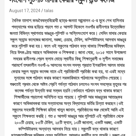
August 17, 2024
talas
দৈনিক তালাশ.কমঃবৈষম্যবিরোধী ছাত্র-জনতা আন্দোলন এ-র মুখে শেখ হাসিনার
পদত্যাগের খবর ছড়িয়ে পড়লে গত ৫ আগস্ট বিকেলে নওগাঁর রানীনগরে উত্তেজিত
জনতা বিভিন্ন স্থাপনায় ভাঙচুর-লুটপাট ও অগ্নিসংযোগ করে। সেদিন মাদার কেয়ার
স্কুল অ্যান্ড কলেজের জানালা, দরজা, চেয়ার, টেবিল, কম্পিউটারসহ আসবাব ভাঙচুর
করে লুটপাট করা হয়। ফলে ওই স্কুলের পাঠদান বন্ধ থাকায় শিক্ষার্থীদের ভবিষ্যৎ
নিয়ে উৎকণ্ঠায় আছেন অভিভাবক ও শিক্ষকরা। জানা গেছে, ২০১৫ সালে উপজেলা
সদরের রানীনগর প্রেস ক্লাব মোড়ে স্থানীয় কিছু শিক্ষানুরাগী ও সুশীল সমাজের
পরামর্শে তৎকালীন নওগাঁ-৬ আসনের সংসদ সদস্য প্রয়াত ইসরাফিল আলম মাদার
কেয়ার স্কুল অ্যান্ড কলেজ নামে এই প্রতিষ্ঠানটি প্রতিষ্ঠা করা হয়, যা এরই মধ্যে
সুনামের সঙ্গে পাঠদান করার কারণে সরকারিভাবে পাঠদানের অনুমতিও পেয়েছে।
শুরুতেই প্রথম থেকে অষ্টম শ্রেণি পর্যন্ত পাঠদান চললেও সংসদ সদস্যের মৃত্যুর পর
কলেজ পর্যন্ত উন্নতি করা সম্ভব হয়নি।বর্তমানে পাঠদান বন্ধ থাকার কারণে
শিক্ষার্থীদের পড়ালেখা অনিশ্চিত হয়ে পড়েছে। লুটপাট আর ভাঙচুরের আতঙ্কের
কারণে অভিভাবকরা তার সন্তানদের অন্য বিদ্যালয়ে ভর্তির চিন্তা করছেন।ওই
স্কুলের সহকারী শিক্ষিকা রহিমা খাতুন জানান, প্রতিষ্ঠানের শুরু থেকেই আমি এই
স্কুলে শিক্ষকতা করছি। গত ৫ আগস্ট ভাঙচুর আর লুটপাটে এই প্রতিষ্ঠান থেকে
২০০টি চেয়ার, ৮৫টি টেবিল, ২৫টি ফ্যান, ১৩টি জানালা, একটি দরজা, একটি
কম্পিউটারসহ অন্যান্য আসবাব নিয়ে যায়। স্কুলটি বন্ধ থাকার কারণে
ছাত্রছাত্রীদের ভবিষ্যৎ যেমন অনিশ্চিত, আমরাও কর্মহীন হয়ে পড়েছি। দ্রুত এর