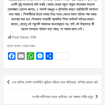
একটি সুষ্ঠু সমাধানের দাবি করছি।মাদার কেয়ার স্কুল অ্যান্ড কলেজের অধ্যক্ষ
মোফাজ্জল হোসেন জানান, ৫ আগস্ট ভাঙচুর ও লুটপাটের কারণে প্রতিষ্ঠানটি আপাতত
বন্ধ আছে। শিক্ষার্থীদের চিন্তা মাথায় নিয়ে অন্য কোনো ভবনে পাঠদান শুরু করার
ব্যবস্থা করা হবে।উপজেলা সহকারী প্রাথমিক শিক্ষা কর্মকর্তা সাইদুর রহমান
জানান, যেহেতু ওই স্কুলটি আমাদের আওতাভুক্ত নয়; তাই ওই বিদ্যালয়ে কী
ধরনের সমস্যায় পাঠদান বন্ধ আছে, তা আমার জানা নেই।
Post Views:
338
ভালো লাগলে শেয়ার করুন
F
E
W
M
S
a
m
h
es
h
ce
ail
at
se
ar
b
s
n
e
Post
শেখ হাসিনা দেশটা তলাবিহীন ঝুড়িতে পরিনত করে পালিয়েছে: মশিউর রহমান রনি
o
A
g
navigation
o
p
er
নওগাঁর রানীনগরে সড়ক দুর্ঘটনায় এক অজ্ঞাত নারীর মৃত্যু
k
p