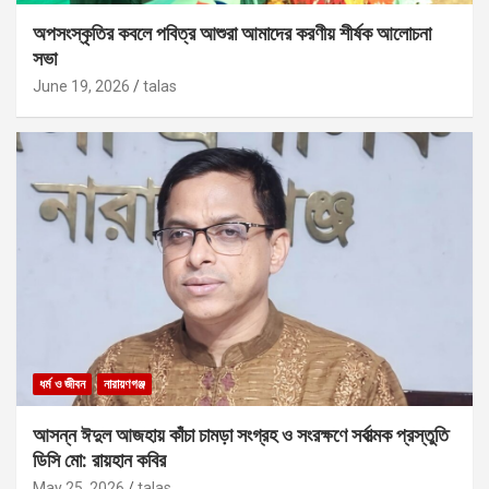
অপসংস্কৃতির কবলে পবিত্র আশুরা আমাদের করণীয় শীর্ষক আলোচনা
সভা
June 19, 2026
talas
ধর্ম ও জীবন
নারায়ণগঞ্জ
আসন্ন ঈদুল আজহায় কাঁচা চামড়া সংগ্রহ ও সংরক্ষণে সর্বাত্মক প্রস্তুতি
ডিসি মো: রায়হান কবির
May 25, 2026
talas