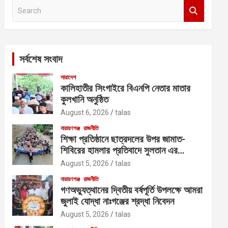
S
e
a
r
c
সর্বশেষ সংবাদ
h
সারাদেশ
কালিহাতীর সিংগাইরে বিএনপি নেতার মাতার
কুলখানি অনুষ্ঠিত
August 6, 2026
talas
নারায়ণগঞ্জ
রাজনীতি
শিক্ষা প্রতিষ্ঠানে ছাত্রদলের উপর জামাত-
শিবিরের হামলার প্রতিবাদে সুলতান এর
নেতৃত্বে বিক্ষোভ
August 5, 2026
talas
নারায়ণগঞ্জ
রাজনীতি
গণঅভ্যুত্থানের দ্বিতীয় বর্ষপূর্তি উপলক্ষে আমরা
জুলাই যোদ্ধা নাঃগঞ্জের শ্রদ্ধা নিবেদন
August 5, 2026
talas