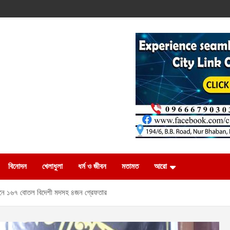
বিনোদন
খেলাধুলা
ধর্ম ও জীবন
মতামত
আরো
িযানে ১৬৭ বোতল বিদেশী মদসহ ৪জন গ্রেফতার