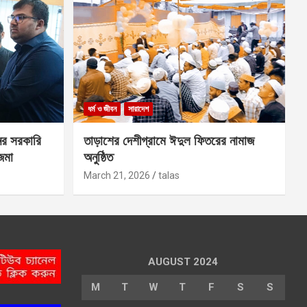
ধর্ম ও জীবন
সারাদেশ
ের সরকারি
তাড়াশের দেশীগ্রামে ঈদুল ফিতরের নামাজ
 জমা
অনুষ্ঠিত
March 21, 2026
talas
AUGUST 2024
M
T
W
T
F
S
S