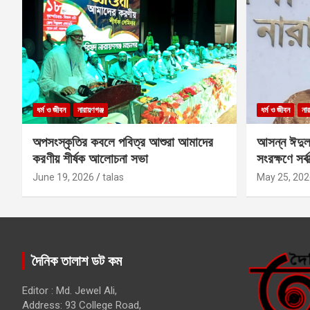
ধর্ম ও জীবন
নারায়ণগঞ্জ
ধর্ম ও জীবন
নার
অপসংস্কৃতির কবলে পবিত্র আশুরা আমাদের
আসন্ন ঈদুল
করণীয় শীর্ষক আলোচনা সভা
সংরক্ষণে সর্ব
কবির
June 19, 2026
talas
May 25, 202
দৈনিক তালাশ ডট কম
Editor : Md. Jewel Ali,
Address: 93 College Road,