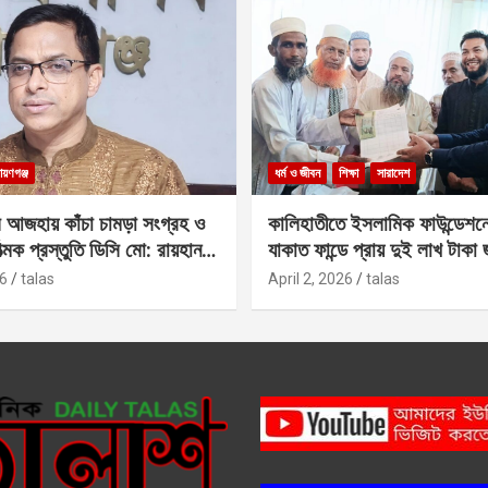
ায়ণগঞ্জ
ধর্ম ও জীবন
শিক্ষা
সারাদেশ
 আজহায় কাঁচা চামড়া সংগ্রহ ও
কালিহাতীতে ইসলামিক ফাউন্ডেশন
াত্মক প্রস্তুতি ডিসি মো: রায়হান
যাকাত ফান্ডে প্রায় দুই লাখ টাকা
6
talas
April 2, 2026
talas