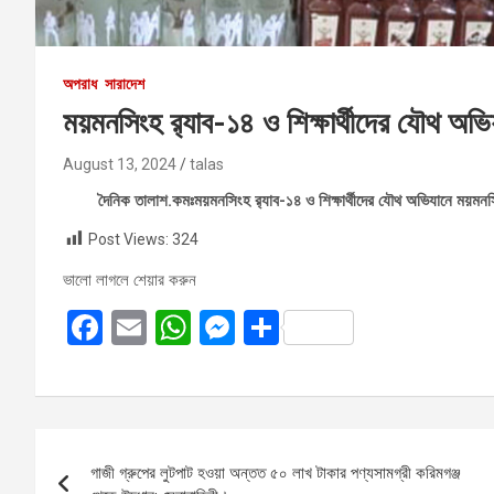
অপরাধ
সারাদেশ
ময়মনসিংহ র‍্যাব-১৪ ও শিক্ষার্থীদের যৌথ 
August 13, 2024
talas
দৈনিক তালাশ.কমঃময়মনসিংহ র‍্যাব-১৪ ও শিক্ষার্থীদের যৌথ অভিযানে ময়
Post Views:
324
ভালো লাগলে শেয়ার করুন
F
E
W
M
S
a
m
h
es
h
ce
ail
at
se
ar
b
s
n
e
Post
o
A
g
গাজী গ্রুপের লুটপাট হওয়া অন্তত ৫০ লাখ টাকার পণ্যসামগ্রী করিমগঞ্জ