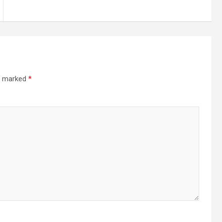
re marked
*