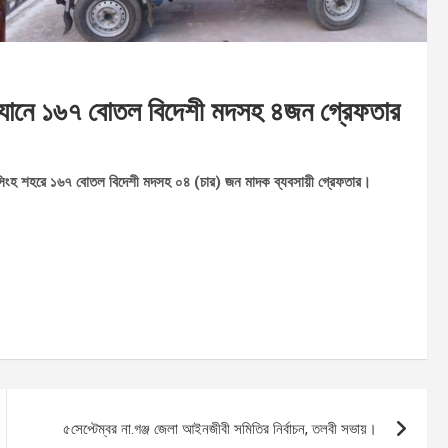
অভিযানে ১৬৭ বোতল বিদেশী মদসহ ৪জন গ্রেফতার
মনসিংহ শহরে ১৬৭ বোতল বিদেশী মদসহ ০৪ (চার) জন মাদক ব্যবসায়ী গ্রেফতার।
৫সেপ্টেম্বর না.গঞ্জ জেলা আইনজীবী সমিতির নির্বাচন, তলবী সভায়।