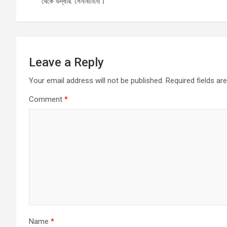
navigation
o
p
er
থেকে উদ্ধার: সেনাবাহিনী।
k
p
Leave a Reply
Your email address will not be published.
Required fields a
Comment
*
Name
*