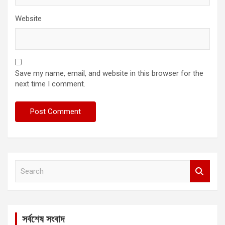
Website
Save my name, email, and website in this browser for the
next time I comment.
S
e
a
r
c
সর্বশেষ সংবাদ
h