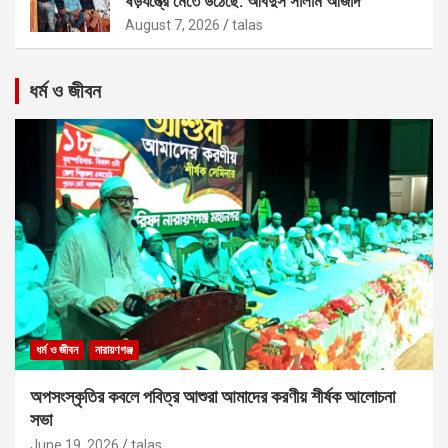
ষড়যন্ত্রে মেতে উঠেছে: আবদুস সালাম আজাদ
August 7, 2026
talas
ধর্ম ও জীবন
ধর্ম ও জীবন
নারায়ণগঞ্জ
অপসংস্কৃতির কবলে পবিত্র আশুরা আমাদের করণীয় শীর্ষক আলোচনা
সভা
June 19, 2026
talas