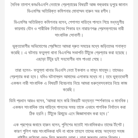
দৈনিক তালাশ.কমঃবিএনপি নেতাকে গ্রেপ্তারের বিষয়টি আজ শুক্রবার দুপুরে জানান
ডিএমপির অতিরিক্ত কমিশনার মোহাম্মদ হারুন অর রশীদ।
ডিএমপির অতিরিক্ত কমিশনার বলেন, পেশাগত দায়িত্ব পালনে গিয়ে মধ্যযুগীয়
কায়দায় যৌন ও শারীরিক নির্যাতনের শিকার হন নারায়ণগঞ্জ প্রেসক্লাবের নারী
সাংবাদিক সোনালী।
ভুক্তভোগীর অভিযোগের প্রেক্ষিতে আমরা দ্রুত সময়ের মধ্যে জড়িতদের শনাক্ত
করেছি। এ ঘটনায় ফতুল্লা থানা বিএনপির সভাপতি টিটুকে গ্রেপ্তার করা হয়েছে।
এছাড়া টিটুর দুই সহযোগীর নাম পাওয়া গেছে।
তারা হলেন- ফতুল্লা থানার বিএনপি নেতা ইকবাল ও মামুন মাহমুদ। তাদেরও
গ্রেপ্তার করা হবে। যদিও ঘটনাস্থল আমাদের এলাকার মধ্যে না। তবে ভুক্তভোগী
একজন নারী সাংবাদিক এ বিষয়টি বিবেচনায় নিয়ে আমরা গুরুত্বসহকারে নিয়ে কাজ
করেছি।
ডিবি প্রধান আরও বলেন, ‘আমরা মনে করি বিষয়টি অত্যন্ত স্পর্শকাতর ও মানবিক।
একজন সাংবাদিক তার দায়িত্ব পালনের সময় তাকে এভাবে পাশবিক নির্যাতন করা
ঠিক হয়নি। টিটুকে রিমান্ডে এনে জিজ্ঞাসাবাদ করা হবে।’
এক প্রশ্নের জবাবে হারুন বলেন, পুলিশের মতোই সাংবাদিকরাও তাদের র্টাগেট।
কারণ পুলিশ আর সাংবাদিকরা যদি না থাকে তাহলে তাদের কাছে অত্যন্ত সহজ
রাষ্ট্রীয় কাঠামো ভেঙে দিয়ে ক্ষমতায় আসা। তারা ক্ষমতার লোভে বিভোর।