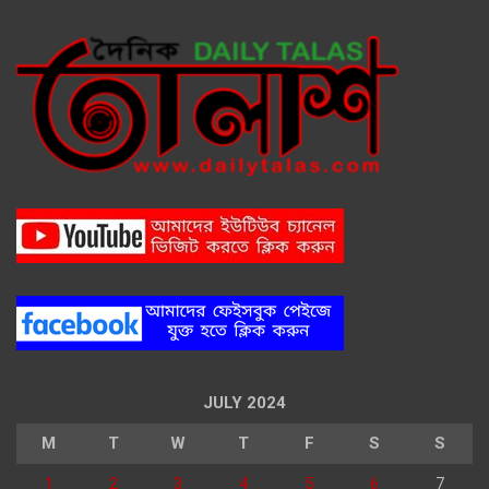
JULY 2024
M
T
W
T
F
S
S
1
2
3
4
5
6
7