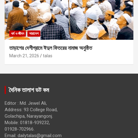
ধর্ম ও জীবন
সারাদেশ
তাড়াশের দেশীগ্রামে ঈদুল ফিতরের নামাজ অনুষ্ঠিত
March 21, 2026
talas
দৈনিক তালাশ ডট কম
Editor : Md. Jewel Ali,
Address: 93 College Road,
Golachipa, Narayangonj.
Mobile: 01818-939232,
01928-702966.
Email:
dailytalas@gmail.com