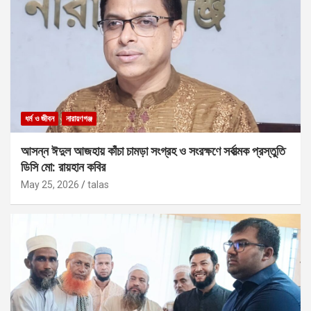
ধর্ম ও জীবন
নারায়ণগঞ্জ
আসন্ন ঈদুল আজহায় কাঁচা চামড়া সংগ্রহ ও সংরক্ষণে সর্বাত্মক প্রস্তুতি
ডিসি মো: রায়হান কবির
May 25, 2026
talas