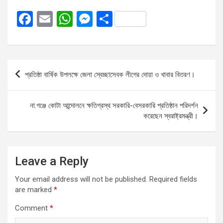
F
E
W
M
S
a
m
h
es
h
ce
ail
at
se
ar
b
s
n
e
Post
প্রতিষ্ঠা বার্ষিক উপলক্ষে জেলা স্বেচ্ছাসেবক লীগের দোয়া ও খাবার বিতরণ।
o
A
g
navigation
o
p
er
না.গঞ্জে কোটা আন্দোলনে ক্ষতিগ্রস্থ সরকারি-বেসরকারি প্রতিষ্ঠান পরিদর্শন
k
p
করেছেন স্বরাষ্ট্রমন্ত্রী।
Leave a Reply
Your email address will not be published.
Required fields
are marked
*
Comment
*