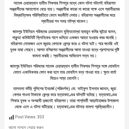
সাবেক চেয়ারম্যান হামীম শিকদার শিপলুর মধ্যে কোন ঘটনা ঘটলেই বহিরাগত
সন্ত্রাসীদের আনাগোনা বেড়ে যায়। সন্ত্রাসীরা কারো না কারো পক্ষে এসে স্থানীয়দের
বিভ্রান্তিকর পরিস্থিতিতে ফেলে ভয়ভীতি দেখায়। বহিরাগত সন্ত্রাসীদের ভয়ে
স্থানীয়রা সব সময় তটস্থ থাকেন।
জামপুর ইউনিয়ন পরিষদের চেয়ারম্যান মুক্তিযোদ্ধা হুমায়ুন কবির ভূইয়া বলেন,
পাকুন্ডা কমিউনিটি ক্লিনিকের পাশে গুলিতে একজন আহত হওয়ার খবর শুনেছি।
বহিরাগত লোকজন এসে জুয়ার খেলাকে কেন্দ্র করে এ ঘটনা ঘটে। পরে শুনেছি ওই
যুবক মারা গেছেন। আগত বগিরাগত সন্ত্রাসীদের আসা যাওয়া বন্ধে প্রশাসনের দৃষ্টি
কামনা করছি। স্থানীয়দের অভিযোগ সত্য নয়।
জামপুর ইউনিয়ন পরিষদের সাবেক চেয়ারম্যান হামীম শিকদার শিপলুর সঙ্গে মোবাইল
ফোনে একাধিকবার ফোন করা হলে তার মোবাইল বন্ধ পাওয়া যায়। ক্ষুদে বার্তা
দিয়েও সাড়া মেলেনি।
তালতলা ফাঁড়ি পুলিশের ইনচার্জ (পরিদর্শক) মো. সাইফুল ইসলাম জানান, জুয়া
খেলার পাওনা টাকাকে কেন্দ্র করে হত্যাকাণ্ডের ঘটনাটি ঘটেছে। হত্যাকাণ্ডের
শিকার যুবক ও অপরাধী দুজনেই বহিরাগত। তারা পার্শ্ববর্তী আড়াইহাজার উপজেলা
থেকে এসে এ ঘটনা ঘটিয়েছে। হত্যাকাণ্ডের ঘটনায় মামলা প্রক্রিয়াধীন।
Post Views:
353
ভালো লাগলে শেয়ার করুন