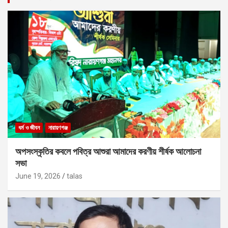
ধর্ম ও জীবন
নারায়ণগঞ্জ
অপসংস্কৃতির কবলে পবিত্র আশুরা আমাদের করণীয় শীর্ষক আলোচনা
সভা
June 19, 2026
talas