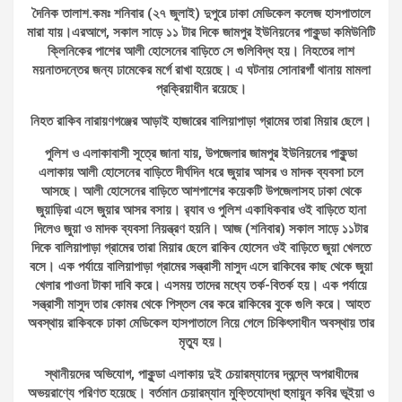
দৈনিক তালাশ.কমঃ শনিবার (২৭ জুলাই) দুপুরে ঢাকা মেডিকেল কলেজ হাসপাতালে
মারা যায়।এরআগে, সকাল সাড়ে ১১ টার দিকে জামপুর ইউনিয়নের পাকুন্ডা কমিউনিটি
ক্লিনিকের পাশের আলী হোসেনের বাড়িতে সে গুলিবিদ্ধ হয়। নিহতের লাশ
ময়নাতদন্তের জন্য ঢামেকের মর্গে রাখা হয়েছে। এ ঘটনায় সোনারগাঁ থানায় মামলা
প্রক্রিয়াধীন রয়েছে।
নিহত রাকিব নারায়ণগঞ্জের আড়াই হাজারের বালিয়াপাড়া গ্রামের তারা মিয়ার ছেলে।
পুলিশ ও এলাকাবাসী সূত্রে জানা যায়, উপজেলার জামপুর ইউনিয়নের পাকুন্ডা
এলাকায় আলী হোসেনের বাড়িতে দীর্ঘদিন ধরে জুয়ার আসর ও মাদক ব্যবসা চলে
আসছে। আলী হোসেনের বাড়িতে আশপাশের কয়েকটি উপজেলাসহ ঢাকা থেকে
জুয়াড়িরা এসে জুয়ার আসর বসায়। র‌্যাব ও পুলিশ একাধিকবার ওই বাড়িতে হানা
দিলেও জুয়া ও মাদক ব্যবসা নিয়ন্ত্রণ হয়নি। আজ (শনিবার) সকাল সাড়ে ১১টার
দিকে বালিয়াপাড়া গ্রামের তারা মিয়ার ছেলে রাকিব হোসেন ওই বাড়িতে জুয়া খেলতে
বসে। এক পর্যায়ে বালিয়াপাড়া গ্রামের সন্ত্রাসী মাসুদ এসে রাকিবের কাছ থেকে জুয়া
খেলার পাওনা টাকা দাবি করে। এসময় তাদের মধ্যে তর্ক-বিতর্ক হয়। এক পর্যায়ে
সন্ত্রাসী মাসুদ তার কোমর থেকে পিস্তল বের করে রাকিবের বুকে গুলি করে। আহত
অবস্থায় রাকিবকে ঢাকা মেডিকেল হাসপাতালে নিয়ে গেলে চিকিৎসাধীন অবস্থায় তার
মৃত্যু হয়।
স্থানীয়দের অভিযোগ, পাকুন্ডা এলাকায় দুই চেয়ারম্যানের দ্বন্দ্বে অপরাধীদের
অভয়রাণ্যে পরিণত হয়েছে। বর্তমান চেয়ারম্যান মুক্তিযোদ্ধা হুমায়ুন কবির ভূইয়া ও