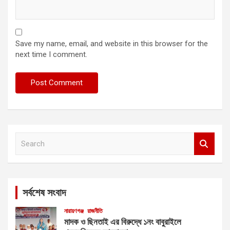
Save my name, email, and website in this browser for the
next time I comment.
S
e
a
r
c
সর্বশেষ সংবাদ
h
নারায়ণগঞ্জ
রাজনীতি
মাদক ও ছিনতাই এর বিরুদ্ধে ১নং বাবুরাইলে