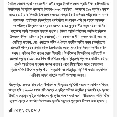
দৈনিক তালাশ.কমঃসৈয়দ মহসীন হাবীব সবুজ টাঙ্গাইল জেলা প্রতিনিধি: কালিহাতীতে
ইনতিজার শিশুবৃত্তি পুরস্কার বিতরণ-২০২৩ অনুষ্ঠিত। শুক্রবার (১২ জুলাই) সকাল
সাড়ে ১০ টায় কালিহাতী উপজেলা হলরুমে সাপ্তাহিক ইনতিজার পত্রিকার সম্পাদক
প্রকাশক, ইনতিজার শিশুবৃত্তির প্রতিষ্ঠাতা অধ্যাপক এবিএম আব্দুল হাইয়ের
সভাপতিত্বে উদ্বোধন ও ধন্যবাদ জ্ঞাপন করেন যুদ্ধকালীন হনুমান কোম্পানির
কমান্ডার কাজী আশরাফ হুমায়ুন বাঙাল। বিশেষ অতিথি হিসেবে উপস্থিত ছিলেন
উপজেলা শিক্ষা অফিসার (ভারপ্রাপ্ত) মো. ফরহাদ আলী। সঞ্চালনায় ছিলেন মো.
মোমিনুর রহমান, মো. এনায়েত করিম ও সৈয়দ মহসীন হাবীব সবুজ।অনুষ্ঠানের
শুরুতেই পবিত্র কোরআন থেকে তিলাওয়াত করেন সাংবাদিক সৈয়দ মহসীন হাবীব
সবুজ। পবিত্র গীতা করেন ছোট্ট শিক্ষার্থী। ইনতিজার শিশুবৃত্তির কালিহাতী ও
এলেঙ্গা কেন্দ্রের ১৬৭ জন শিক্ষার্থী বিভিন্ন গ্রেডে বৃত্তিপ্রাপ্ত হয়ে সার্টিফিকেট ও
ক্রেষ্ট অনুষ্ঠানের মাধ‍্যমে গ্রহন করেন। এতে শিক্ষার্থীদের মাঝে লেখাপড়ার
প্রতিযোগিতা উৎসাহ বৃদ্ধি পায়। বক্তাগণ এ শিশুবৃত্তি প্রতিষ্ঠা করায় অধ‍্যাপক
এবিএম আব্দুল হাইকে ভূয়সী প্রশংসা করেন।
উল্লেখ্য, ২০০৯ সাল থেকে ইনতিজার শিশুবৃত্তি প্রতিষ্ঠা করেন অধ‍্যাপক এবিএম
আব্দুল হাই। ২০২৩ সালে ৭টি কেন্দ্রে এ বৃত্তি পরীক্ষা অনুষ্ঠিত। আগামী ২৬ জুলাই
টাঙ্গাইল কেন্দ্রের বৃত্তি প্রাপ্তদের পুরষ্কার প্রদান করা হবে। ইতিমধ্যে কালিহাতীর
ভুক্তা কেন্দ্র ও বাসাইল উপজেলার ফুলকি কেন্দ্রের পুরস্কার বিতরণ করা হয়েছে।
Post Views:
413