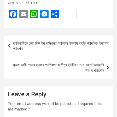
ভালো লাগলে শেয়ার করুন
F
E
W
M
S
a
m
h
es
h
ce
ail
at
se
ar
b
s
n
e
Post
কালিহাতীতে ঢাকা বিভাগীয় কমিশনার সাবিরুল ইসলাম কর্তৃক প্রাথমিক বিদ্যালয়
o
A
g
navigation
পরিদর্শণ
o
p
er
k
p
সুরুজ আলী মাদবর হত্যার প্রতিবাদে কাশীপুর ইউনিয়ন ৩নং ওয়ার্ড আওয়ামী
লীগের প্রতিবাদ
Leave a Reply
Your email address will not be published.
Required fields
are marked
*