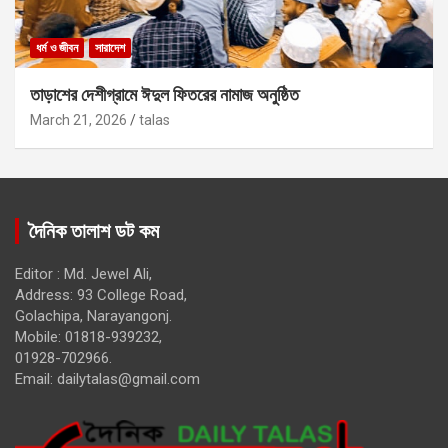
ধর্ম ও জীবন
সারাদেশ
তাড়াশের দেশীগ্রামে ঈদুল ফিতরের নামাজ অনুষ্ঠিত
March 21, 2026
talas
দৈনিক তালাশ ডট কম
Editor : Md. Jewel Ali,
Address: 93 College Road,
Golachipa, Narayangonj.
Mobile: 01818-939232,
01928-702966.
Email:
dailytalas@gmail.com