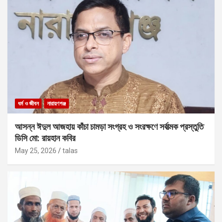
ধর্ম ও জীবন
নারায়ণগঞ্জ
আসন্ন ঈদুল আজহায় কাঁচা চামড়া সংগ্রহ ও সংরক্ষণে সর্বাত্মক প্রস্তুতি
ডিসি মো: রায়হান কবির
May 25, 2026
talas