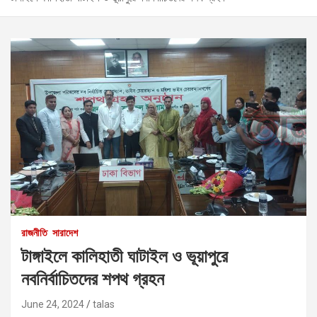
রাজনীতি
সারাদেশ
টাঙ্গাইলে কালিহাতী ঘাটাইল ও ভূয়াপুরে
নবনির্বাচিতদের শপথ গ্রহন
June 24, 2024
talas