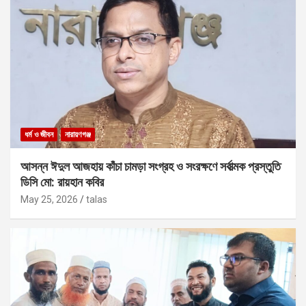
ধর্ম ও জীবন
নারায়ণগঞ্জ
আসন্ন ঈদুল আজহায় কাঁচা চামড়া সংগ্রহ ও সংরক্ষণে সর্বাত্মক প্রস্তুতি
ডিসি মো: রায়হান কবির
May 25, 2026
talas