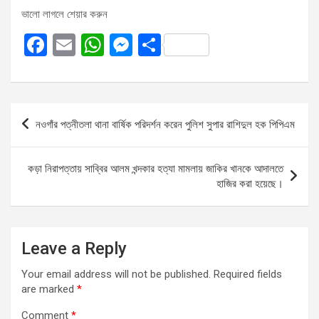
ভালো লাগলে শেয়ার করুন
F
E
W
M
S
a
m
h
es
h
ce
ail
at
se
ar
b
s
n
e
Post
নওগাঁর পত্নীতলা থানা বার্ষিক পরিদর্শন করেন পুলিশ সুপার রাশিদুল হক পিপিএম
o
A
g
navigation
o
p
er
কড়া নিরাপত্তায় সাব্বির আলম খন্দকার হত্যা মামলায় জাকির খানকে আদালতে
k
p
হাজির করা হয়েছে।
Leave a Reply
Your email address will not be published.
Required fields
are marked
*
Comment
*