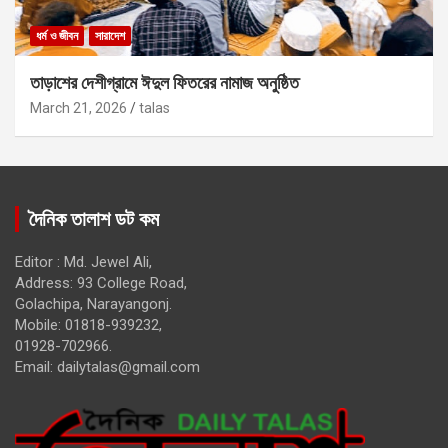
ধর্ম ও জীবন
সারাদেশ
তাড়াশের দেশীগ্রামে ঈদুল ফিতরের নামাজ অনুষ্ঠিত
March 21, 2026
talas
দৈনিক তালাশ ডট কম
Editor : Md. Jewel Ali,
Address: 93 College Road,
Golachipa, Narayangonj.
Mobile: 01818-939232,
01928-702966.
Email:
dailytalas@gmail.com