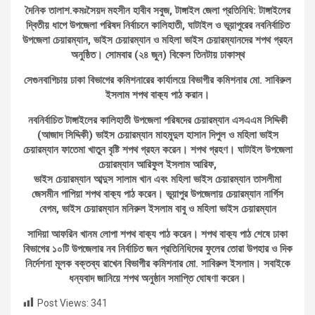
দৈনিক তালাশ.কমঃসৈয়দ মহসীন হাবীব সবুজ, টাঙ্গাইল জেলা প্রতিনিধি: টাঙ্গাইলের
দ্বিতীয় ধাপে উপজেলা পরিষদ নির্বাচনে কালিহাতী, ঘাটাইল ও ভূয়াপুরের নবনির্বাচিত
উপজেলা চেয়ারম্যান, ভাইস চেয়ারম্যান ও মহিলা ভাইস চেয়ারম্যানদের শপথ গ্রহন
অনুষ্ঠিত। সোমবার (২৪ জুন) বিকেল তিনটায় ঢাকাস্থ
সেগুনবাগিচায় ঢাকা বিভাগের কমিশনারের কার্যালয়ে বিভাগীর কমিশনার মো. সাবিরুল
ইসলাম শপথ বাক‍্য পাঠ করান।
নবনির্বাচিত টাঙ্গাইলের কালিহাতী উপজেলা পরিষদের চেয়ারম্যান এসএএম সিদ্দিকী
(আজাদ সিদ্দিকী) ভাইস চেয়ারম্যান মাহমুদুল হাসান দিপুল ও মহিলা ভাইস
চেয়ারম্যান ফাতেমা খাতুন বৃষ্টি শপথ গ্রহন করেন। শপথ গ্রহণ। ঘাটাইল উপজেলা
চেয়ারম্যান আরিফুল ইসলাম আরিফ,
ভাইস চেয়ারম্যান আব্দুস সালাম খান এবং মহিলা ভাইস চেয়ারম্যান তাসলীমা
জেসমীন পাপিয়া শপথ বাক‍্য পাঠ করেন। ভূয়াপুর উপজেলায় চেয়ারম্যান নার্গিস
বেগম, ভাইস চেয়ারম্যান মনিরুল ইসলাম বাবু ও মহিলা ভাইস চেয়ারম্যান
সাদিয়া আফরিন খানম লোপা শপথ বাক‍্য পাঠ করেন। শপথ বাক‍্য পাঠ শেষে ঢাকা
বিভাগের ১০টি উপজেলার নব নির্বাচিত জন প্রতিনিধিদের ফুলের তোরা উপহার ও দিক
নির্দেশনা মূলক বক্তব্য রাখেন বিভাগীর কমিশনার মো. সাবিরুল ইসলাম। সবাইকে
ধন্যবাদ জানিয়ে শপথ অনুষ্ঠান সমাপ্তি ঘোষণা করেন।
Post Views:
341